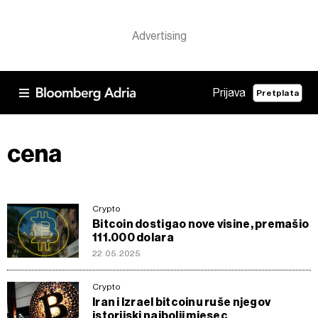
Prijava
Pretplata
cena
Crypto
Bitcoin dostigao nove visine, premašio
111.000 dolara
22.05.2025
Crypto
Iran i Izrael bitcoinu ruše njegov
istorijski najbolji mjesec