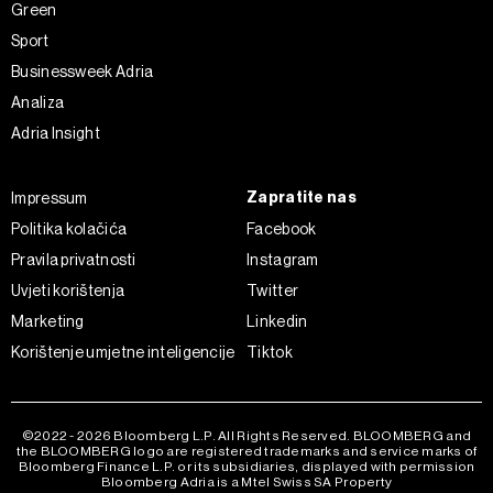
Green
Sport
Businessweek Adria
Analiza
Adria Insight
Zapratite nas
Impressum
Politika kolačića
Facebook
Pravila privatnosti
Instagram
Uvjeti korištenja
Twitter
Marketing
Linkedin
Korištenje umjetne inteligencije
Tiktok
©2022 - 2026 Bloomberg L.P. All Rights Reserved. BLOOMBERG and
the BLOOMBERG logo are registered trademarks and service marks of
Bloomberg Finance L.P. or its subsidiaries, displayed with permission
Bloomberg Adria is a Mtel Swiss SA Property