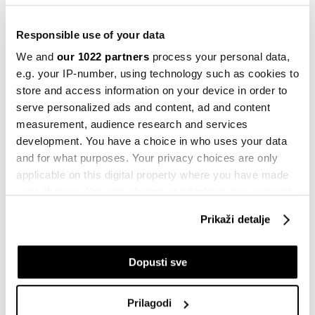
30.08.2023
Responsible use of your data
Sirovine
Nafta se kreće ka najvećem padu u
We and
our 1022 partners
process your personal data,
prvom kvartalu od 2020. godine
e.g. your IP-number, using technology such as cookies to
23.03.2023
store and access information on your device in order to
serve personalized ads and content, ad and content
Sirovine
measurement, audience research and services
Nafta na putu najvećeg sedmicnog
pada u godini
development. You have a choice in who uses your data
17.03.2023
and for what purposes. Your privacy choices are only
applicable on this digital property where you have made
Sirovine
your choices. You can change or withdraw your consent
Cijena evropskog gasa nastavlja da
any time from the Cookie Declaration or by clicking on
tone
Prikaži detalje
the Privacy trigger icon.
23.12.2022
If you allow, we would also like to:
Dopusti sve
Evropa
Collect information about your geographical
Rekordna cijena njemačke struje dok
se Evropa bori protiv toplotnog vala
location which can be accurate to within several
Prilagodi
meters
08.08.2022