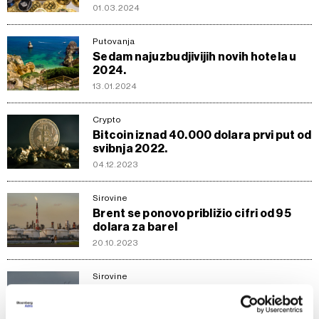
01.03.2024
Putovanja
Sedam najuzbudjivijih novih hotela u
2024.
13.01.2024
Crypto
Bitcoin iznad 40.000 dolara prvi put od
svibnja 2022.
04.12.2023
Sirovine
Brent se ponovo približio cifri od 95
dolara za barel
20.10.2023
Sirovine
Rast cijene nafte zbog smanjenja
zaliha u SAD-u