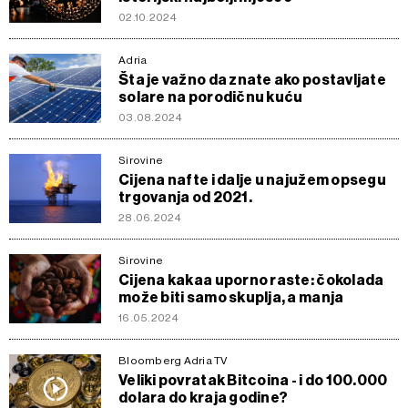
02.10.2024
Adria
Šta je važno da znate ako postavljate
solare na porodičnu kuću
03.08.2024
Sirovine
Cijena nafte i dalje u najužem opsegu
trgovanja od 2021.
28.06.2024
Sirovine
Cijena kakaa uporno raste: čokolada
može biti samo skuplja, a manja
16.05.2024
Bloomberg Adria TV
Veliki povratak Bitcoina - i do 100.000
dolara do kraja godine?