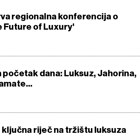
va regionalna konferencija o
e Future of Luxury'
za početak dana: Luksuz, Jahorina,
amate...
 ključna riječ na tržištu luksuza