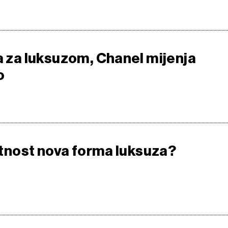
ja za luksuzom, Chanel mijenja
o
vatnost nova forma luksuza?