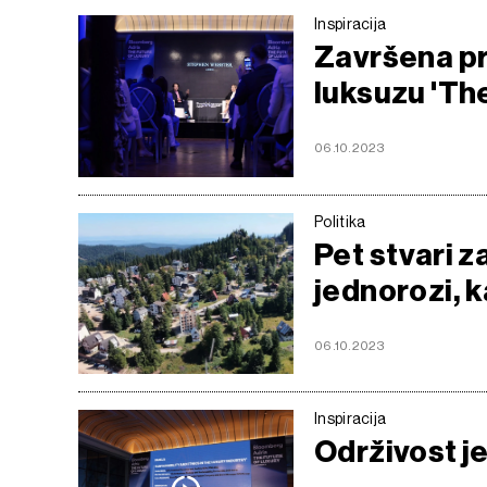
Inspiracija
Završena pr
luksuzu 'Th
06.10.2023
Politika
Pet stvari 
jednorozi, k
06.10.2023
Inspiracija
Održivost je