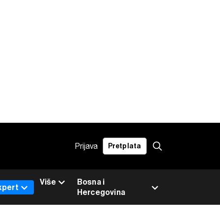
Prijava
Pretplata
Više
Bosna i
xpert
Hercegovina