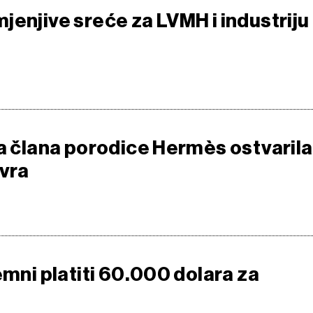
jenjive sreće za LVMH i industriju
la člana porodice Hermès ostvarila
evra
emni platiti 60.000 dolara za