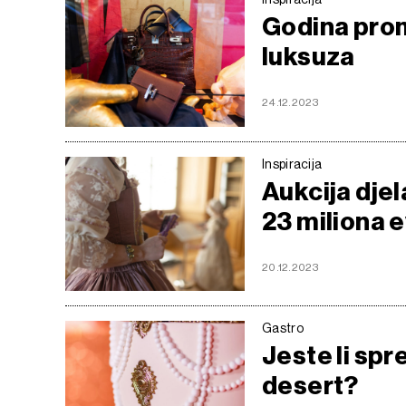
Godina prom
luksuza
24.12.2023
Inspiracija
Aukcija dje
23 miliona 
20.12.2023
Gastro
Jeste li spr
desert?