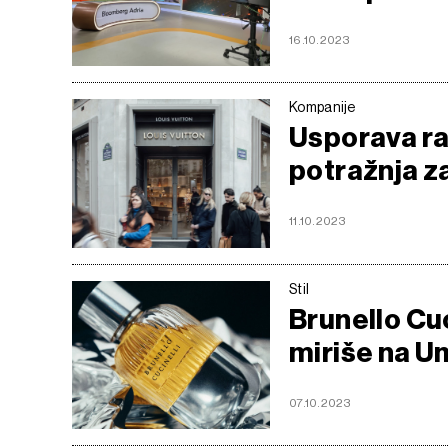
16.10.2023
Kompanije
Usporava ra
potražnja z
11.10.2023
Stil
Brunello Cuc
miriše na U
07.10.2023