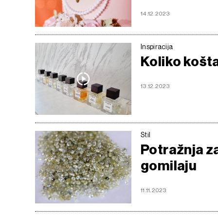
14.12.2023
Inspiracija
Koliko košt
13.12.2023
Stil
Potražnja za
gomilaju
11.11.2023