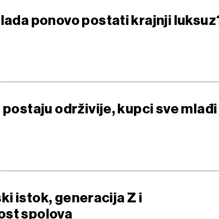
lada ponovo postati krajnji luksuz
 postaju održivije, kupci sve mlađi
iski istok, generacija Z i
ost spolova