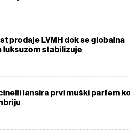
st prodaje LVMH dok se globalna
a luksuzom stabilizuje
inelli lansira prvi muški parfem ko
mbriju