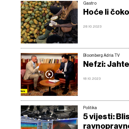
Gastro
Hoće li čoko
28.10.2023
Bloomberg Adria TV
Nefzi: Jahte
18.10.2023
Politika
5 vijesti: Bl
ravnopravn