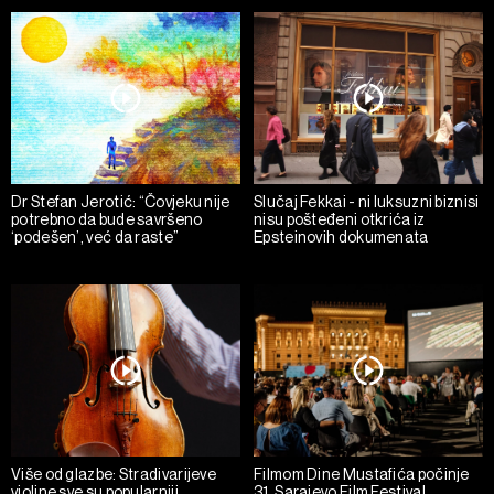
Dr Stefan Jerotić: “Čovjeku nije
Slučaj Fekkai - ni luksuzni biznisi
potrebno da bude savršeno
nisu pošteđeni otkrića iz
‘podešen’, već da raste”
Epsteinovih dokumenata
Više od glazbe: Stradivarijeve
Filmom Dine Mustafića počinje
violine sve su popularniji
31. Sarajevo Film Festival