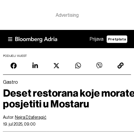
Prijava
Pretplata
PODIJELI VIJEST
Gastro
Deset restorana koje morat
posjetiti u Mostaru
Autor:
Nejra Džaferagić
19. jul 2025, 09:00