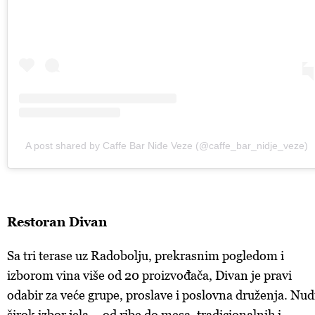
A post shared by Caffe Bar Niđe Veze (@caffe_bar_nidje_veze)
Restoran Divan
Sa tri terase uz Radobolju, prekrasnim pogledom i
izborom vina više od 20 proizvođača, Divan je pravi
odabir za veće grupe, proslave i poslovna druženja. Nud
širok izbor jela – od ribe do mesa, tradicionalnih i