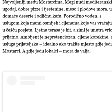
Najvoljeniji među Mostarcima, Megi nudi mediteranski
ugođaj, dobre pizze i tjestenine, meso i plodove mora, u
domaće deserte i odličnu kafu. Porodično vođen, s
uslugom koja mami osmijeh i cijenama koje vas vraćaju
u češću posjetu. Ljetna terasa je hit, a zimi je unutra vrl
prijatno. Ambijent je nepretenciozan, cijene korektne, 
usluga prijateljska – idealno ako tražite mjesto gdje jed
Mostarci. A gdje jedu lokalci – mora da valja.