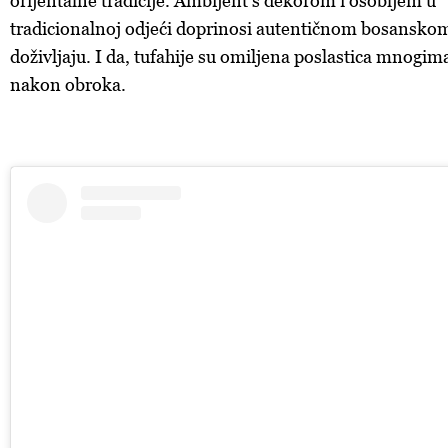
orijentalne tradicije. Ambijent s dekorom i osobljem u
tradicionalnoj odjeći doprinosi autentičnom bosansko
doživljaju. I da, tufahije su omiljena poslastica mnogim
nakon obroka.