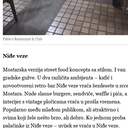
Pablo’s Restaurant & Club
Niđe veze
Mostarska verzija street food koncepta sa stilom. I van
gradske gužve. U dva različita ambijenta – kafić i
novootvoreni retro-bar Niđe veze vraća šezdesete u src
Mostara. Nude slasne burgere, sendviče, waffle i pića, a
interijer s vintage pločicama vraća u prošla vremena.
Popularno među mlađom publikom, ali atraktivno i
svima koji žele nešto brzo, ali dobro. Ko jednom proba
palačinke iz Niđe veze – uvijek se vraća u Niđe veze.