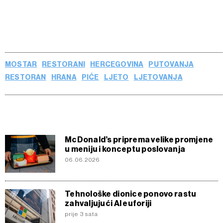
MOSTAR
RESTORANI
HERCEGOVINA
PUTOVANJA
RESTORAN
HRANA
PIĆE
LJETO
LJETOVANJA
McDonald’s priprema velike promjene
u meniju i konceptu poslovanja
06.06.2026
Tehnološke dionice ponovo rastu
zahvaljujući AI euforiji
prije 3 sata