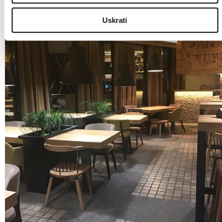
specific characteristics (fingerprinting)
Uskrati
Find out more about how your personal data is processed
and set your preferences in the
details section
.
Zajednički voditelji obrade su HD-WIN ARENA SPORT
d.o.o. i
Partneri
. Više o podacima koje obrađujemo kao i o
vašim pravima pročitajte u našoj
Politici privatnosti
, a o
kolačićima i drugim sličnim tehnologijama u
Politici
kolačića
. Kolačiće u bilo kojem trenutku možete ponovno
ažurirati klikom na „Prikaži detalje“. Privolu možete u bilo
kojem trenutku povući bez negativnih posljedica.