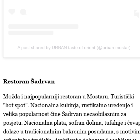
A post shared by URBAN taste of orient (@urban.mostar)
Restoran Šadrvan
Možda i najpopularniji restoran u Mostaru. Turistički
"hot spot". Nacionalna kuhinja, rustikalno uređenje i
velika popularnost čine Šadrvan nezaobilaznim za
posjetu. Nacionalna plata, sofran dolma, tufahije i ćeva
dolaze u tradicionalnim bakrenim posudama, s motivi