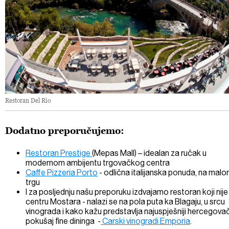
Restoran Del Rio
Dodatno preporučujemo:
Restoran Prestige
(Mepas Mall) – idealan za ručak u
modernom ambijentu trgovačkog centra
Caffe Pizzeria Porto
- odlična italijanska ponuda, na mal
trgu
I za posljednju našu preporuku izdvajamo restoran koji nije
centru Mostara - nalazi se na pola puta ka Blagaju, u srcu
vinograda i kako kažu predstavlja najuspješniji hercegova
pokušaj fine dininga -
Carski vinogradi Emporia
.