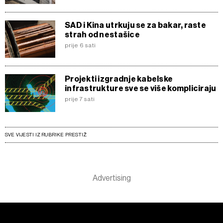
SAD i Kina utrkuju se za bakar, raste
strah od nestašice
prije 6 sati
Projekti izgradnje kabelske
infrastrukture sve se više kompliciraju
prije 7 sati
SVE VIJESTI IZ RUBRIKE PRESTIŽ