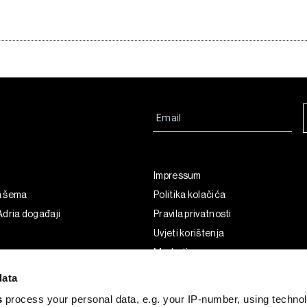
Impressum
a šema
Politika kolačića
dria događaji
Pravila privatnosti
Uvjeti korištenja
Marketing
Korištenje umjetne inteligencije
data
s
process your personal data, e.g. your IP-number, using techno