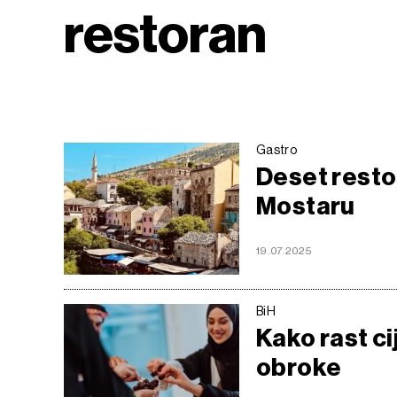
restoran
Gastro
Deset resto
Mostaru
19.07.2025
BiH
Kako rast c
obroke