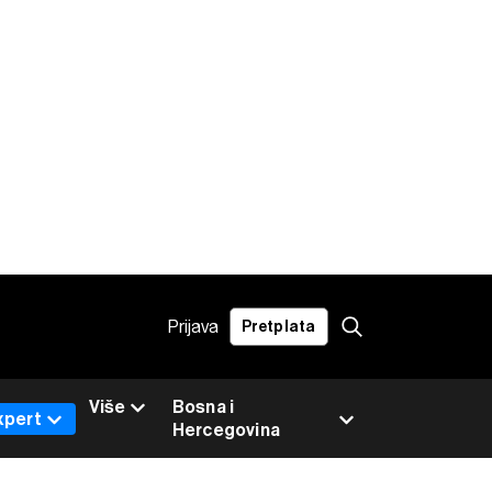
Prijava
Pretplata
Više
Bosna i
xpert
Hercegovina