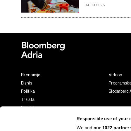
04.03.2025
Ekonomija
Videos
Biznis
Programsk
Politika
Bloomberg A
Tržišta
Prestiž
Tehnologija
Responsible use of your 
Green
We and
our 1022 partner