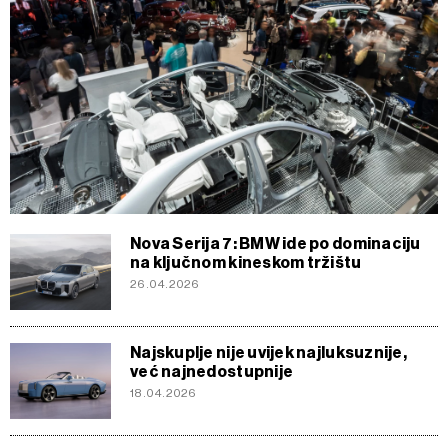
Nova Serija 7: BMW ide po dominaciju
na ključnom kineskom tržištu
26.04.2026
Najskuplje nije uvijek najluksuznije,
već najnedostupnije
18.04.2026