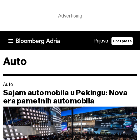
Prijava
Pretplata
Auto
Auto
Sajam automobila u Pekingu: Nova
era pametnih automobila