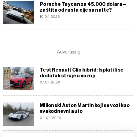
Porsche Taycan za 45.000 dolara –
zaštita od rasta cijena nafte?
10.04.2026
Test Renault Clio hibrid: Isplati li se
dodatak struje u vožnji
07.04.2026
Milionski Aston Martin koji se vozi kao
svakodnevni auto
04.04.2026