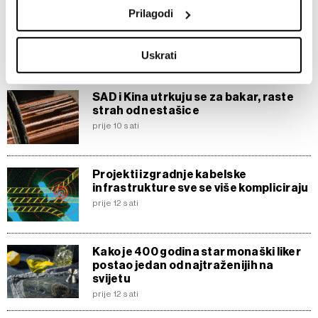
location which can be accurate to within several
Prilagodi
Tehnološke dionice ponovo rastu
meters
zahvaljujući AI euforiji
Identify your device by actively scanning it for
prije 8 sati
Uskrati
specific characteristics (fingerprinting)
Find out more about how your personal data is processed
and set your preferences in the
details section
.
SAD i Kina utrkuju se za bakar, raste
strah od nestašice
prije 10 sati
Zajednički voditelji obrade su HD-WIN ARENA SPORT
d.o.o. i
Partneri
. Više o podacima koje obrađujemo kao i
o vašim pravima pročitajte u našoj
Politici privatnosti
, a
Projekti izgradnje kabelske
o kolačićima i drugim sličnim tehnologijama u
Politici
infrastrukture sve se više kompliciraju
kolačića
. Kolačiće u bilo kojem trenutku možete ponovno
prije 12 sati
ažurirati klikom na „Prikaži detalje“. Privolu možete u bilo
kojem trenutku povući bez negativnih posljedica.
Kako je 400 godina star monaški liker
postao jedan od najtraženijih na
svijetu
prije 12 sati