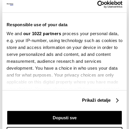
Testirali smo: Renault Clio dobio novo
lice i motor, ali nije izgubio ono
najvažnije
21.03.2026
Responsible use of your data
We and
our 1022 partners
process your personal data,
Novi početak za BMW: Iz Minhena stiže
e.g. your IP-number, using technology such as cookies to
ključni električni model
store and access information on your device in order to
20.03.2026
serve personalized ads and content, ad and content
measurement, audience research and services
development. You have a choice in who uses your data
Test Cupra Tavascan: Električni
and for what purposes. Your privacy choices are only
crossover između Španije i Kine, uz
blagonaklon stav Brisela
applicable on this digital property where you have made
19.03.2026
your choices. You can change or withdraw your consent
any time from the Cookie Declaration or by clicking on
Prikaži detalje
the Privacy trigger icon.
Mercedes predstavio električni kombi
VLE, prvo cilja kineske bogataše
14.03.2026
If you allow, we would also like to:
Dopusti sve
Collect information about your geographical