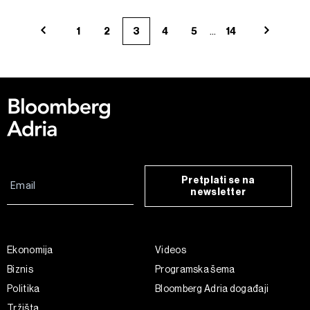
...
1
2
3
4
5
14
Pretplati se na
newsletter
Ekonomija
Videos
Biznis
Programska šema
Politika
Bloomberg Adria događaji
Tržišta