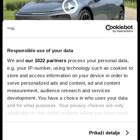
Responsible use of your data
We and
our 1022 partners
process your personal data,
Xpeng P7+: Luksuzni kineski
e.g. your IP-number, using technology such as cookies to
automobil koji priča kao navijen
store and access information on your device in order to
Luksuzni fastback s vlastitim čipom koji po
serve personalized ads and content, ad and content
performansama nadmašuje usporedive Nvidijine proizvode.
measurement, audience research and services
development. You have a choice in who uses your data
and for what purposes. Your privacy choices are only
applicable on this digital property where you have made
your choices. You can change or withdraw your consent
any time from the Cookie Declaration or by clicking on
Prikaži detalje
the Privacy trigger icon.