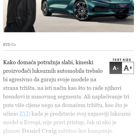
BYD Co
TEXT SIZE
Kako domaća potražnja slabi, kineski
-
+
proizvođači luksuznih automobila trebalo
bi agresivno da guraju svoje modele na
strana tržišta, na isti način kao što to rade njihovi
brendovi iz masovnog segmenta. Ali naplaćivanje tri
puta više cijene nego na domaćem tržištu, kao što je
učinio
BYD
kada je predstavio svoj najnoviji luksuzni
model u Evropi, nije pravi pristup, čak ni ako je
glumac
Daniel Craig
zaštitno lice kampanje.