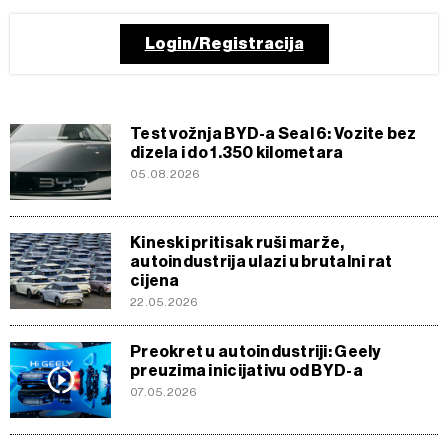
Login/Registracija
Test vožnja BYD-a Seal 6: Vozite bez
dizela i do 1.350 kilometara
05.08.2026
Kineski pritisak ruši marže,
autoindustrija ulazi u brutalni rat
cijena
22.05.2026
Preokret u autoindustriji: Geely
preuzima inicijativu od BYD-a
07.05.2026