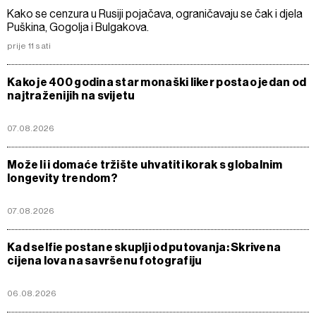
Kako se cenzura u Rusiji pojačava, ograničavaju se čak i djela
Puškina, Gogolja i Bulgakova.
prije 11 sati
Kako je 400 godina star monaški liker postao jedan od
najtraženijih na svijetu
07.08.2026
Može li i domaće tržište uhvatiti korak s globalnim
longevity trendom?
07.08.2026
Kad selfie postane skuplji od putovanja: Skrivena
cijena lova na savršenu fotografiju
06.08.2026