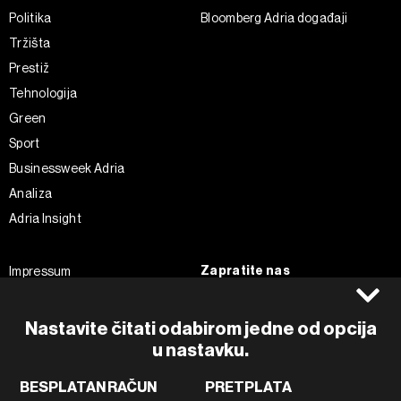
Politika
Bloomberg Adria događaji
Tržišta
Prestiž
Tehnologija
Green
Sport
Businessweek Adria
Analiza
Adria Insight
Zapratite nas
Impressum
Politika kolačića
Facebook
Pravila privatnosti
Instagram
Nastavite čitati odabirom jedne od opcija
Uvjeti korištenja
Twitter
u nastavku.
Marketing
Linkedin
BESPLATAN RAČUN
PRETPLATA
Korištenje umjetne inteligencije
Tiktok