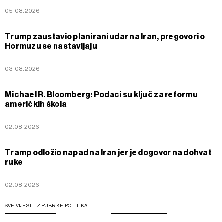
05.08.2026
Trump zaustavio planirani udar na Iran, pregovori o
Hormuzu se nastavljaju
03.08.2026
Michael R. Bloomberg: Podaci su ključ za reformu
američkih škola
02.08.2026
Tramp odložio napad na Iran jer je dogovor na dohvat
ruke
02.08.2026
SVE VIJESTI IZ RUBRIKE POLITIKA