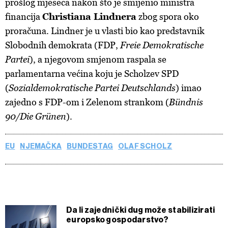
prošlog mjeseca nakon što je smijenio ministra
financija
Christiana Lindnera
zbog spora oko
proračuna. Lindner je u vlasti bio kao predstavnik
Slobodnih demokrata (FDP,
Freie Demokratische
Partei
), a njegovom smjenom raspala se
parlamentarna većina koju je Scholzev SPD
(
Sozialdemokratische Partei Deutschlands
) imao
zajedno s FDP-om i Zelenom strankom (
Bündnis
90/Die Grünen
).
EU
NJEMAČKA
BUNDESTAG
OLAF SCHOLZ
Da li zajednički dug može stabilizirati
europsko gospodarstvo?