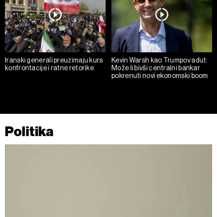
Iranski generali preuzimaju kurs
Kevin Warsh kao Trumpov adut:
konfrontacije i ratne retorike
Može li bivši centralni bankar
pokrenuti novi ekonomski boom
Politika