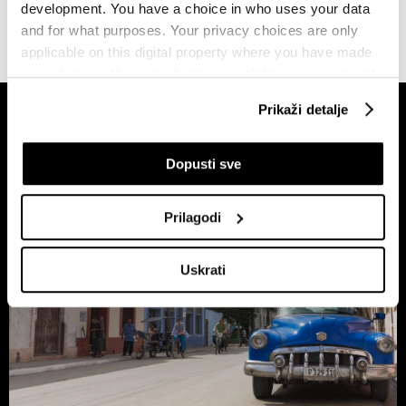
development. You have a choice in who uses your data
and for what purposes. Your privacy choices are only
applicable on this digital property where you have made
your choices. You can change or withdraw your consent
any time from the Cookie Declaration or by clicking on
Prikaži detalje
the Privacy trigger icon.
If you allow, we would also like to:
Dopusti sve
Collect information about your geographical
location which can be accurate to within several
Prilagodi
meters
Identify your device by actively scanning it for
Uskrati
specific characteristics (fingerprinting)
Find out more about how your personal data is processed
and set your preferences in the
details section
.
Zajednički voditelji obrade su HD-WIN ARENA SPORT
d.o.o. i
Partneri
. Više o podacima koje obrađujemo kao i