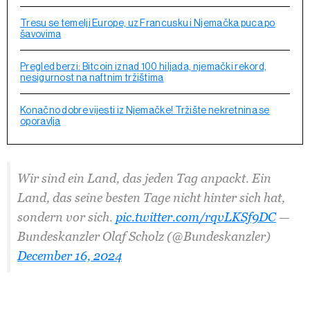
Tresu se temelji Europe, uz Francusku i Njemačka puca po
šavovima
Pregled berzi: Bitcoin iznad 100 hiljada, njemački rekord,
nesigurnost na naftnim tržištima
Konačno dobre vijesti iz Njemačke! Tržište nekretnina se
oporavlja
Wir sind ein Land, das jeden Tag anpackt. Ein
Land, das seine besten Tage nicht hinter sich hat,
sondern vor sich.
pic.twitter.com/rqvLKSf9DC
—
Bundeskanzler Olaf Scholz (@Bundeskanzler)
December 16, 2024