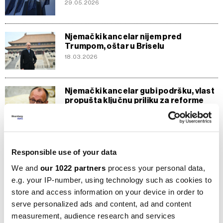
29.05.2026
Njemački kancelar nijem pred
Trumpom, oštar u Briselu
18.03.2026
Njemački kancelar gubi podršku, vlast
propušta ključnu priliku za reforme
17.03.2026
Bitcoin pred jesenjim ispitom: Hoće li
Responsible use of your data
se ponoviti sezonski obrazac?
prije 26 minuta
We and
our 1022 partners
process your personal data,
e.g. your IP-number, using technology such as cookies to
store and access information on your device in order to
SVE VIJESTI IZ RUBRIKE POLITIKA
serve personalized ads and content, ad and content
measurement, audience research and services