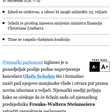
16. decembar 2024, 17:52
Ishod se očekivao, a izbori bi mogli uslijediti 23. veljače
Scholz je prošlog mjeseca smijenio ministra financija
Christiana Lindnera
Time se raspala vladajuća koalicija
TEXT SIZE
Njemački parlament
izglasao je u
-
+
ponedjeljak poslije podne nepovjerenje
kancelaru
Olafu Scholzu
što i formalno
znači pad njegove manjinske vlade i otvara put prema
novim izborima u veljači. Njemački mediji javljaju
kako se očekuje da će Scholz sada od njemačkog
predsjednika
Franka-Waltera Steinmeiera
zatražiti raspuštanje parlamenta.