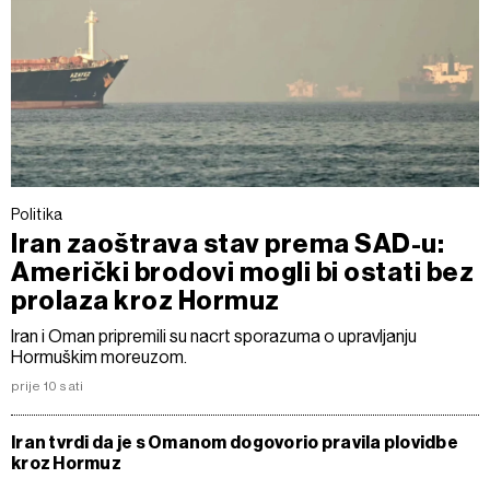
Politika
Iran zaoštrava stav prema SAD-u:
Američki brodovi mogli bi ostati bez
prolaza kroz Hormuz
Iran i Oman pripremili su nacrt sporazuma o upravljanju
Hormuškim moreuzom.
prije 10 sati
Iran tvrdi da je s Omanom dogovorio pravila plovidbe
kroz Hormuz