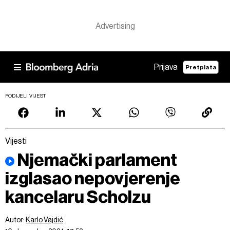
Prijava
Pretplata
PODIJELI VIJEST
Vijesti
Njemački parlament
izglasao nepovjerenje
kancelaru Scholzu
Autor:
Karlo Vajdić