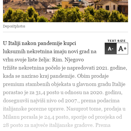
Depositphotos
TEXT SIZE
U Italiji nakon pandemije kupci
-
+
luksuznih nekretnina imaju novi grad na
vrhu svoje liste želja: Rim. Njegovo
tržište nekretnina počelo je napredovati 2021. godine,
kada se nazirao kraj pandemije. Obim prodaje
premium stambenih objekata u glavnom gradu Italije
porastao je za 31,4 posto u odnosu na 2020. godinu,
dosegnuvši najviši nivo od 2007., prema podacima
italijanske porezne uprave. Nasuprot tome, prodaja u
Milanu porasla je 24,4 posto, sporije od prosjeka od
28 posto za najveće italijanske gradove. Prema