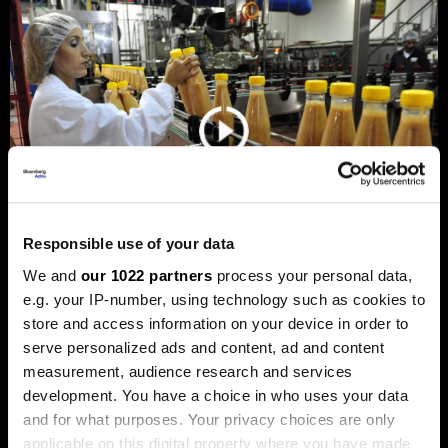
Responsible use of your data
We and
our 1022 partners
process your personal data,
e.g. your IP-number, using technology such as cookies to
Privreda FBiH povećala dobit za 12,3
store and access information on your device in order to
posto, ali troškovi rada rastu
serve personalized ads and content, ad and content
dvostruko brže
measurement, audience research and services
Analiza je predstavljena na zajedničkom sastanku FIA-e i
development. You have a choice in who uses your data
Udruženja poslodavaca Federacije BiH, gdje je istaknuto da
and for what purposes. Your privacy choices are only
privatni sektor ostaje ključni nosilac ekonomskog rasta.
applicable on this digital property where you have made