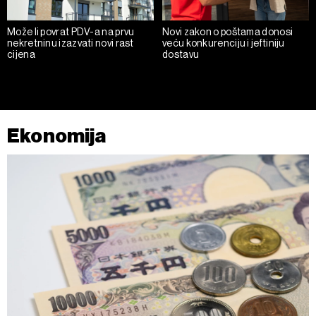
ažurirati klikom na „Prikaži detalje“. Privolu možete u bilo
kojem trenutku povući bez negativnih posljedica.
Može li povrat PDV-a na prvu
Novi zakon o poštama donosi
nekretninu izazvati novi rast
veću konkurenciju i jeftiniju
cijena
dostavu
Ekonomija