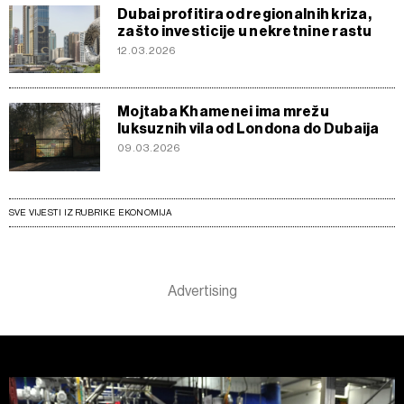
Dubai profitira od regionalnih kriza,
zašto investicije u nekretnine rastu
12.03.2026
Mojtaba Khamenei ima mrežu
luksuznih vila od Londona do Dubaija
09.03.2026
SVE VIJESTI IZ RUBRIKE EKONOMIJA