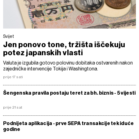
Svijet
Jen ponovo tone, tržišta iščekuju
potez japanskih vlasti
Valuta je izgubila gotovo polovinu dobitaka ostvarenih nakon
zajedničke intervencije Tokija i Washingtona.
prije 17 sati
Šengenska pravila postaju teret za bh. biznis - 5 vijesti
prije 21 sat
Podnijeta aplikacija - prve SEPA transakcije tek iduće
godine