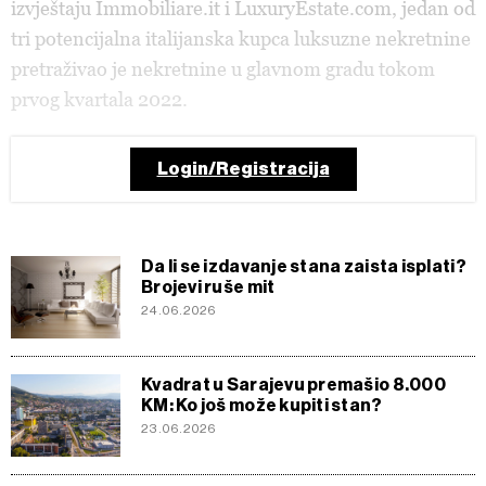
izvještaju Immobiliare.it i LuxuryEstate.com, jedan od
tri potencijalna italijanska kupca luksuzne nekretnine
pretraživao je nekretnine u glavnom gradu tokom
prvog kvartala 2022.
Login/Registracija
Da li se izdavanje stana zaista isplati?
Brojevi ruše mit
24.06.2026
Kvadrat u Sarajevu premašio 8.000
KM: Ko još može kupiti stan?
23.06.2026