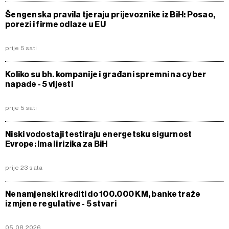
Šengenska pravila tjeraju prijevoznike iz BiH: Posao,
porezi i firme odlaze u EU
prije 5 sati
Koliko su bh. kompanije i građani spremni na cyber
napade - 5 vijesti
prije 5 sati
Niski vodostaji testiraju energetsku sigurnost
Evrope: Ima li rizika za BiH
prije 23 sata
Nenamjenski krediti do 100.000 KM, banke traže
izmjene regulative - 5 stvari
05.08.2026