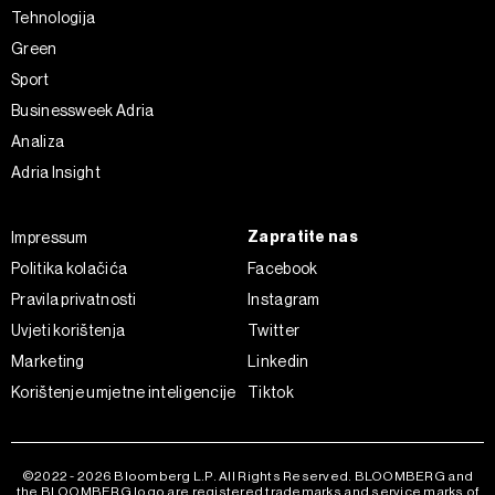
Tehnologija
Green
Sport
Businessweek Adria
Analiza
Adria Insight
Zapratite nas
Impressum
Politika kolačića
Facebook
Pravila privatnosti
Instagram
Uvjeti korištenja
Twitter
Marketing
Linkedin
Korištenje umjetne inteligencije
Tiktok
©2022 - 2026 Bloomberg L.P. All Rights Reserved. BLOOMBERG and
the BLOOMBERG logo are registered trademarks and service marks of