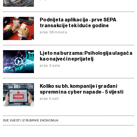
Podnijeta aplikacija - prve SEPA
transakcije tek iduće godine
prije 38 minuta
Ljeto na burzama: Psihologija ulagača
kao najveći neprijatelj
prije 3 sata
Koliko su bh. kompanije i građani
spremni na cyber napade - 5 vijesti
prije 5 sati
SVE VIJESTI IZ RUBRIKE EKONOMIJA