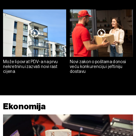
kojem trenutku možete ponovno ažurirati klikom na „Prikaži
detalje“. Privolu možete u bilo kojem trenutku povući bez
negativnih posljedica.
Može li povrat PDV-a na prvu
Novi zakon o poštama donosi
nekretninu izazvati novi rast
veću konkurenciju i jeftiniju
cijena
dostavu
Ekonomija