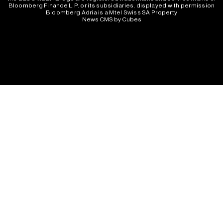
Bloomberg Finance L.P. or its subsidiaries, displayed with permission
Bloomberg Adria is a Mtel Swiss SA Property
News CMS by Cubes