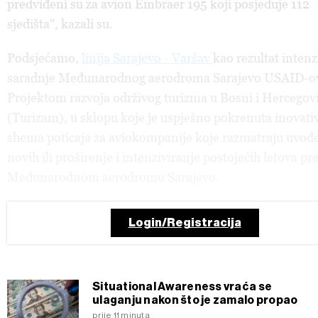
predviđeni su za avion Embraer 195 koji posjeduje 112
sjedišta", kazali su.
Podsjećamo
,
linij
a
Sarajevo -
Varšav
ka
o rezultat inten
saradnje Međunarodnog aerodroma Sarajevo USAID-o
Projektom razvoja održivog turizma u Bosni i Hercegov
(Turizam), u sklopu koje je uspješno pokrenuta inovati
shema poticaja za aviokompanije koje razmatraju uvođ
novih ili proširenje i intenziviranje postojećih letova p
Međunarodnom aerodromu Sarajevo.
Login/Registracija
Situational Awareness vraća se
ulaganju nakon što je zamalo propao
prije 11 minuta