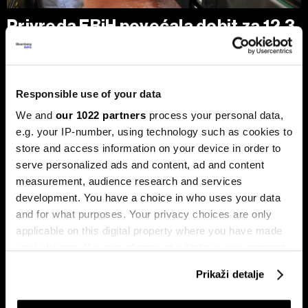
Privreda FBiH povećala dobit za 12,3
posto, ali troškovi rada rastu
dvostruko brže
Analiza je predstavljena na zajedničkom sastanku FIA-e i
Udruženja poslodavaca Federacije BiH, gdje je istaknuto da
Responsible use of your data
privatni sektor ostaje ključni nosilac ekonomskog rasta.
We and
our 1022 partners
process your personal data,
Od ukupno 28.634 privredna društva u Federaciji, čak 98,6
posto čine privatne kompanije, koje ostvaruju 90 posto
e.g. your IP-number, using technology such as cookies to
ukupnih prihoda i 95 posto ukupne dobiti.
store and access information on your device in order to
serve personalized ads and content, ad and content
measurement, audience research and services
development. You have a choice in who uses your data
and for what purposes. Your privacy choices are only
applicable on this digital property where you have made
your choices. You can change or withdraw your consent
any time from the Cookie Declaration or by clicking on
Prikaži detalje
the Privacy trigger icon.
Stižu zaostaci i rast plata,
Drvna industrija BiH izlazi iz
regresa, toplog obroka i prevoza
krize, ali oporavak i dalje zavisi
za zaposlene na nivou BiH
od Evrope