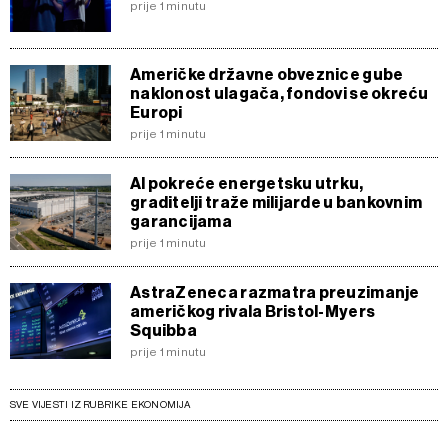
prije 1 minutu
Američke državne obveznice gube
naklonost ulagača, fondovi se okreću
Europi
prije 1 minutu
AI pokreće energetsku utrku,
graditelji traže milijarde u bankovnim
garancijama
prije 1 minutu
AstraZeneca razmatra preuzimanje
američkog rivala Bristol-Myers
Squibba
prije 1 minutu
SVE VIJESTI IZ RUBRIKE EKONOMIJA