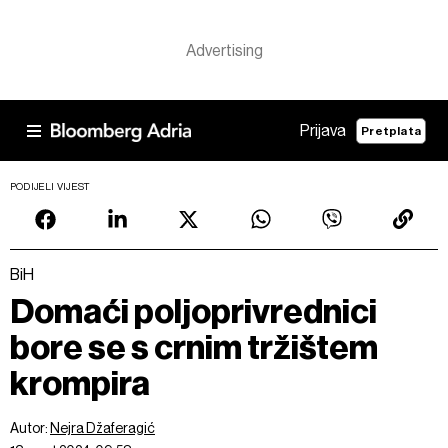
Prijava
Pretplata
PODIJELI VIJEST
BiH
Domaći poljoprivrednici
bore se s crnim tržištem
krompira
Autor:
Nejra Džaferagić