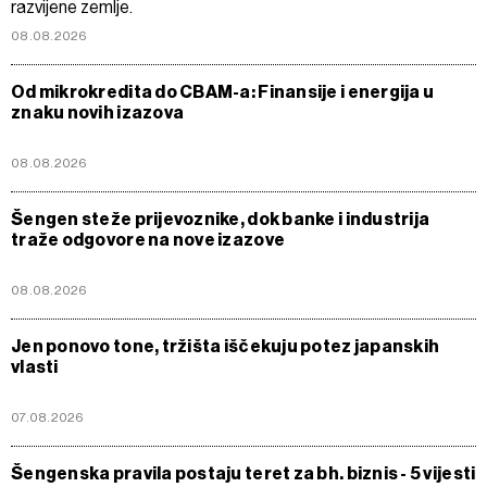
razvijene zemlje.
08.08.2026
Od mikrokredita do CBAM-a: Finansije i energija u
znaku novih izazova
08.08.2026
Šengen steže prijevoznike, dok banke i industrija
traže odgovore na nove izazove
08.08.2026
Jen ponovo tone, tržišta iščekuju potez japanskih
vlasti
07.08.2026
Šengenska pravila postaju teret za bh. biznis - 5 vijesti