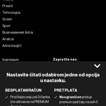
Prestiž
Tehnologija
Green
Sport
Businessweek Adria
Analiza
Adria Insight
Zapratite nas
Impressum
Politika kolačića
Facebook
Pravila privatnosti
Instagram
Nastavite čitati odabirom jedne od opcija
Uvjeti korištenja
Twitter
u nastavku.
Marketing
Linkedin
BESPLATAN RAČUN
PRETPLATA
Korištenje umjetne inteligencije
Tiktok
Pročitajte ovaj i još 3 članka
Neograničen
pristup
(ne odnosi se na PREMIUM
premium sadržaju na svih 5