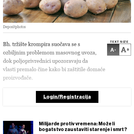
Depositphotos
TEXT SIZE
Bh. tržište krompira suočava se s
-
+
ozbiljnim problemom masovnog uvoza,
dok poljoprivrednici upozoravaju da
vlasti premalo čine kako bi zaštitile domaće
proizvođače.
Login/Registracija
Milijarde protiv vremena: Može li
bogatstvo zaustaviti starenje i smrt?