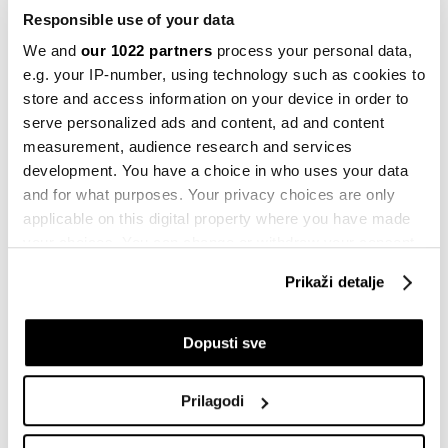
Responsible use of your data
We and
our 1022 partners
process your personal data,
IZVOZ
UVOZ
ROBNA RAZMJENA BIH
ROBA
e.g. your IP-number, using technology such as cookies to
store and access information on your device in order to
serve personalized ads and content, ad and content
measurement, audience research and services
development. You have a choice in who uses your data
Bh. mljekari pod pritiskom: Uvoz raste,
and for what purposes. Your privacy choices are only
cijene padaju, farme se bore za
opstanak
applicable on this digital property where you have made
30.07.2026
your choices. You can change or withdraw your consent
any time from the Cookie Declaration or by clicking on
Prikaži detalje
Drvna industrija BiH izlazi iz krize, ali
the Privacy trigger icon.
oporavak i dalje zavisi od Evrope
22.07.2026
If you allow, we would also like to:
Dopusti sve
Collect information about your geographical
location which can be accurate to within several
Evropska kriza narudžbi pogađa
Prilagodi
meters
tekstilnu industriju u BiH
Identify your device by actively scanning it for
15.06.2026