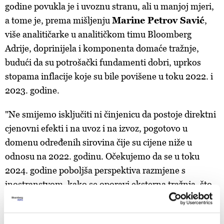
godine povukla je i uvoznu stranu, ali u manjoj mjeri,
a tome je, prema mišljenju
Marine Petrov Savić
,
više analitičarke u analitičkom timu Bloomberg
Adrije, doprinijela i komponenta domaće tražnje,
budući da su potrošački fundamenti dobri, uprkos
stopama inflacije koje su bile povišene u toku 2022. i
2023. godine.
"Ne smijemo isključiti ni činjenicu da postoje direktni
cjenovni efekti i na uvoz i na izvoz, pogotovo u
domenu određenih sirovina čije su cijene niže u
odnosu na 2022. godinu. Očekujemo da se u toku
2024. godine poboljša perspektiva razmjene s
inostranstvom, kako se oporavi eksterna tražnja, što
će podržati i privredni rast", poručila je Petrov Savić.