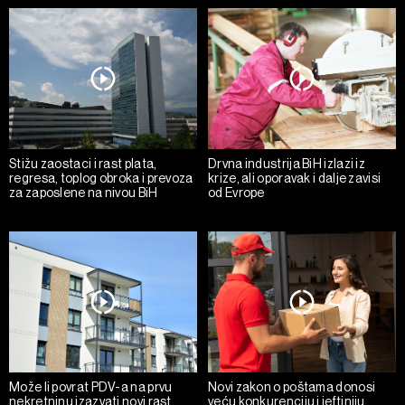
Stižu zaostaci i rast plata,
Drvna industrija BiH izlazi iz
regresa, toplog obroka i prevoza
krize, ali oporavak i dalje zavisi
za zaposlene na nivou BiH
od Evrope
Može li povrat PDV-a na prvu
Novi zakon o poštama donosi
nekretninu izazvati novi rast
veću konkurenciju i jeftiniju