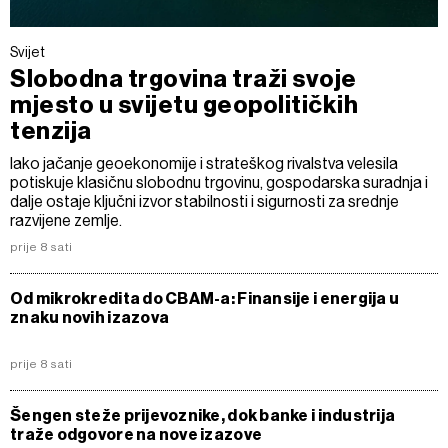
Svijet
Slobodna trgovina traži svoje
mjesto u svijetu geopolitičkih
tenzija
Iako jačanje geoekonomije i strateškog rivalstva velesila
potiskuje klasičnu slobodnu trgovinu, gospodarska suradnja i
dalje ostaje ključni izvor stabilnosti i sigurnosti za srednje
razvijene zemlje.
prije 8 sati
Od mikrokredita do CBAM-a: Finansije i energija u
znaku novih izazova
prije 8 sati
Šengen steže prijevoznike, dok banke i industrija
traže odgovore na nove izazove