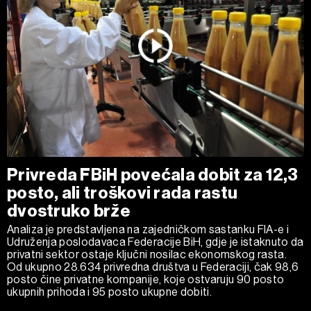
Privreda FBiH povećala dobit za 12,3
posto, ali troškovi rada rastu
dvostruko brže
Analiza je predstavljena na zajedničkom sastanku FIA-e i
Udruženja poslodavaca Federacije BiH, gdje je istaknuto da
privatni sektor ostaje ključni nosilac ekonomskog rasta.
Od ukupno 28.634 privredna društva u Federaciji, čak 98,6
posto čine privatne kompanije, koje ostvaruju 90 posto
ukupnih prihoda i 95 posto ukupne dobiti.