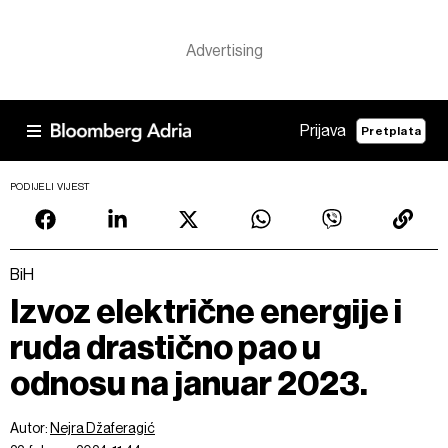
Prijava
Pretplata
PODIJELI VIJEST
BiH
Izvoz električne energije i
ruda drastično pao u
odnosu na januar 2023.
Autor:
Nejra Džaferagić