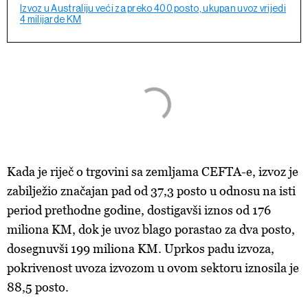
Izvoz u Australiju veći za preko 400 posto, ukupan uvoz vrijedi
4 milijarde KM
Kada je riječ o trgovini sa zemljama CEFTA-e, izvoz je
zabilježio značajan pad od 37,3 posto u odnosu na isti
period prethodne godine, dostigavši iznos od 176
miliona KM, dok je uvoz blago porastao za dva posto,
dosegnuvši 199 miliona KM. Uprkos padu izvoza,
pokrivenost uvoza izvozom u ovom sektoru iznosila je
88,5 posto.