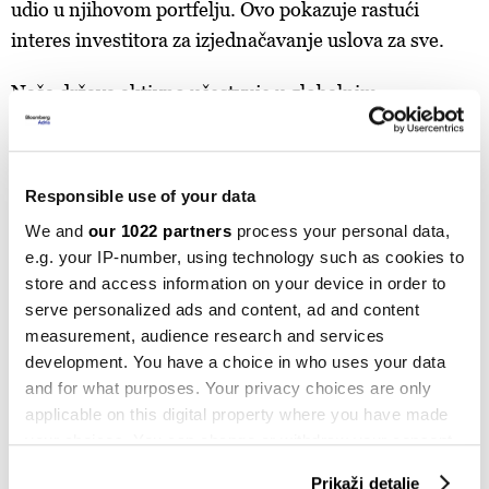
udio u njihovom portfelju. Ovo pokazuje rastući
interes investitora za izjednačavanje uslova za sve.
Naša država aktivno učestvuje u globalnim
inicijativama za održivost i odgovorne poslovne
prakse, a implementacija ovih standarda varira od
zemlje do zemlje. Globalni dogovor UN-a (UNGC),
Responsible use of your data
ciljevi održivog razvoja, Načela za odgovorno ulaganje
We and
our 1022 partners
process your personal data,
(PRI), Vodeća načela UN-a o poslovanju i ljudskim
e.g. your IP-number, using technology such as cookies to
pravima (UNGP) i Pariski sporazum igraju ključnu
store and access information on your device in order to
ulogu u promoviranju održivog razvoja, zaštiti ljudskih
serve personalized ads and content, ad and content
prava i odgovornom korporativnom građanstvu te
measurement, audience research and services
development. You have a choice in who uses your data
rješavanju okolišnih izazova u zemlji.
and for what purposes. Your privacy choices are only
applicable on this digital property where you have made
Od 193 države članice UN-a koje su prihvatile Agendu
your choices. You can change or withdraw your consent
za održivi razvoj do 2030, u periodu ovog istraživanja
any time from the Cookie Declaration or by clicking on
Srbija je najviše rangirana država i zauzima 35.
Prikaži detalje