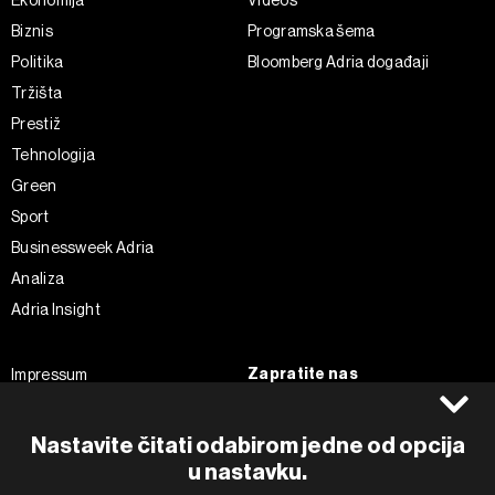
Biznis
Programska šema
Politika
Bloomberg Adria događaji
Tržišta
Prestiž
Tehnologija
Green
Sport
Businessweek Adria
Analiza
Adria Insight
Zapratite nas
Impressum
Politika kolačića
Facebook
Pravila privatnosti
Instagram
Nastavite čitati odabirom jedne od opcija
Uvjeti korištenja
Twitter
u nastavku.