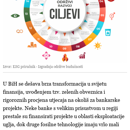
Izvor: ESG priručnik - Izgradnja održive budućnosti
U BiH se dešava brza transformacija u svijetu
finansija, uvođenjem tzv. zelenih obveznica i
rigoroznih procjena utjecaja na okoliš za bankarske
projekte. Neke banke s velikim prisustvom u regiji
prestale su finansirati projekte u oblasti eksploatacije
uglja, dok druge fosilne tehnologije imaju vrlo mali