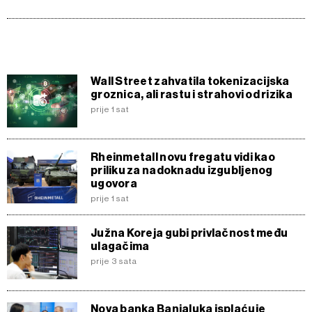
Wall Street zahvatila tokenizacijska
groznica, ali rastu i strahovi od rizika
prije 1 sat
Rheinmetall novu fregatu vidi kao
priliku za nadoknadu izgubljenog
ugovora
prije 1 sat
Južna Koreja gubi privlačnost među
ulagačima
prije 3 sata
Nova banka Banjaluka isplaćuje