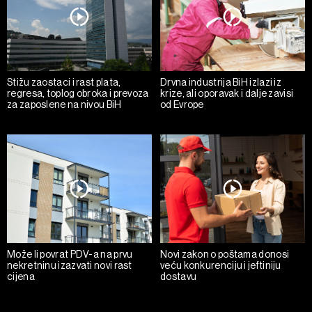
Stižu zaostaci i rast plata,
Drvna industrija BiH izlazi iz
regresa, toplog obroka i prevoza
krize, ali oporavak i dalje zavisi
za zaposlene na nivou BiH
od Evrope
Može li povrat PDV-a na prvu
Novi zakon o poštama donosi
nekretninu izazvati novi rast
veću konkurenciju i jeftiniju
cijena
dostavu