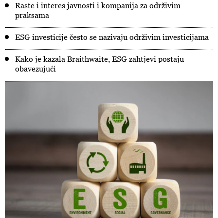
Raste i interes javnosti i kompanija za održivim
praksama
ESG investicije često se nazivaju održivim investicijama
Kako je kazala Braithwaite, ESG zahtjevi postaju
obavezujući