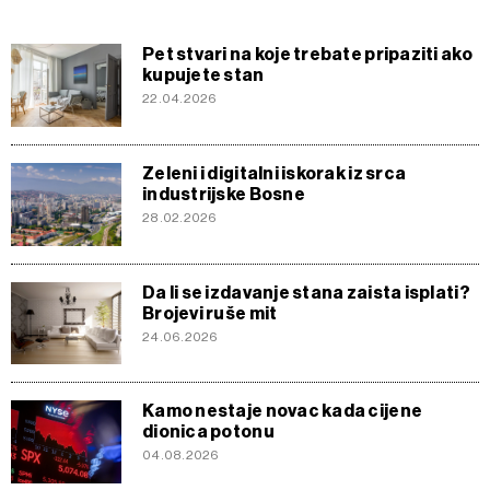
Pet stvari na koje trebate pripaziti ako
kupujete stan
22.04.2026
Zeleni i digitalni iskorak iz srca
industrijske Bosne
28.02.2026
Da li se izdavanje stana zaista isplati?
Brojevi ruše mit
24.06.2026
Kamo nestaje novac kada cijene
dionica potonu
04.08.2026