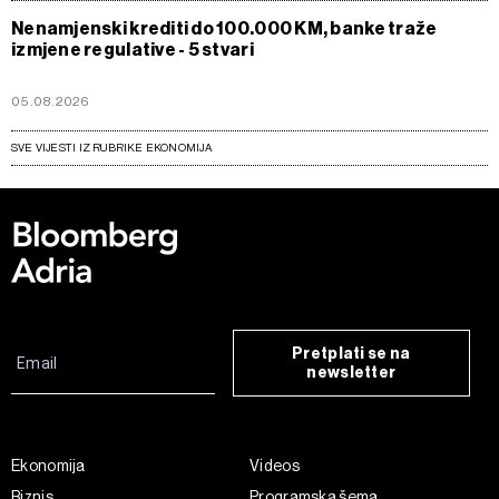
Nenamjenski krediti do 100.000 KM, banke traže
izmjene regulative - 5 stvari
05.08.2026
SVE VIJESTI IZ RUBRIKE EKONOMIJA
Pretplati se na
newsletter
Ekonomija
Videos
Biznis
Programska šema