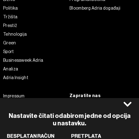
Politika
Bloomberg Adria događaji
Tržišta
Prestiž
Tehnologija
Green
Sport
Businessweek Adria
Analiza
Adria Insight
Zapratite nas
Impressum
Politika kolačića
Facebook
Pravila privatnosti
Instagram
Nastavite čitati odabirom jedne od opcija
Uvjeti korištenja
u nastavku.
Twitter
Marketing
Linkedin
BESPLATAN RAČUN
PRETPLATA