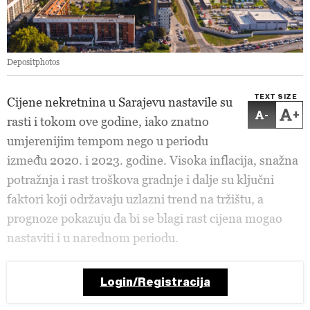
Depositphotos
TEXT SIZE
Cijene nekretnina u Sarajevu nastavile su
-
+
rasti i tokom ove godine, iako znatno
umjerenijim tempom nego u periodu
između 2020. i 2023. godine. Visoka inflacija, snažna
potražnja i rast troškova gradnje i dalje su ključni
faktori koji održavaju uzlazni trend na tržištu, a
prognoze pokazuju da bi se blagi rast cijena mogao
nastaviti i u narednom periodu.
Login/Registracija