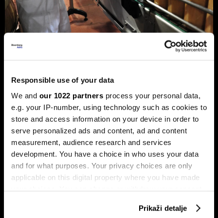
Privreda FBiH povećala dobit za 12,3
posto, ali troškovi rada rastu
Responsible use of your data
dvostruko brže
We and
our 1022 partners
process your personal data,
Analiza je predstavljena na zajedničkom sastanku FIA-e i
Udruženja poslodavaca Federacije BiH, gdje je istaknuto da
e.g. your IP-number, using technology such as cookies to
privatni sektor ostaje ključni nosilac ekonomskog rasta.
store and access information on your device in order to
Od ukupno 28.634 privredna društva u Federaciji, čak 98,6
serve personalized ads and content, ad and content
posto čine privatne kompanije, koje ostvaruju 90 posto
ukupnih prihoda i 95 posto ukupne dobiti.
measurement, audience research and services
development. You have a choice in who uses your data
and for what purposes. Your privacy choices are only
applicable on this digital property where you have made
your choices. You can change or withdraw your consent
any time from the Cookie Declaration or by clicking on
Prikaži detalje
the Privacy trigger icon.