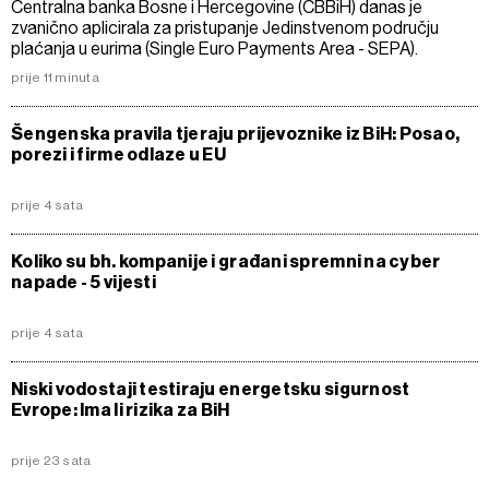
Centralna banka Bosne i Hercegovine (CBBiH) danas je
zvanično aplicirala za pristupanje Jedinstvenom području
plaćanja u eurima (Single Euro Payments Area - SEPA).
prije 11 minuta
Šengenska pravila tjeraju prijevoznike iz BiH: Posao,
porezi i firme odlaze u EU
prije 4 sata
Koliko su bh. kompanije i građani spremni na cyber
napade - 5 vijesti
prije 4 sata
Niski vodostaji testiraju energetsku sigurnost
Evrope: Ima li rizika za BiH
prije 23 sata