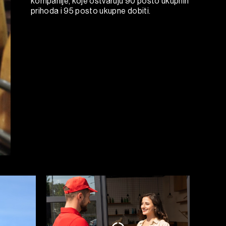
kompanije, koje ostvaruju 90 posto ukupnih
prihoda i 95 posto ukupne dobiti.