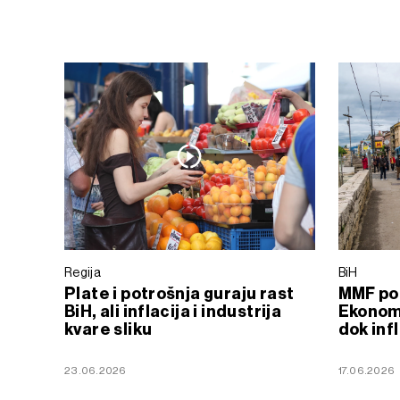
Regija
BiH
Plate i potrošnja guraju rast
MMF po
BiH, ali inflacija i industrija
Ekonoms
kvare sliku
dok infl
23.06.2026
17.06.2026