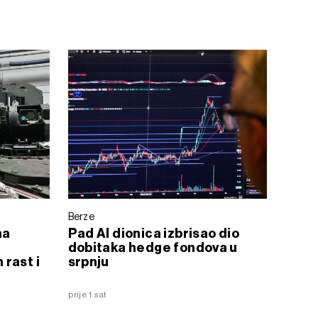
Berze
na
Pad AI dionica izbrisao dio
l
dobitaka hedge fondova u
rast i
srpnju
prije 1 sat