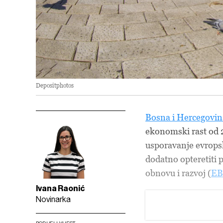
Depositphotos
Bosna i Hercegovin
ekonomski rast od 2
usporavanje evropsk
dodatno opteretiti 
obnovu i razvoj (
E
Ivana Raonić
Novinarka