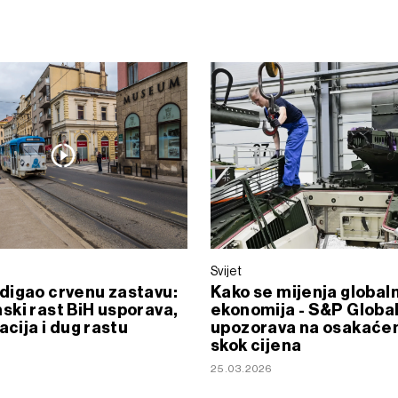
Svijet
digao crvenu zastavu:
Kako se mijenja global
ki rast BiH usporava,
ekonomija - S&P Globa
acija i dug rastu
upozorava na osakaćen 
skok cijena
25.03.2026