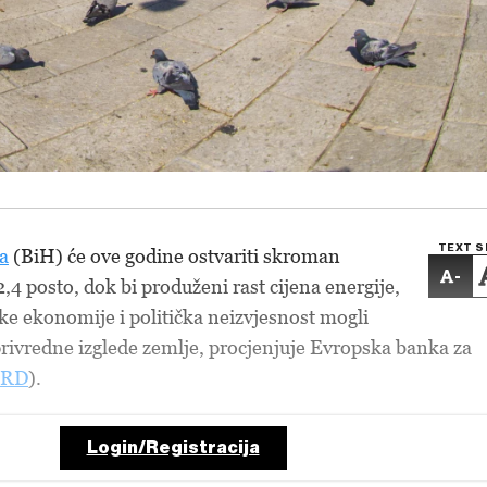
TEXT S
a
(BiH) će ove godine ostvariti skroman
-
,4 posto, dok bi produženi rast cijena energije,
e ekonomije i politička neizvjesnost mogli
privredne izglede zemlje, procjenjuje Evropska banka za
BRD
).
Login/Registracija