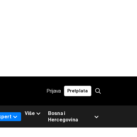
Prijava
Pretplata
Više
Bosna i
xpert
Hercegovina