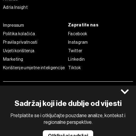
Adria Insight
Zapratite nas
Impressum
Politika kolačića
Facebook
Pravila privatnosti
Instagram
Uvjeti korištenja
Twitter
Marketing
Linkedin
Korištenje umjetne inteligencije
Tiktok
©2022 - 2026 Bloomberg L.P. All Rights Reserved. BLOOMBERG and
the BLOOMBERG logo are registered trademarks and service marks of
Bloomberg Finance L.P. or its subsidiaries, displayed with permission
Sadržaj koji ide dublje od vijesti
Bloomberg Adria is a Mtel Swiss SA Property
News CMS by Cubes
Pretplatite se i otključajte pouzdane analize, kontekst i
regionalne perspektive.
Otključaj sadržaj