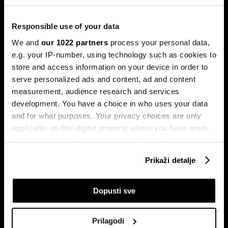
Bloomberg Adria Top 25: Kompanije
koje su obilježile 2025. godinu
Responsible use of your data
Pronašli smo 25 kompanija iz regije koje su ostavile najveći
We and
our 1022 partners
process your personal data,
trag u 2025. godini.
e.g. your IP-number, using technology such as cookies to
store and access information on your device in order to
serve personalized ads and content, ad and content
measurement, audience research and services
development. You have a choice in who uses your data
and for what purposes. Your privacy choices are only
applicable on this digital property where you have made
your choices. You can change or withdraw your consent
any time from the Cookie Declaration or by clicking on
BYD vodi u globalnoj utrci za
Ljudi koji su obilježili 2024. i
Prikaži detalje
izradu jeftinijih električnih vozila
utjecat će na 2025. godinu
the Privacy trigger icon.
If you allow, we would also like to:
Dopusti sve
Collect information about your geographical
location which can be accurate to within several
Prilagodi
meters