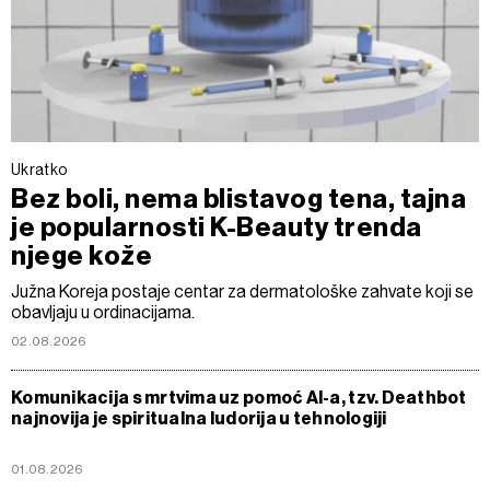
Ukratko
Bez boli, nema blistavog tena, tajna
je popularnosti K-Beauty trenda
njege kože
Južna Koreja postaje centar za dermatološke zahvate koji se
obavljaju u ordinacijama.
02.08.2026
Komunikacija s mrtvima uz pomoć AI-a, tzv. Deathbot
najnovija je spiritualna ludorija u tehnologiji
01.08.2026