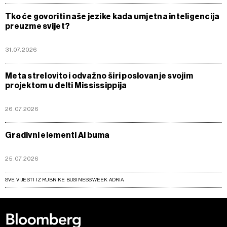
Tko će govoriti naše jezike kada umjetna inteligencija
preuzme svijet?
31.07.2026
Meta strelovito i odvažno širi poslovanje svojim
projektom u delti Mississippija
26.07.2026
Gradivni elementi AI buma
25.07.2026
SVE VIJESTI IZ RUBRIKE BUSINESSWEEK ADRIA