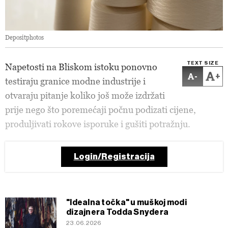
Depositphotos
TEXT SIZE
Napetosti na Bliskom istoku ponovno
-
+
testiraju granice modne industrije i
otvaraju pitanje koliko još može izdržati
prije nego što poremećaji počnu podizati cijene,
produljivati rokove isporuke i gušiti potražnju.
Login/Registracija
"Idealna točka" u muškoj modi
dizajnera Todda Snydera
23.06.2026