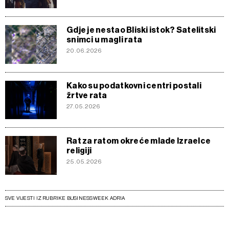
Gdje je nestao Bliski istok? Satelitski
snimci u magli rata
20.06.2026
Kako su podatkovni centri postali
žrtve rata
27.05.2026
Rat za ratom okreće mlade Izraelce
religiji
25.05.2026
SVE VIJESTI IZ RUBRIKE BUSINESSWEEK ADRIA