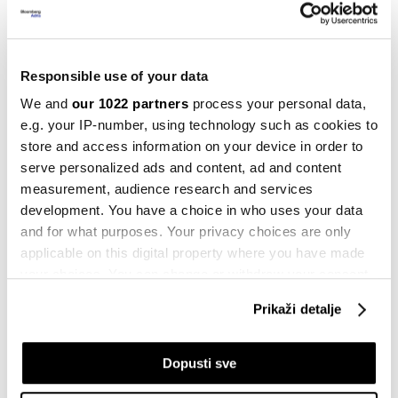
Nakon pohoda na francuske
vinograde, Kinezi brzo nestaju sa
scene
15.10.2022
Responsible use of your data
We and
our 1022 partners
process your personal data,
Višemilionska investicija: U Vogošći
e.g. your IP-number, using technology such as cookies to
počinje proizvodnja crnog karbona
store and access information on your device in order to
14.10.2022
serve personalized ads and content, ad and content
measurement, audience research and services
development. You have a choice in who uses your data
Izazovi i moguća rješenja energetske
and for what purposes. Your privacy choices are only
krize u BiH
applicable on this digital property where you have made
08.10.2022
your choices. You can change or withdraw your consent
any time from the Cookie Declaration or by clicking on
Prikaži detalje
the Privacy trigger icon.
U planu dokapitalizacija HE Bistrica u
iznosu od 30 miliona KM
07.10.2022
If you allow, we would also like to:
Dopusti sve
Collect information about your geographical