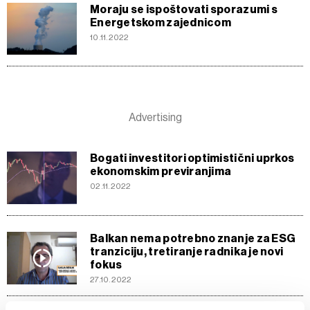
Moraju se ispoštovati sporazumi s
Energetskom zajednicom
10.11.2022
Bogati investitori optimistični uprkos
ekonomskim previranjima
02.11.2022
Balkan nema potrebno znanje za ESG
tranziciju, tretiranje radnika je novi
fokus
27.10.2022