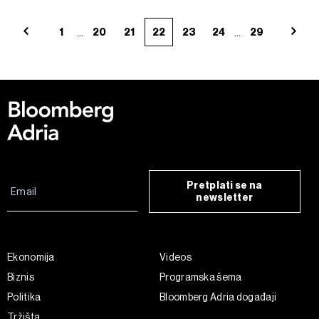
...
...
1
20
21
22
23
24
29
Pretplati se na
newsletter
Ekonomija
Videos
Biznis
Programska šema
Politika
Bloomberg Adria događaji
Tržišta