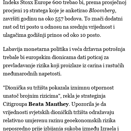
Indeks Stoxx Europe 600 trebao bi, prema prosječnoj
procjeni 19 stratega koje je anketirao
Bloomberg
,
završiti godinu na oko 557 bodova. To znači dodatni
rast od tri posto u odnosu na srednju vrijednost i
ulagačima godišnji prinos od oko 10 posto.
Labavija monetarna politika i veća državna potrošnja
trebale bi europskim dionicama dati poticaj za
prevladavanje rizika koji proizlaze iz carina i rastućih
međunarodnih napetosti.
"Dionička su tržišta pokazala iznimnu otpornost
unatoč brojnim rizicima", rekla je strateginja
Citigroupa
Beata Manthey
. Upozorila je da
vrijednosti svjetskih dioničkih tržišta odražavaju
relativno umjerenu razinu geoekonomskih rizika
neposredno prije izbijanja sukoba između Izraela i