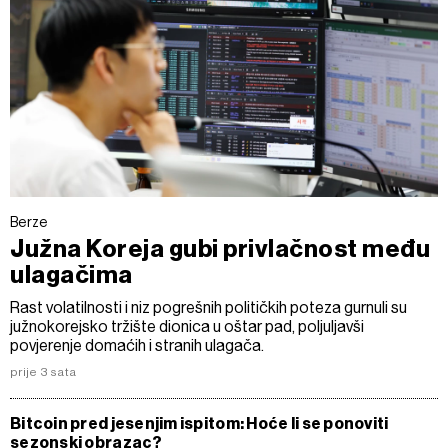
Berze
Južna Koreja gubi privlačnost među
ulagačima
Rast volatilnosti i niz pogrešnih političkih poteza gurnuli su
južnokorejsko tržište dionica u oštar pad, poljuljavši
povjerenje domaćih i stranih ulagača.
prije 3 sata
Bitcoin pred jesenjim ispitom: Hoće li se ponoviti
sezonski obrazac?