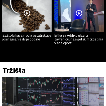
Zašto bi kava mogla ostati skupa
Bitka za Addiko ulazi u
još najmanje dvije godine
završnicu, na svjetskim tržištima
vlada oprez
Tržišta