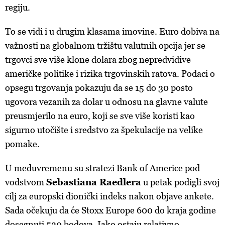
regiju.
To se vidi i u drugim klasama imovine. Euro dobiva na
važnosti na globalnom tržištu valutnih opcija jer se
trgovci sve više klone dolara zbog nepredvidive
američke politike i rizika trgovinskih ratova. Podaci o
opsegu trgovanja pokazuju da se 15 do 30 posto
ugovora vezanih za dolar u odnosu na glavne valute
preusmjerilo na euro, koji se sve više koristi kao
sigurno utočište i sredstvo za špekulacije na velike
pomake.
U međuvremenu su stratezi Bank of Americe pod
vodstvom
Sebastiana Raedlera
u petak podigli svoj
cilj za europski dionički indeks nakon objave ankete.
Sada očekuju da će Stoxx Europe 600 do kraja godine
dosegnuti 530 bodova. Iako ostaju relativno