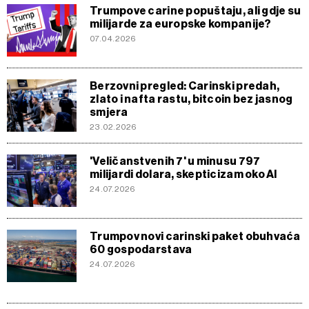
Trumpove carine popuštaju, ali gdje su
milijarde za europske kompanije?
07.04.2026
Berzovni pregled: Carinski predah,
zlato i nafta rastu, bitcoin bez jasnog
smjera
23.02.2026
'Veličanstvenih 7' u minusu 797
milijardi dolara, skepticizam oko Al
24.07.2026
Trumpov novi carinski paket obuhvaća
60 gospodarstava
24.07.2026