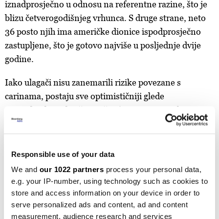
iznadprosječno u odnosu na referentne razine, što je
blizu četverogodišnjeg vrhunca. S druge strane, neto
36 posto njih ima američke dionice ispodprosječno
zastupljene, što je gotovo najviše u posljednje dvije
godine.
Iako ulagači nisu zanemarili rizike povezane s
carinama, postaju sve optimističniji glede
gospodarskog okruženja, što će se, prema anketi,
odraziti i na dobitke poduzeća.
"Smatramo da će se tema diverzifikacije i dalje
Responsible use of your data
razvijati", rekao je partner Goldman Sachs Groupa i
We and
our 1022 partners
process your personal data,
glavni strateg za globalne dionice
Peter
e.g. your IP-number, using technology such as cookies to
Oppenheimer
, dodajući kako slabiji dolar ide u
store and access information on your device in order to
korist europskoj imovini. "Ukupni prinosi europskih
serve personalized ads and content, ad and content
dionica vrlo su privlačni za ulagače, osobito jer većina
measurement, audience research and services