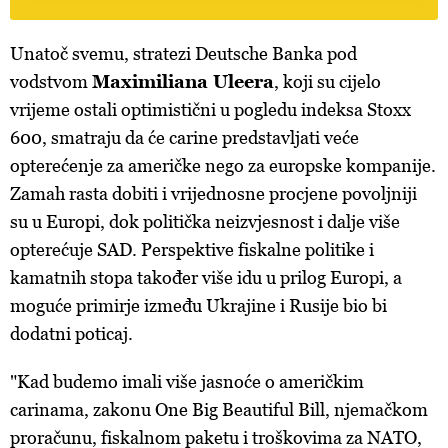
o vašim pravima pročitajte u našoj
Politici privatnosti
, a
o kolačićima i drugim sličnim tehnologijama u
Politici
Unatoč svemu, stratezi Deutsche Banka pod
kolačića
. Kolačiće u bilo kojem trenutku možete ponovno
vodstvom
Maximiliana Uleera
, koji su cijelo
ažurirati klikom na „Prikaži detalje“. Privolu možete u bilo
kojem trenutku povući bez negativnih posljedica.
vrijeme ostali optimistični u pogledu indeksa Stoxx
600, smatraju da će carine predstavljati veće
opterećenje za američke nego za europske kompanije.
Zamah rasta dobiti i vrijednosne procjene povoljniji
su u Europi, dok politička neizvjesnost i dalje više
opterećuje SAD. Perspektive fiskalne politike i
kamatnih stopa također više idu u prilog Europi, a
moguće primirje između Ukrajine i Rusije bio bi
dodatni poticaj.
"Kad budemo imali više jasnoće o američkim
carinama, zakonu One Big Beautiful Bill, njemačkom
proračunu, fiskalnom paketu i troškovima za NATO,