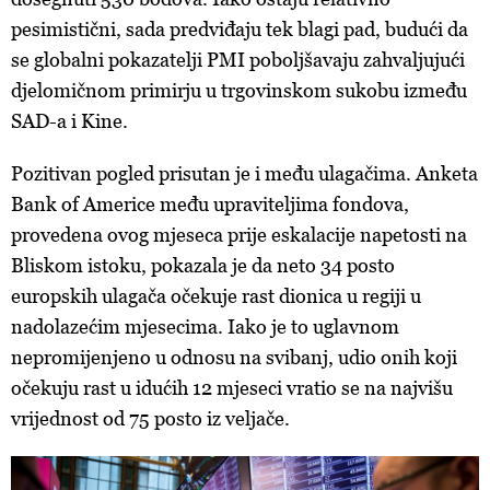
pesimistični, sada predviđaju tek blagi pad, budući da
se globalni pokazatelji PMI poboljšavaju zahvaljujući
djelomičnom primirju u trgovinskom sukobu između
SAD-a i Kine.
Pozitivan pogled prisutan je i među ulagačima. Anketa
Bank of Americe među upraviteljima fondova,
provedena ovog mjeseca prije eskalacije napetosti na
Bliskom istoku, pokazala je da neto 34 posto
europskih ulagača očekuje rast dionica u regiji u
nadolazećim mjesecima. Iako je to uglavnom
nepromijenjeno u odnosu na svibanj, udio onih koji
očekuju rast u idućih 12 mjeseci vratio se na najvišu
vrijednost od 75 posto iz veljače.