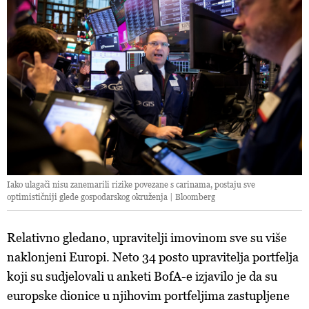
Iako ulagači nisu zanemarili rizike povezane s carinama, postaju sve
optimističniji glede gospodarskog okruženja | Bloomberg
Relativno gledano, upravitelji imovinom sve su više
naklonjeni Europi. Neto 34 posto upravitelja portfelja
koji su sudjelovali u anketi BofA-e izjavilo je da su
europske dionice u njihovim portfeljima zastupljene