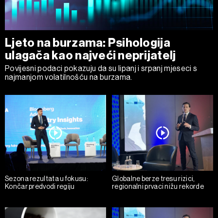
Ljeto na burzama: Psihologija
ulagača kao najveći neprijatelj
Povijesni podaci pokazuju da su lipanj i srpanj mjeseci s
najmanjom volatilnošću na burzama.
Sezona rezultata u fokusu:
Globalne berze tresu rizici,
Končar predvodi regiju
regionalni prvaci nižu rekorde