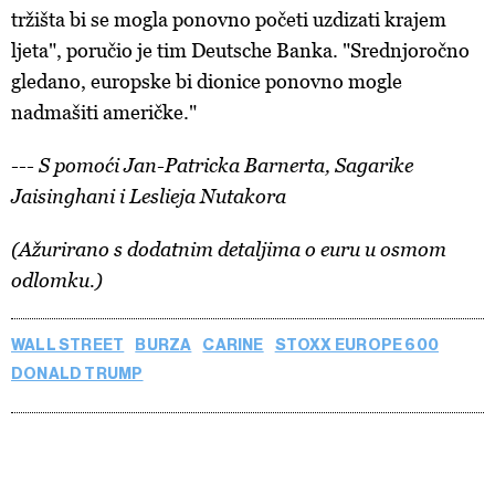
tržišta bi se mogla ponovno početi uzdizati krajem
ljeta", poručio je tim Deutsche Banka. "Srednjoročno
gledano, europske bi dionice ponovno mogle
nadmašiti američke."
--- S pomoći Jan-Patricka Barnerta, Sagarike
Jaisinghani i Leslieja Nutakora
(Ažurirano s dodatnim detaljima o euru u osmom
odlomku.)
WALL STREET
BURZA
CARINE
STOXX EUROPE 600
DONALD TRUMP