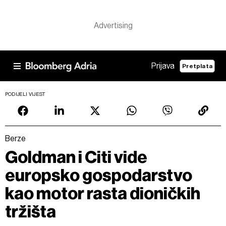
Prijava
Pretplata
PODIJELI VIJEST
Berze
Goldman i Citi vide
europsko gospodarstvo
kao motor rasta dioničkih
tržišta