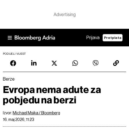
Prijava
Pretplata
PODIJELI VIJEST
Berze
Evropa nema adute za
pobjedu na berzi
Izvor:
Michael Msika / Bloomberg
16. maj 2026, 11:23