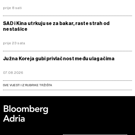
prije 8 sati
SAD i Kina utrkuju se za bakar, raste strah od
nestašice
prije 23 sata
Južna Koreja gubi privlačnost među ulagačima
07.08.2026
SVE VIJESTI IZ RUBRIKE TRŽIŠTA