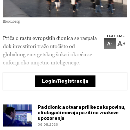
Bloomberg
TEXT SIZE
Priča o rastu evropskih dionica se raspala
-
+
dok investitori traže utočište od
globalnog energetskog šoka i okreću se
euforiji oko umjetne inteligencije.
Login/Registracija
Pad dionica otvara prilike za kupovinu,
ali ulagači moraju paziti na znakove
upozorenja
05.08.2026