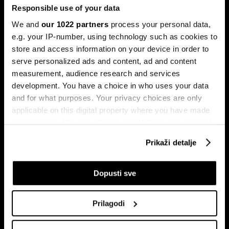
ulagača kao najveći neprijatelj
Responsible use of your data
Povijesni podaci pokazuju da su lipanj i srpanj mjeseci s
We and
our 1022 partners
process your personal data,
najmanjom volatilnošću na burzama.
e.g. your IP-number, using technology such as cookies to
store and access information on your device in order to
serve personalized ads and content, ad and content
measurement, audience research and services
development. You have a choice in who uses your data
and for what purposes. Your privacy choices are only
applicable on this digital property where you have made
your choices. You can change or withdraw your consent
any time from the Cookie Declaration or by clicking on
Sezona rezultata u fokusu:
Globalne berze tresu rizici,
Prikaži detalje
the Privacy trigger icon.
Končar predvodi regiju
regionalni prvaci nižu rekorde
If you allow, we would also like to:
Dopusti sve
Collect information about your geographical
location which can be accurate to within several
Prilagodi
meters
Identify your device by actively scanning it for