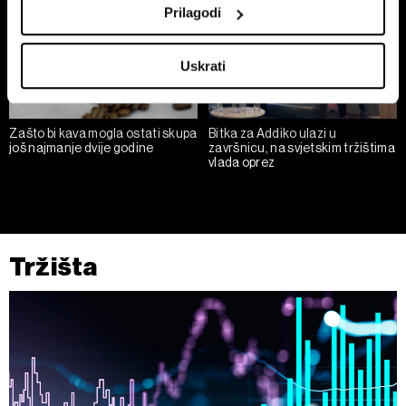
location which can be accurate to within several
Prilagodi
meters
Identify your device by actively scanning it for
Uskrati
specific characteristics (fingerprinting)
Find out more about how your personal data is processed
and set your preferences in the
details section
.
Zašto bi kava mogla ostati skupa
Bitka za Addiko ulazi u
još najmanje dvije godine
završnicu, na svjetskim tržištima
Zajednički voditelji obrade su HD-WIN ARENA SPORT
vlada oprez
d.o.o. i
Partneri
. Više o podacima koje obrađujemo kao i
o vašim pravima pročitajte u našoj
Politici privatnosti
, a
o kolačićima i drugim sličnim tehnologijama u
Politici
kolačića
. Kolačiće u bilo kojem trenutku možete ponovno
Tržišta
ažurirati klikom na „Prikaži detalje“. Privolu možete u bilo
kojem trenutku povući bez negativnih posljedica.