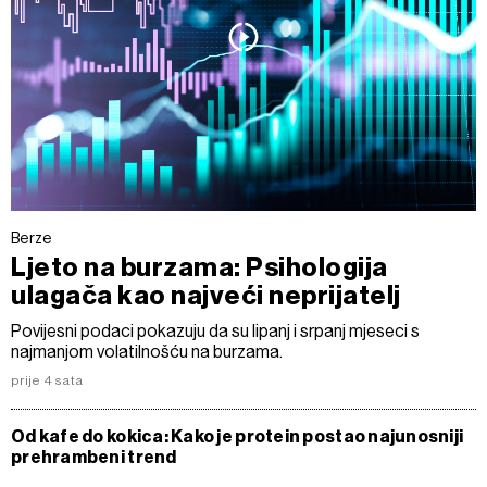
Berze
Ljeto na burzama: Psihologija
ulagača kao najveći neprijatelj
Povijesni podaci pokazuju da su lipanj i srpanj mjeseci s
najmanjom volatilnošću na burzama.
prije 4 sata
Od kafe do kokica: Kako je protein postao najunosniji
prehrambeni trend