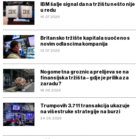
IBM šalje signal da na tržištu nešto nije
u redu
16.07.2026
Britansko tržište kapitala suočeno s
novim odlascima kompanija
13.07.2026
Nogometna groznica prelijeva se na
finansijska tržišta – gdje je prilika za
zaradu?
18.06.2026
Trumpovih 3.711 transakcija ukazuje
na višestruke strategije na burzi
24.05.2026