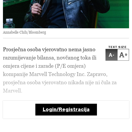
Annabelle Chih/Bloomberg
TEXT SIZE
Prosječna osoba vjerovatno nema jasno
-
+
razumijevanje bilansa, novčanog toka ili
omjera cijene i zarade (P/E omjera)
kompanije Marvell Technology Inc. Zapravo,
prosječna osoba vjerovatno nikada nije ni čula za
Marvell.
Login/Registracija