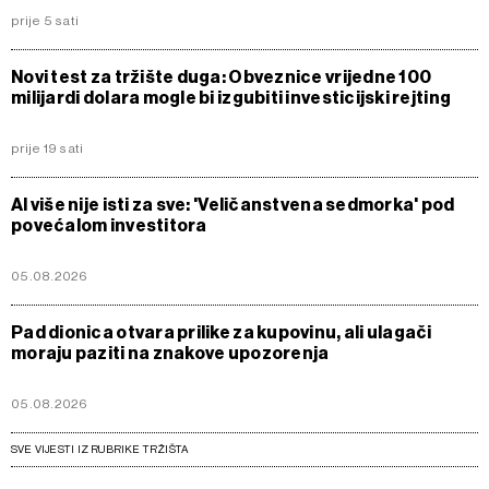
prije 5 sati
Novi test za tržište duga: Obveznice vrijedne 100
milijardi dolara mogle bi izgubiti investicijski rejting
prije 19 sati
AI više nije isti za sve: 'Veličanstvena sedmorka' pod
povećalom investitora
05.08.2026
Pad dionica otvara prilike za kupovinu, ali ulagači
moraju paziti na znakove upozorenja
05.08.2026
SVE VIJESTI IZ RUBRIKE TRŽIŠTA