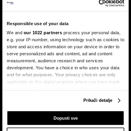
Ljeto na burzama: Psihologija
Responsible use of your data
ulagača kao najveći neprijatelj
We and
our 1022 partners
process your personal data,
e.g. your IP-number, using technology such as cookies to
Povijesni podaci pokazuju da su lipanj i srpanj mjeseci s
najmanjom volatilnošću na burzama.
store and access information on your device in order to
serve personalized ads and content, ad and content
measurement, audience research and services
development. You have a choice in who uses your data
and for what purposes. Your privacy choices are only
applicable on this digital property where you have made
your choices. You can change or withdraw your consent
any time from the Cookie Declaration or by clicking on
Prikaži detalje
the Privacy trigger icon.
Sezona rezultata u fokusu:
Globalne berze tresu rizici,
Končar predvodi regiju
regionalni prvaci nižu rekorde
If you allow, we would also like to:
Dopusti sve
Collect information about your geographical