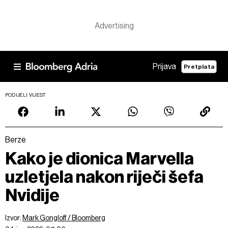
Prijava
Pretplata
PODIJELI VIJEST
Berze
Kako je dionica Marvella
uzletjela nakon riječi šefa
Nvidije
Izvor:
Mark Gongloff / Bloomberg