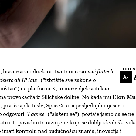
TEXT S
y
, bivši izvršni direktor Twittera i osnivač
fintech
-
delete all IP law
" ("izbrišite sve zakone o
ništvu") na platformi X, to može djelovati kao
čna provokacija iz Silicijske doline. No kada mu
Elon Mu
, prvi čovjek Tesle, SpaceX-a, a posljednjih mjeseci i
no odgovori "
I agree
" ("slažem se"), postaje jasno da se ne
atru. U pozadini te razmjene krije se dublji ideološki suk
o imati kontrolu nad budućnošću znanja, inovacija i