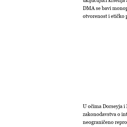
uključujući kršenja
DMA se bavi monopo
otvorenost i etičko
U očima Dorseyja i
zakonodavstva o int
neograničeno reprodu