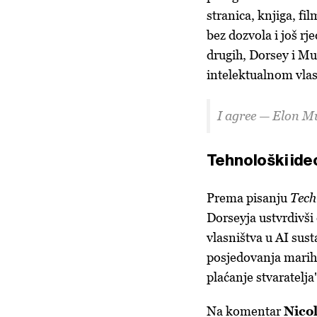
stranica, knjiga, fi
bez dozvola i još r
drugih, Dorsey i Mu
intelektualnom vlas
I agree — Elon 
Tehnološki ideo
Prema pisanju
Tec
Dorseyja ustvrdivši
vlasništva u AI sus
posjedovanja marihu
plaćanje stvaratelja"
Na komentar
Nico