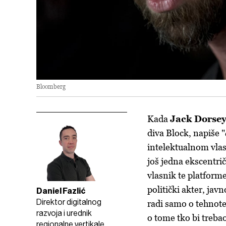
Bloomberg
Kada
Jack Dorse
diva Block, napiše "
intelektualnom vlas
još jedna ekscentri
vlasnik te platforme
politički akter, jav
Daniel Fazlić
Direktor digitalnog
radi samo o tehnote
razvoja i urednik
o tome tko bi treba
regionalne vertikale