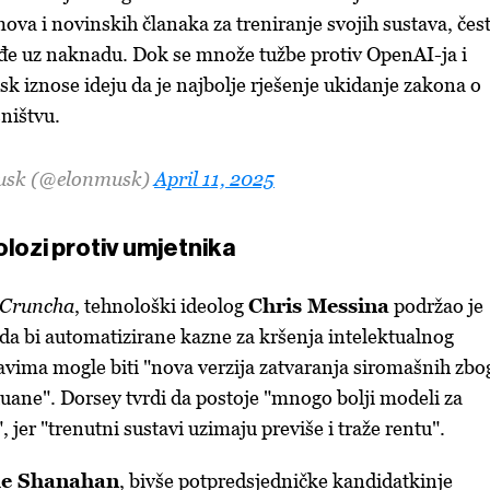
lmova i novinskih članaka za treniranje svojih sustava, čes
jeđe uz naknadu. Dok se množe tužbe protiv OpenAI-ja i
sk iznose ideju da je najbolje rješenje ukidanje zakona o
ništvu.
Musk (@elonmusk)
April 11, 2025
lozi protiv umjetnika
hCruncha
, tehnološki ideolog
Chris Messina
podržao je
 da bi automatizirane kazne za kršenja intelektualnog
tavima mogle biti "nova verzija zatvaranja siromašnih zbo
ane". Dorsey tvrdi da postoje "mnogo bolji modeli za
, jer "trenutni sustavi uzimaju previše i traže rentu".
le Shanahan
, bivše potpredsjedničke kandidatkinje