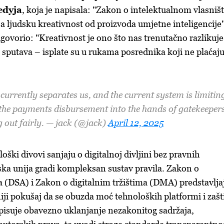
edyja
, koja je napisala: "Zakon o intelektualnom vlasniš
ja ljudsku kreativnost od proizvoda umjetne inteligencije"
govorio: "Kreativnost je ono što nas trenutačno razlikuje
o sputava – isplate su u rukama posrednika koji ne plaćaj
 currently separates us, and the current system is limitin
 the payments disbursement into the hands of gatekeeper
 out fairly. — jack (@jack)
April 12, 2025
ški divovi sanjaju o digitalnoj divljini bez pravnih
ka unija gradi kompleksan sustav pravila. Zakon o
 (DSA) i Zakon o digitalnim tržištima (DMA) predstavlja
ji pokušaj da se obuzda moć tehnoloških platformi i zašt
opisuje obavezno uklanjanje nezakonitog sadržaja,