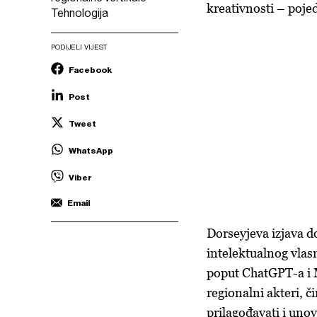
kreativnosti – pojed
Tehnologija
PODIJELI VIJEST
Facebook
Post
Tweet
WhatsApp
Viber
Email
Dorseyjeva izjava d
intelektualnog vlas
poput ChatGPT-a i M
regionalni akteri, č
prilagođavati i unov