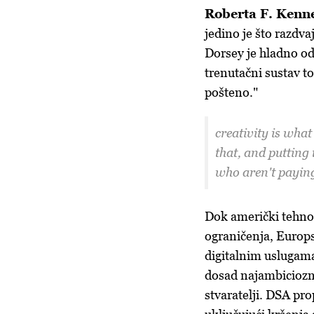
Roberta F. Kenn
jedino je što razdva
Dorsey je hladno od
trenutačni sustav t
pošteno."
creativity is what
that, and putting
who aren't paying
Dok američki tehnolo
ograničenja, Europs
digitalnim uslugama
dosad najambiciozni
stvaratelji. DSA pr