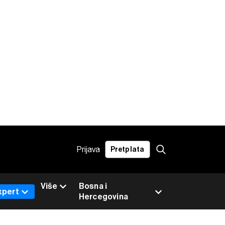
Prijava
Pretplata
Više
Bosna i
xpert
Hercegovina