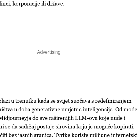
inci, korporacije ili države.
olazi u trenutku kada se svijet suočava s redefiniranjem
ništva u doba generativne umjetne inteligencije. Od mode
idjourneyja do sve raširenijih LLM-ova koje nude i
ini se da sadržaj postaje sirovina koju je moguće kopirati,
čiti bez jasnih granica. Tvrtke koriste milijune internetsk