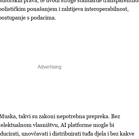
 autorskih prava, te uvodi stroge standarde transparentnos
lističkim ponašanjem i zahtijeva interoperabilnost,
 postupanje s podacima.
 Muska, takvi su zakoni nepotrebna prepreka. Bez
elektualnom vlasništvu, AI platforme mogle bi
cirati, unovčavati i distribuirati tuđa djela i bez kakve