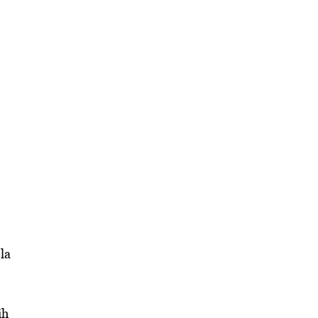
la
ih