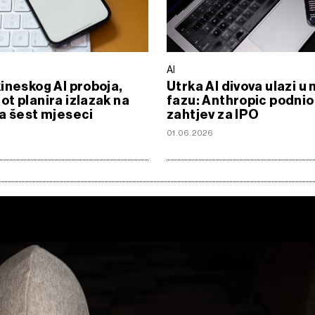
AI
ineskog AI proboja,
Utrka AI divova ulazi u 
t planira izlazak na
fazu: Anthropic podnio
a šest mjeseci
zahtjev za IPO
01.06.2026