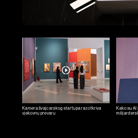
Kamera švajcarskog startupa razotkriva
Kako su AI 
vjekovnu prevaru
milijarders