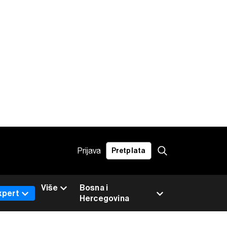
Prijava
Pretplata
Više
Bosna i
xpert
Hercegovina