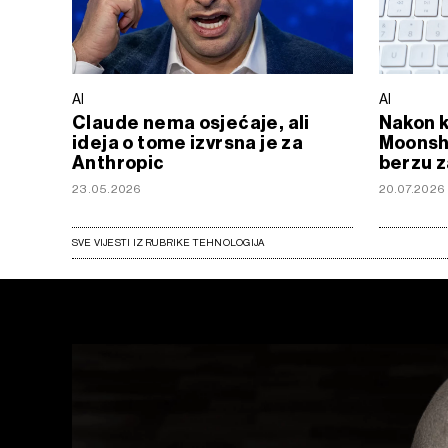
AI
AI
Claude nema osjećaje, ali
Nakon k
ideja o tome izvrsna je za
Moonsho
Anthropic
berzu z
23.05.2026
20.07.2026
SVE VIJESTI IZ RUBRIKE TEHNOLOGIJA