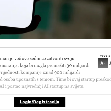
TEXT S
an je već ove sedmice zatvoriti svoju
-
ansiranja, koja bi mogla premašiti 30 milijardi
vrijednosti kompanije iznad 900 milijardi
od osoba upoznatih s temom. Time bi ovaj startup preskoč
 i postao najvredniji AI startup na svijetu.
Login/Registracija