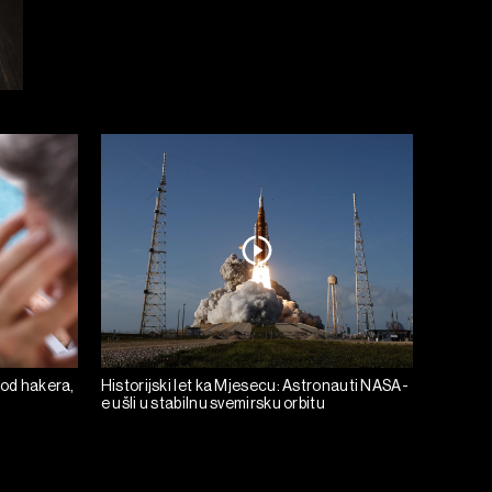
 od hakera,
Historijski let ka Mjesecu: Astronauti NASA-
e ušli u stabilnu svemirsku orbitu