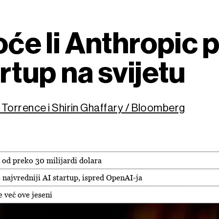
Hoće li Anthropic 
artup na svijetu
orrence i Shirin Ghaffary / Bloomberg
 od preko 30 milijardi dolara
 najvredniji AI startup, ispred OpenAI-ja
e već ove jeseni