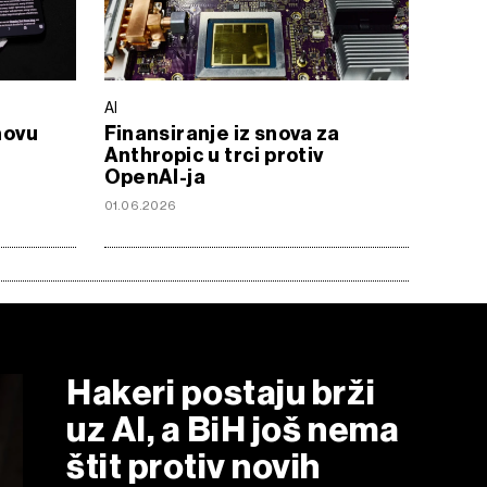
AI
novu
Finansiranje iz snova za
Anthropic u trci protiv
OpenAI-ja
01.06.2026
Hakeri postaju brži
uz AI, a BiH još nema
štit protiv novih