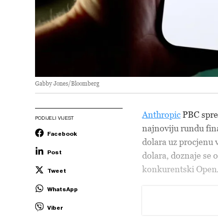
Gabby Jones/Bloomberg
Anthropic
PBC sprem
PODIJELI VIJEST
najnoviju rundu fin
Facebook
dolara uz procjenu 
Post
dolara, doznaje se 
konkurentski OpenAI
Tweet
WhatsApp
Viber