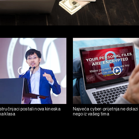
stručnjaci postali nova kineska
Najveća cyber-prijetnja ne dolazi
ka klasa
nego iz vašeg tima