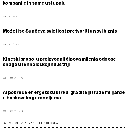
kompanije ih same ustupaju
prije 1 sat
Može li se Sunčeva svjetlost pretvoriti u novi biznis
prije 14 sati
Kineski proboj u proizvodnji čipova mijenja odnose
snaga u tehnološkoj industriji
09.08.2026
AI pokreće energetsku utrku, graditelji traže milijarde
u bankovnim garancijama
09.08.2026
SVE VIJESTI IZ RUBRIKE TEHNOLOGIJA