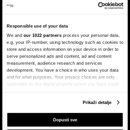
Hakeri postaju brži uz AI, a BiH još
Responsible use of your data
nema štit protiv novih cyber napada
We and
our 1022 partners
process your personal data,
BiH ulazi u novu fazu cyber prijetnji, ali odbrana i dalje nije
e.g. your IP-number, using technology such as cookies to
dovoljno povezana.
store and access information on your device in order to
serve personalized ads and content, ad and content
measurement, audience research and services
development. You have a choice in who uses your data
and for what purposes. Your privacy choices are only
applicable on this digital property where you have made
your choices. You can change or withdraw your consent
any time from the Cookie Declaration or by clicking on
Prikaži detalje
the Privacy trigger icon.
Kamera švajcarskog startupa
Kako su AI stručnjaci postali
razotkriva vjekovnu prevaru
nova kineska milijarderska klasa
If you allow, we would also like to:
Dopusti sve
Collect information about your geographical