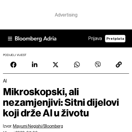
Prijava
Pretplata
PODIJELI VIJEST
AI
Mikroskopski, ali
nezamjenjivi: Sitni dijelovi
koji drže AI u životu
Izvor:
Mayumi Negishi/Bloomberg