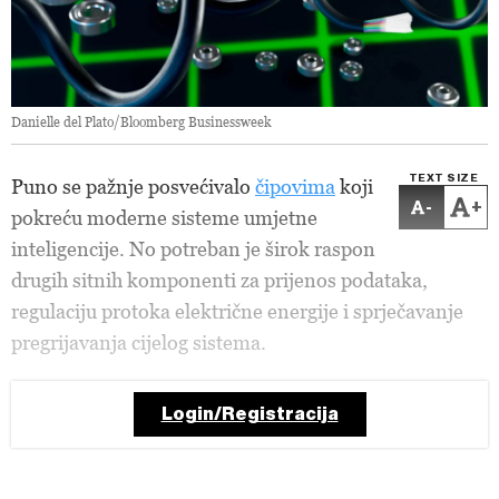
Danielle del Plato/Bloomberg Businessweek
TEXT SIZE
Puno se pažnje posvećivalo
čipovima
koji
-
+
pokreću moderne sisteme umjetne
inteligencije. No potreban je širok raspon
drugih sitnih komponenti za prijenos podataka,
regulaciju protoka električne energije i sprječavanje
pregrijavanja cijelog sistema.
Login/Registracija