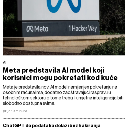
AI
Meta predstavila AI model koji
korisnici mogu pokretati kod kuće
Meta je predstavila novi AI model namijenjen pokretanju na
osobnim računalima, dodatno zaoštravajući raspravu u
tehnološkom sektoru o tome treba li umjetna inteligencija biti
slobodno dostupna svima.
prije 19 minuta
ChatGPT do podataka dolazi bez hakiranja –