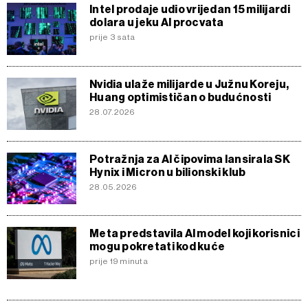
Intel prodaje udio vrijedan 15 milijardi
dolara u jeku AI procvata
prije 3 sata
Nvidia ulaže milijarde u Južnu Koreju,
Huang optimističan o budućnosti
28.07.2026
Potražnja za AI čipovima lansirala SK
Hynix i Micron u bilionski klub
28.05.2026
Meta predstavila AI model koji korisnici
mogu pokretati kod kuće
prije 19 minuta