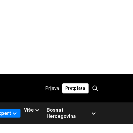
Prijava
Pretplata
Više
Bosna i
xpert
Hercegovina