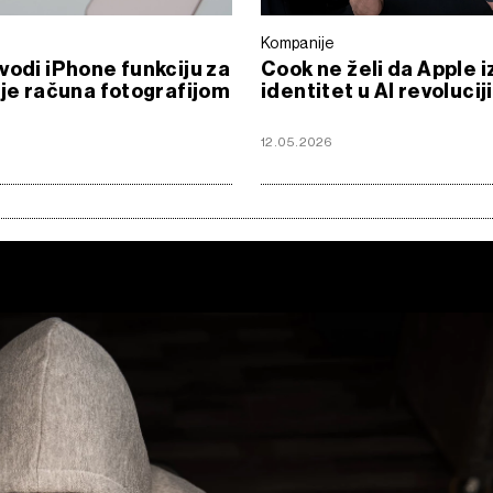
Kompanije
vodi iPhone funkciju za
Cook ne želi da Apple i
nje računa fotografijom
identitet u AI revoluciji
6
12.05.2026