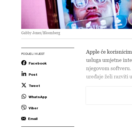
Gabby Jones/Bloomberg
Apple će korisnicim
PODIJELI VIJEST
usluga umjetne intel
Facebook
njegovom softveru.
Post
uređaje želi razvit
Tweet
WhatsApp
Viber
Email