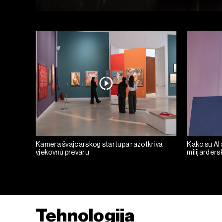
Kamera švajcarskog startupa razotkriva
Kako su AI 
vjekovnu prevaru
milijarders
Tehnologija