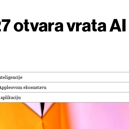
7 otvara vrata AI
teligencije
u Appleovom ekosustavu
 aplikaciju