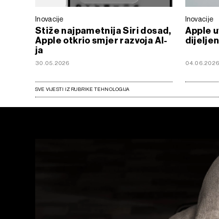
Inovacije
Inovacije
Stiže najpametnija Siri dosad,
Apple u
Apple otkrio smjer razvoja AI-
dijelje
ja
30.05.2026
04.06.202
SVE VIJESTI IZ RUBRIKE TEHNOLOGIJA