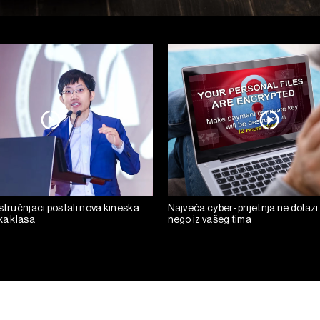
stručnjaci postali nova kineska
Najveća cyber-prijetnja ne dolazi
ka klasa
nego iz vašeg tima