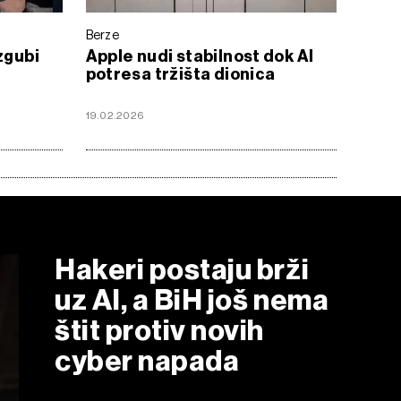
Berze
zgubi
Apple nudi stabilnost dok AI
potresa tržišta dionica
19.02.2026
Hakeri postaju brži
uz AI, a BiH još nema
štit protiv novih
cyber napada