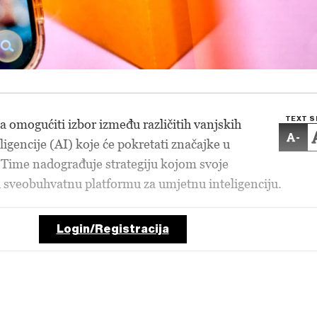
TEXT S
a omogućiti izbor između različitih vanjskih
-
igencije (AI) koje će pokretati značajke u
 Time nadograđuje strategiju kojom svoje
i u sveobuhvatnu platformu za umjetnu inteligenciju.
Login/Registracija