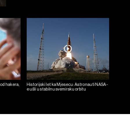
 od hakera,
Historijski let ka Mjesecu: Astronauti NASA-
e ušli u stabilnu svemirsku orbitu