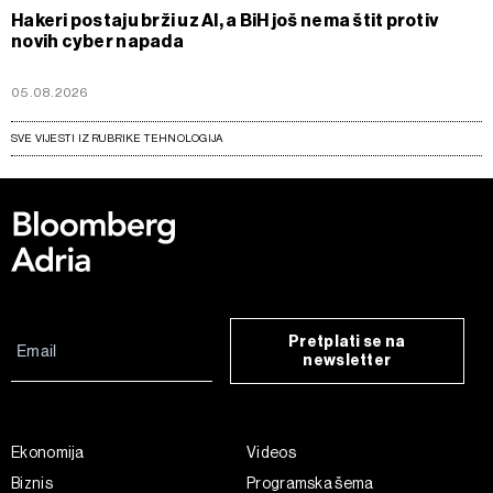
Hakeri postaju brži uz AI, a BiH još nema štit protiv
novih cyber napada
05.08.2026
SVE VIJESTI IZ RUBRIKE TEHNOLOGIJA
Pretplati se na
newsletter
Ekonomija
Videos
Biznis
Programska šema