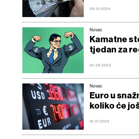
09.01.2024
Novac
Kamatne sto
tjedan za r
20.08.2023
Novac
Euro u snaž
koliko će još
19.07.2023