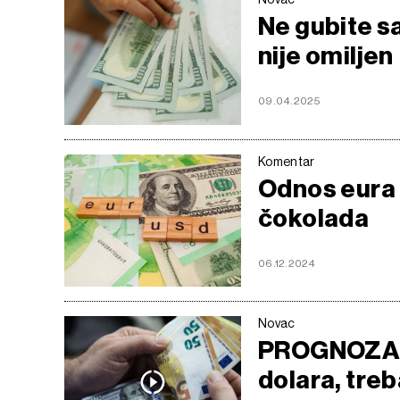
Ne gubite s
nije omiljen
09.04.2025
Komentar
Odnos eura i
čokolada
06.12.2024
Novac
PROGNOZA Ak
dolara, tre