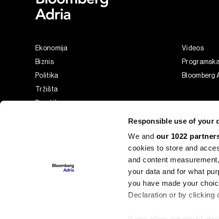
Ekonomija
Videos
Biznis
Programsk
Politika
Bloomberg A
Tržišta
Prestiž
Tehnologija
Responsible use of your 
Green
We and
our 1022 partner
Sport
cookies to store and acces
Businessweek Adria
and content measurement,
Analiza
your data and for what pur
you have made your choice
Adria Insight
Declaration or by clicking 
If you allow, we would also 