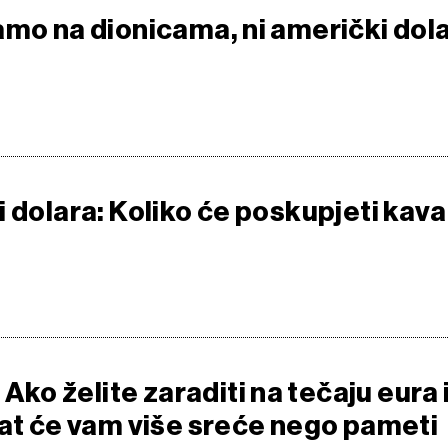
amo na dionicama, ni američki dol
 dolara: Koliko će poskupjeti kava 
o želite zaraditi na tečaju eura 
bat će vam više sreće nego pameti