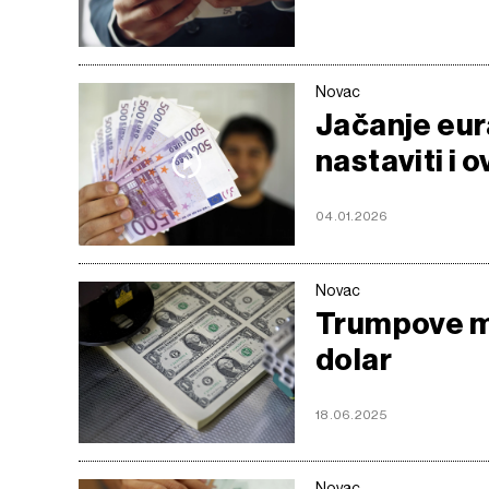
Novac
Jačanje eura
nastaviti i 
04.01.2026
Novac
Trumpove mj
dolar
18.06.2025
Novac