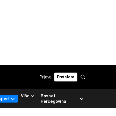
Prijava
Pretplata
Više
Bosna i
xpert
Hercegovina