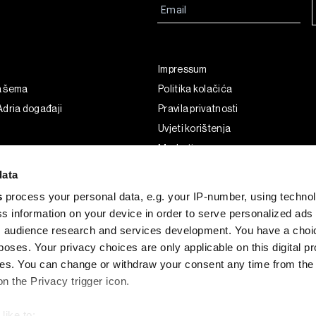
Impressum
a šema
Politika kolačića
dria događaji
Pravila privatnosti
Uvjeti korištenja
Marketing
Korištenje umjetne inteligencije
data
s
process your personal data, e.g. your IP-number, using techno
s information on your device in order to serve personalized ads
 audience research and services development. You have a choi
poses. Your privacy choices are only applicable on this digital p
s. You can change or withdraw your consent any time from the
on the Privacy trigger icon.
like to: