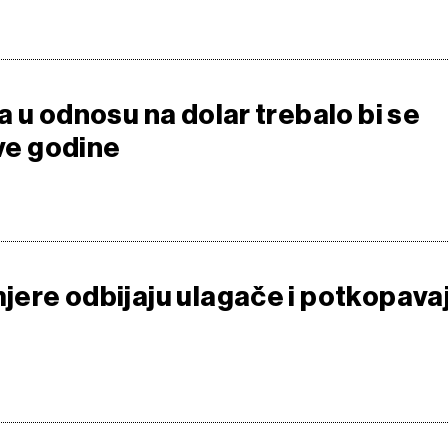
 u odnosu na dolar trebalo bi se
ove godine
ere odbijaju ulagače i potkopava