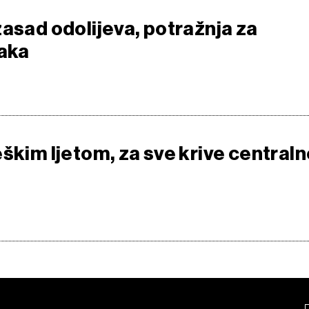
zasad odolijeva, potražnja za
jaka
škim ljetom, za sve krive central