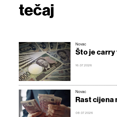
tečaj
Novac
Što je carry 
16.07.2026
Novac
Rast cijena
08.07.2026