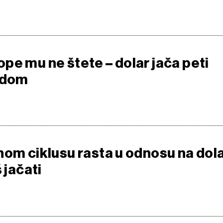
pe mu ne štete – dolar jača peti
edom
nom ciklusu rasta u odnosu na dola
 jačati