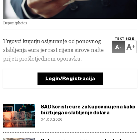
Depositphotos
TEXT SIZE
Trgovci kupuju osiguranje od ponovnog
-
+
slabljenja eura jer rast cijena sirove nafte
prijeti prošlotjednom oporavku.
Login/Registracija
SAD koristi eure za kupovinu jena kako
bi izbjegao slabljenje dolara
04.08.2026