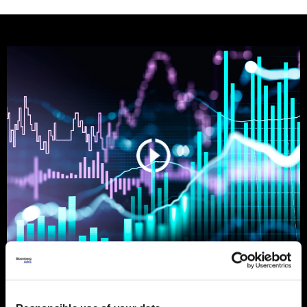
Ljeto na burzama: Psihologija
ulagača kao najveći neprijatelj