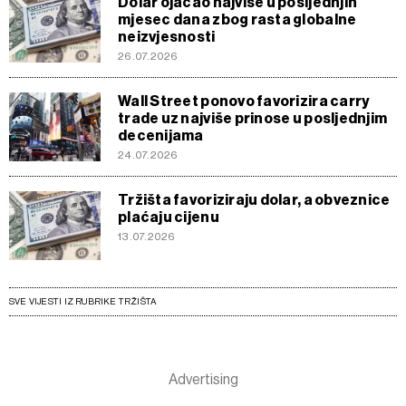
Dolar ojačao najviše u posljednjih
mjesec dana zbog rasta globalne
neizvjesnosti
26.07.2026
Wall Street ponovo favorizira carry
trade uz najviše prinose u posljednjim
decenijama
24.07.2026
Tržišta favoriziraju dolar, a obveznice
plaćaju cijenu
13.07.2026
SVE VIJESTI IZ RUBRIKE TRŽIŠTA