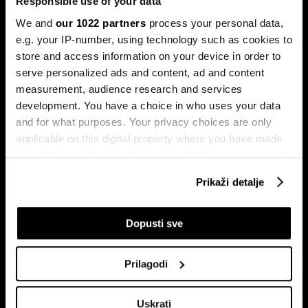
Responsible use of your data
Povijesni podaci pokazuju da su lipanj i srpanj mjeseci s
We and
our 1022 partners
process your personal data,
najmanjom volatilnošću na burzama.
e.g. your IP-number, using technology such as cookies to
store and access information on your device in order to
serve personalized ads and content, ad and content
measurement, audience research and services
development. You have a choice in who uses your data
and for what purposes. Your privacy choices are only
applicable on this digital property where you have made
your choices. You can change or withdraw your consent
Sezona rezultata u fokusu:
Globalne berze tresu rizici,
any time from the Cookie Declaration or by clicking on
Končar predvodi regiju
regionalni prvaci nižu rekorde
Prikaži detalje
the Privacy trigger icon.
If you allow, we would also like to:
Dopusti sve
Collect information about your geographical
location which can be accurate to within several
Prilagodi
meters
Identify your device by actively scanning it for
Uskrati
specific characteristics (fingerprinting)