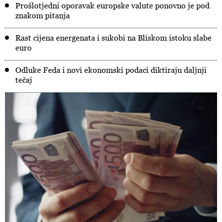
Prošlotjedni oporavak europske valute ponovno je pod
znakom pitanja
Rast cijena energenata i sukobi na Bliskom istoku slabe
euro
Odluke Feda i novi ekonomski podaci diktiraju daljnji
tečaj