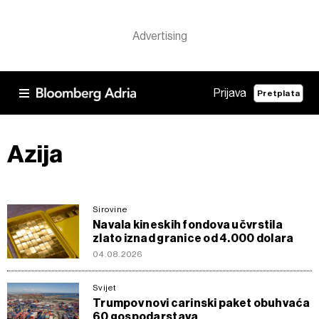
Prijava
Pretplata
Azija
Sirovine
Navala kineskih fondova učvrstila
zlato iznad granice od 4.000 dolara
04.08.2026
Svijet
Trumpov novi carinski paket obuhvaća
60 gospodarstava