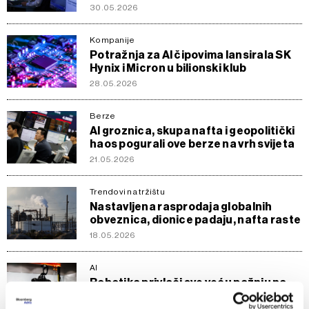
30.05.2026
Kompanije
Potražnja za AI čipovima lansirala SK
Hynix i Micron u bilionski klub
28.05.2026
Berze
AI groznica, skupa nafta i geopolitički
haos pogurali ove berze na vrh svijeta
21.05.2026
Trendovi na tržištu
Nastavljena rasprodaja globalnih
obveznica, dionice padaju, nafta raste
18.05.2026
AI
Robotika privlači sve veću pažnju na
azijskim tržištima dionica