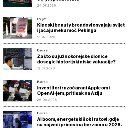
24.07.2026
Svijet
Kineski beauty brendovi osvajaju svijet
i jačaju meku moć Pekinga
18.07.2026
Berze
Zašto su južnokorejske dionice
dosegle historijski niske valuacije?
12.07.2026
Berze
Investitori razočarani Appleom i
OpenAI-jem, pritisak na Aziju
26.06.2026
Berze
AI boom, energetski šok i ratovi: gdje
su najveći prinosi na berzama u 2026.