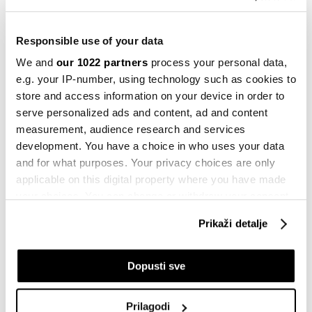
15.05.2026
Svijet
Responsible use of your data
Zašto tržišta u razvoju ne reaguju na
loše vijesti iz Irana
We and
our 1022 partners
process your personal data,
e.g. your IP-number, using technology such as cookies to
22.04.2026
store and access information on your device in order to
Svijet
serve personalized ads and content, ad and content
Jen, obveznice i 'carry trade': šta
measurement, audience research and services
donose istorijski izbori u Japanu?
development. You have a choice in who uses your data
11.02.2026
and for what purposes. Your privacy choices are only
applicable on this digital property where you have made
Berze
your choices. You can change or withdraw your consent
Tehnološke dionice obaraju rekorde
any time from the Cookie Declaration or by clicking on
10.02.2026
Prikaži detalje
the Privacy trigger icon.
If you allow, we would also like to:
Trendovi na tržištu
Dopusti sve
Azijske tehnološke dionice predvode
Collect information about your geographical
rast 2026.
location which can be accurate to within several
Prilagodi
11.01.2026