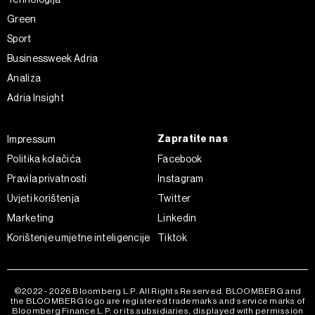
Green
Sport
Businessweek Adria
Analiza
Adria Insight
Zapratite nas
Impressum
Politika kolačića
Facebook
Pravila privatnosti
Instagram
Uvjeti korištenja
Twitter
Marketing
Linkedin
Korištenje umjetne inteligencije
Tiktok
©2022 - 2026 Bloomberg L.P. All Rights Reserved. BLOOMBERG and
the BLOOMBERG logo are registered trademarks and service marks of
Bloomberg Finance L.P. or its subsidiaries, displayed with permission