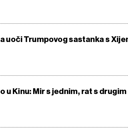
na uoči Trumpovog sastanka s Xije
 u Kinu: Mir s jednim, rat s drugim