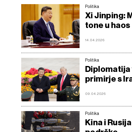
Politika
Xi Jinping:
tone u haos
14.04.2026
Politika
Diplomatija v
primirje s I
09.04.2026
Politika
Kina i Rusij