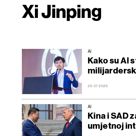
Xi Jinping
AI
Kako su AI s
milijarders
29.07.2026
AI
Kina i SAD z
umjetnoj int