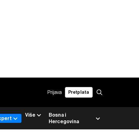
Prijava
Pretplata
Više
Bosna i
xpert
Hercegovina