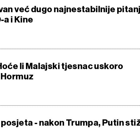
van već dugo najnestabilnije pitan
a i Kine
Hoće li Malajski tjesnac uskoro
i Hormuz
 posjeta - nakon Trumpa, Putin sti