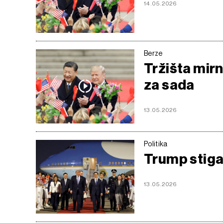
14.05.2026
Berze
Tržišta mir
za sada
13.05.2026
Politika
Trump stigao
13.05.2026