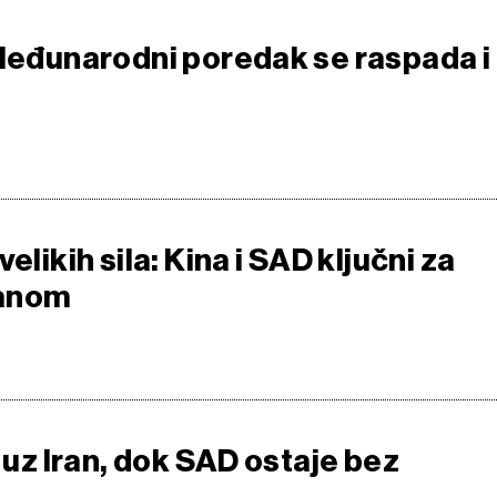
 Međunarodni poredak se raspada i
elikih sila: Kina i SAD ključni za
ranom
a uz Iran, dok SAD ostaje bez