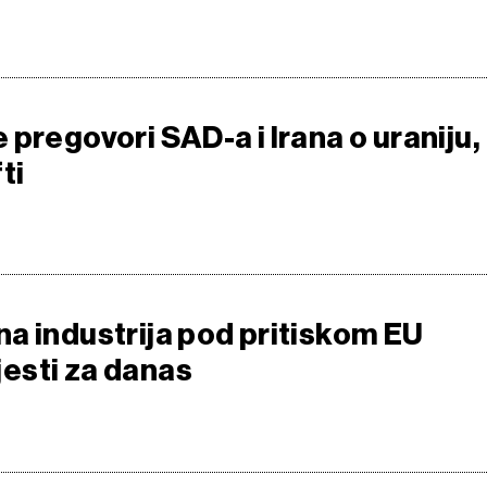
pregovori SAD-a i Irana o uraniju,
ti
a industrija pod pritiskom EU
ijesti za danas