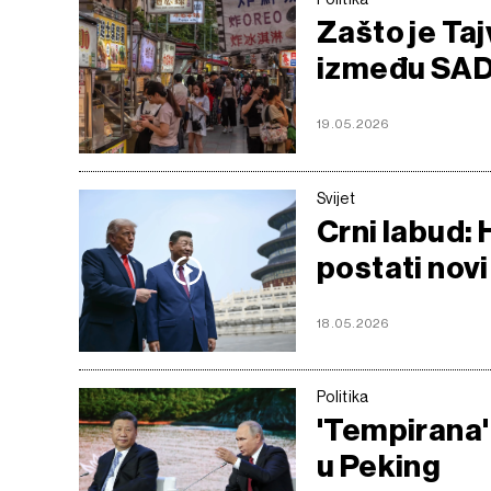
Zašto je Taj
između SAD-
19.05.2026
Svijet
Crni labud: 
postati nov
18.05.2026
Politika
'Tempirana'
u Peking