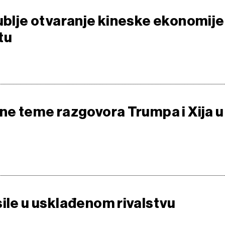
dublje otvaranje kineske ekonomije
tu
čne teme razgovora Trumpa i Xija u
sile u usklađenom rivalstvu