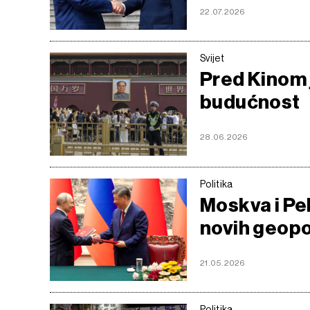
22.07.2026
Svijet
Pred Kinom 
budućnost
28.06.2026
Politika
Moskva i Pe
novih geopo
21.05.2026
Politika