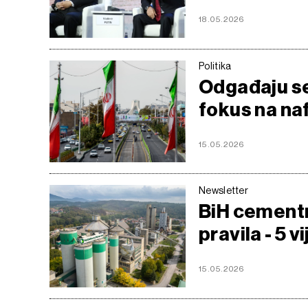
18.05.2026
Politika
Odgađaju se 
fokus na naf
15.05.2026
Newsletter
BiH cementn
pravila - 5 v
15.05.2026