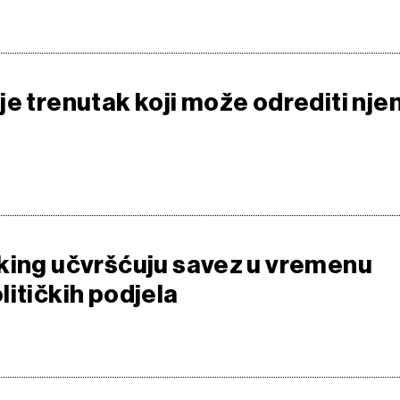
je trenutak koji može odrediti nje
king učvršćuju savez u vremenu
litičkih podjela