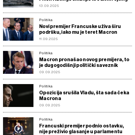
13.09.2025
Politika
Novi premijer Francuske uživa širu
podršku, iako mu je teret Macron
11.09.2025
Politika
Macron pronašao novog premijera, to
je dugogodišnji politički saveznik
09.09.2025
Politika
Opozicija srušila Vladu, šta sada čeka
Macrona
09.09.2025
Politika
Francuski premijer podnio ostavku,
nije preživio glasanje u parlamentu