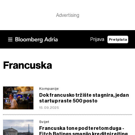
Prijava
Pretplata
Francuska
Kompanije
Dok francusko tržište stagnira, jedan
startup raste 500 posto
15.09.2025
Svijet
Francuska tone pod teretom duga -
Fitch Ratings smanjio kreditni rejting