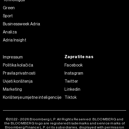
Green
Sport
Businessweek Adria
Analiza
Adria Insight
Zapratite nas
Impressum
Politika kolačića
Facebook
Pravila privatnosti
Instagram
Uvjeti korištenja
Twitter
Marketing
Linkedin
Korištenje umjetne inteligencije
Tiktok
©2022 - 2026 Bloomberg L.P. All Rights Reserved. BLOOMBERG and
the BLOOMBERG logo are registered trademarks and service marks of
Bloomberg Finance L.P. or its subsidiaries, displayed with permission