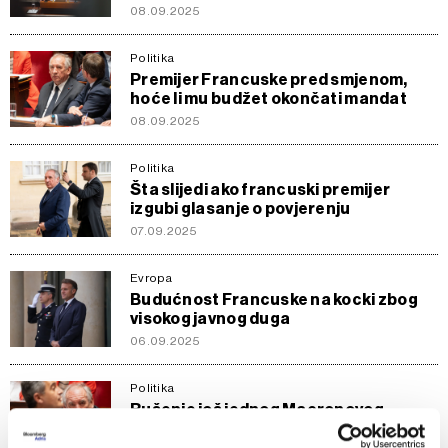
08.09.2025
Politika
Premijer Francuske pred smjenom,
hoće li mu budžet okončati mandat
08.09.2025
Politika
Šta slijedi ako francuski premijer
izgubi glasanje o povjerenju
07.09.2025
Evropa
Budućnost Francuske na kocki zbog
visokog javnog duga
06.09.2025
Politika
Rušenje još jednog Macronovog
premijera