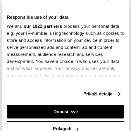
29.08.2025
Politika
Responsible use of your data
Hoće li pasti vlada u Francuskoj
We and
our 1022 partners
process your personal data,
26.08.2025
e.g. your IP-number, using technology such as cookies to
store and access information on your device in order to
Komentar
serve personalized ads and content, ad and content
Zarada dobra, a bogatstvo nedostižno
measurement, audience research and services
- upoznajte Parižanina Nikolasa
development. You have a choice in who uses your data
18.08.2025
and for what purposes. Your privacy choices are only
applicable on this digital property where you have made
Inspiracija
your choices. You can change or withdraw your consent
Mali užitak u pariškom supermarketu -
any time from the Cookie Declaration or by clicking on
okusi čipsa, peciva, deserti i šunke
Prikaži detalje
the Privacy trigger icon.
27.07.2025
If you allow, we would also like to:
Evropa
Dopusti sve
Francuska strahuje od grčkog
Collect information about your geographical
scenarija
location which can be accurate to within several
Prilagodi
22.07.2025