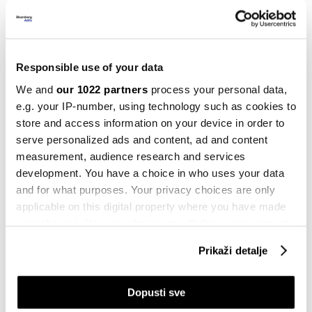
Politika
S&P neočekivano snizio kreditni
rejting Francuske
18.10.2025
Responsible use of your data
Evropa
We and
our 1022 partners
process your personal data,
Treće sniženje kreditnog rejtinga
e.g. your IP-number, using technology such as cookies to
upozorenje Francuskoj da se uozbilji
store and access information on your device in order to
18.10.2025
serve personalized ads and content, ad and content
measurement, audience research and services
Politika
development. You have a choice in who uses your data
Zašto je makronizam definitivno
and for what purposes. Your privacy choices are only
propao
applicable on this digital property where you have made
13.10.2025
your choices. You can change or withdraw your consent
any time from the Cookie Declaration or by clicking on
Politika
Prikaži detalje
Druga šansa: Macron ponovno
the Privacy trigger icon.
imenovao Lecornua za premijera
11.10.2025
If you allow, we would also like to:
Dopusti sve
Collect information about your geographical