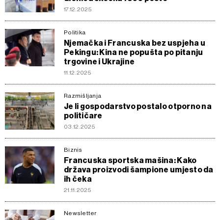
17.12.2025
Politika
Njemačka i Francuska bez uspjeha u
Pekingu: Kina ne popušta po pitanju
trgovine i Ukrajine
11.12.2025
Razmišljanja
Je li gospodarstvo postalo otporno na
političare
03.12.2025
Biznis
Francuska sportska mašina: Kako
država proizvodi šampione umjesto da
ih čeka
21.11.2025
Newsletter