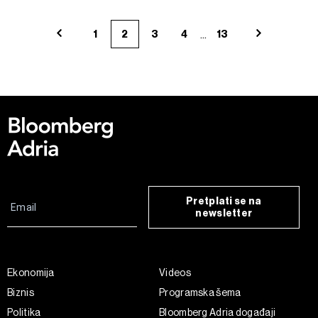
...
1
2
3
4
13
Pretplati se na
newsletter
Ekonomija
Videos
Biznis
Programska šema
Politika
Bloomberg Adria događaji