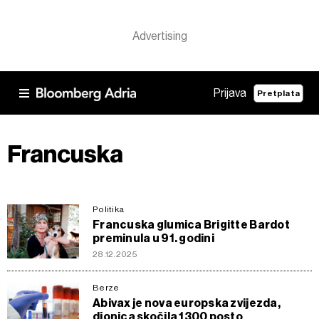
Prijava
Pretplata
Francuska
Politika
Francuska glumica Brigitte Bardot
preminula u 91. godini
28.12.2025
Berze
Abivax je nova europska zvijezda,
dionica skočila 1300 posto