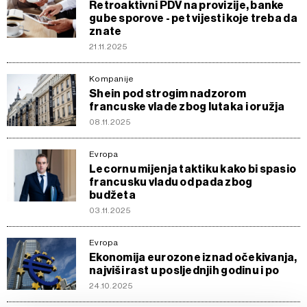
Retroaktivni PDV na provizije, banke
gube sporove - pet vijesti koje treba da
znate
21.11.2025
Kompanije
Shein pod strogim nadzorom
francuske vlade zbog lutaka i oružja
08.11.2025
Evropa
Lecornu mijenja taktiku kako bi spasio
francusku vladu od pada zbog
budžeta
03.11.2025
Evropa
Ekonomija eurozone iznad očekivanja,
najviši rast u posljednjih godinu i po
24.10.2025