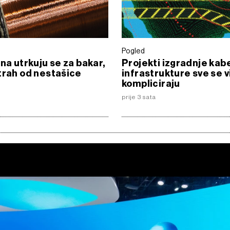
Pogled
ina utrkuju se za bakar,
Projekti izgradnje kab
trah od nestašice
infrastrukture sve se v
kompliciraju
prije 3 sata