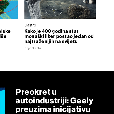
Gastro
elske
Kako je 400 godina star
iše
monaški liker postao jedan od
najtraženijih na svijetu
prije 3 sata
Preokret u
autoindustriji: Geely
preuzima inicijativu