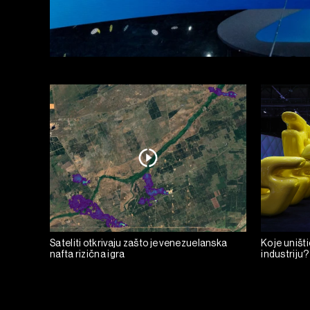
Sateliti otkrivaju zašto je venezuelanska
Ko je uniš
nafta rizična igra
industriju?