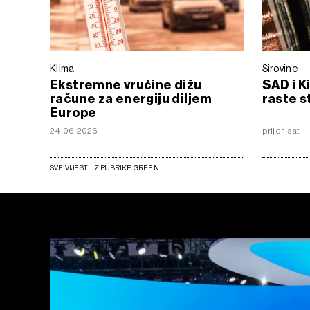
Klima
Sirovine
Ekstremne vrućine dižu
SAD i K
račune za energiju diljem
raste s
Europe
24.06.2026
prije 1 sat
SVE VIJESTI IZ RUBRIKE GREEN