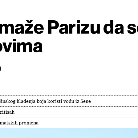
aže Parizu da se
ovima
g
jinskog hlađenja koja koristi vodu iz Sene
ritisak
limatskih promena