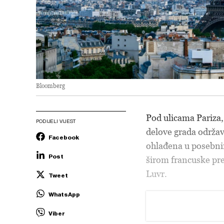
Bloomberg
Pod ulicama Pariza,
PODIJELI VIJEST
delove grada održav
Facebook
ohlađena u posebnim
Post
širom francuske pres
Luvr.
Tweet
WhatsApp
Viber