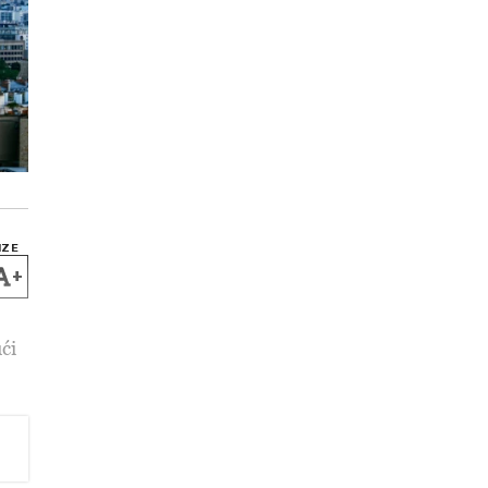
IZE
+
ći