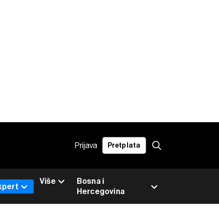
Prijava
Pretplata
Više
Bosna i
xpert
Hercegovina