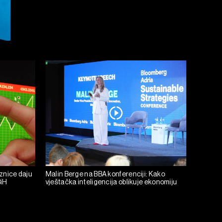
eznice daju
Malin Berge na BBA konferenciji: Kako
BiH
vještačka inteligencija oblikuje ekonomiju