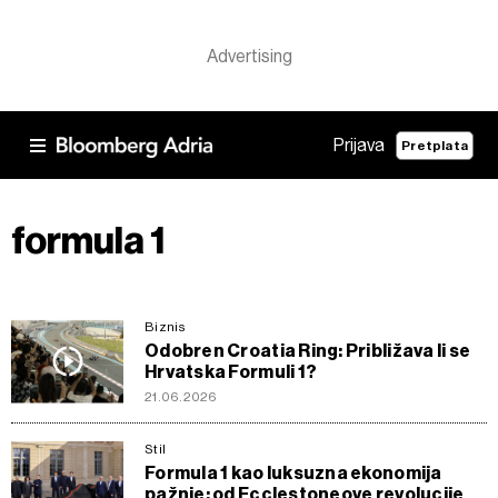
Prijava
Pretplata
formula 1
Biznis
Odobren Croatia Ring: Približava li se
Hrvatska Formuli 1?
21.06.2026
Stil
Formula 1 kao luksuzna ekonomija
pažnje: od Ecclestoneove revolucije