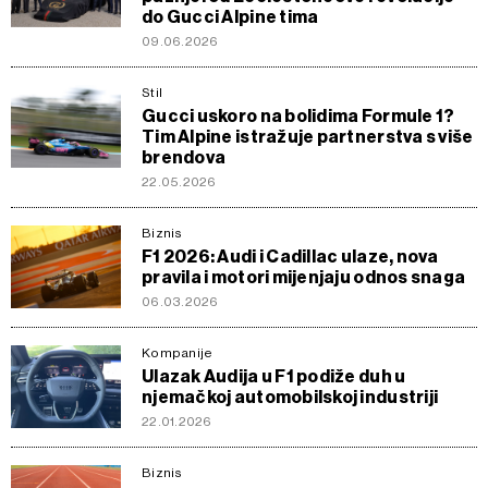
do Gucci Alpine tima
09.06.2026
Stil
Gucci uskoro na bolidima Formule 1?
Tim Alpine istražuje partnerstva s više
brendova
22.05.2026
Biznis
F1 2026: Audi i Cadillac ulaze, nova
pravila i motori mijenjaju odnos snaga
06.03.2026
Kompanije
Ulazak Audija u F1 podiže duh u
njemačkoj automobilskoj industriji
22.01.2026
Biznis