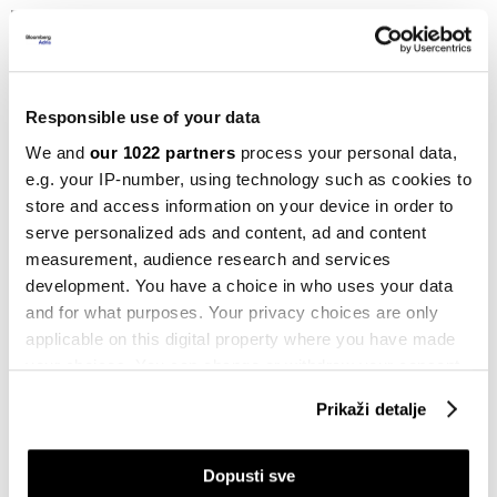
Biznis
F1 treba priču, ne samo trku: Kako
vratiti publiku
08.06.2025
Responsible use of your data
Kontekst
We and
our 1022 partners
process your personal data,
Cilj duge i skupe utrke povratak je
e.g. your IP-number, using technology such as cookies to
Formule 1 u Afriku
store and access information on your device in order to
06.06.2025
serve personalized ads and content, ad and content
measurement, audience research and services
Auto
Šta se nudi na aukciji Formule 1 u
development. You have a choice in who uses your data
Monaku
and for what purposes. Your privacy choices are only
25.05.2025
applicable on this digital property where you have made
your choices. You can change or withdraw your consent
Newsletter
any time from the Cookie Declaration or by clicking on
BiH sve traženija destinacija
Prikaži detalje
the Privacy trigger icon.
zdravstvenog turizma - pet vijesti koje
treba da znate
If you allow, we would also like to:
Dopusti sve
30.04.2025