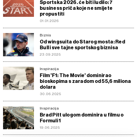
Sportska 2026. će biti ludilo: 7
business priča koje ne smijete
propustiti
01.01.2026
Biznis
Od wingsuita do Starog mosta: Red
Bull i sve tajne sportskog biznisa
23.09.2025
Inspiracija
Film 'F1: The Movie' dominirao
bioskopima s zaradom od 55,6 miliona
dolara
30.06.2025
Inspiracija
Brad Pitt ulogom dominira u filmu o
Formuli 1
19.06.2025