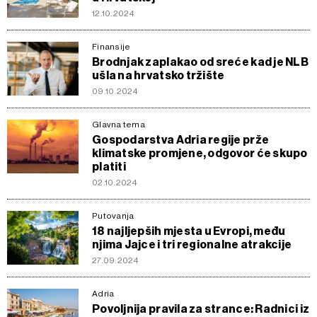
12.10.2024
Finansije
Brodnjak zaplakao od sreće kad je NLB
ušla na hrvatsko tržište
09.10.2024
Glavna tema
Gospodarstva Adria regije prže
klimatske promjene, odgovor će skupo
platiti
02.10.2024
Putovanja
18 najljepših mjesta u Evropi, među
njima Jajce i tri regionalne atrakcije
27.09.2024
Adria
Povoljnija pravila za strance: Radnici iz