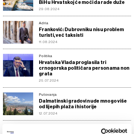
BiH u Hrvatskoj će moći da rade duže
29.08.2024
Adria
Franković: Dubrovniku nisu problem
turisti, već taksisti
11.08.2024
Politika
Hrvatska Vlada proglasila tri
crnogorska političara personama non
grata
25.07.2024
Putovanja
Dalmatinski gradovi nude mnogo više
od lijepih plaža i historije
12.07.2024
BiH
Najviše stranih radnika u Hrvatskoj je iz