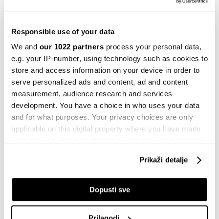
BiH
01.07.2024
Responsible use of your data
Politika
We and
our 1022 partners
process your personal data,
Nuklearno odlagalište na Trgovskoj
e.g. your IP-number, using technology such as cookies to
Gori ugrožava 250.000 ljudi
store and access information on your device in order to
26.06.2024
serve personalized ads and content, ad and content
measurement, audience research and services
Politika
development. You have a choice in who uses your data
S TAG uređajem Autocesta FBiH
uskoro i kroz Hrvatsku
and for what purposes. Your privacy choices are only
26.06.2024
applicable on this digital property where you have made
your choices. You can change or withdraw your consent
Politika
any time from the Cookie Declaration or by clicking on
Prikaži detalje
Slovenija produžava kontrole na
the Privacy trigger icon.
granici s Hrvatskom
23.05.2024
If you allow, we would also like to:
Dopusti sve
Collect information about your geographical
BiH
location which can be accurate to within several
Konobari i kuhari iz BiH spremaju se za
Prilagodi