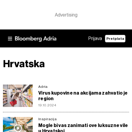
Prijava
Pretplata
Hrvatska
Adria
Virus kupovine na akcijama zahvatio je
region
19.10.2024
Inspiracija
Mogle bi vas zanimati ove luksuzne vile
u Hrvatskoj