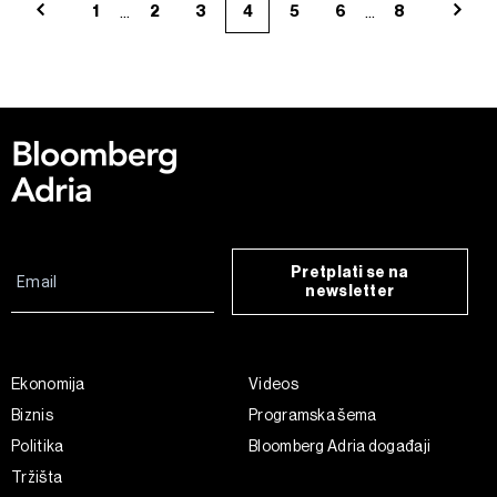
...
...
1
2
3
4
5
6
8
Pretplati se na
newsletter
Ekonomija
Videos
Biznis
Programska šema
Politika
Bloomberg Adria događaji
Tržišta