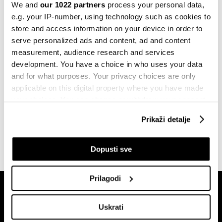
Vrijednost SpaceX procijenjena na 137
We and
our 1022 partners
process your personal data,
milijardi dolara
e.g. your IP-number, using technology such as cookies to
03.01.2023
store and access information on your device in order to
serve personalized ads and content, ad and content
Kompanije
measurement, audience research and services
Nikeova dobit iznad procjena
development. You have a choice in who uses your data
analitičara
and for what purposes. Your privacy choices are only
25.12.2022
applicable on this digital property where you have made
your choices. You can change or withdraw your consent
Finansije
any time from the Cookie Declaration or by clicking on
Kolanović: Ove godine neće biti
Prikaži detalje
recesije, možemo se izvući iz rupe
the Privacy trigger icon.
19.05.2022
If you allow, we would also like to:
Dopusti sve
Collect information about your geographical
location which can be accurate to within several
Prilagodi
meters
Identify your device by actively scanning it for
Uskrati
specific characteristics (fingerprinting)