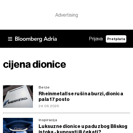
Prijava
Pretplata
cijena dionice
Berze
Rheinmetall se ruši na burzi, dionica
pala 17 posto
24.06.2026
Inspiracija
Luksuzne dionice u padu zbog Bliskog
istoka - kupovati ili čekati?