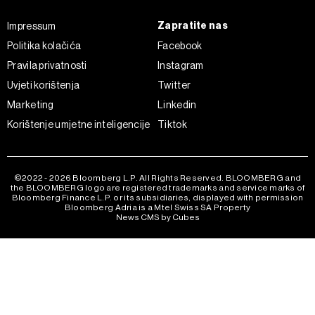
Zapratite nas
Impressum
Politika kolačića
Facebook
Pravila privatnosti
Instagram
Uvjeti korištenja
Twitter
Marketing
Linkedin
Korištenje umjetne inteligencije
Tiktok
©2022 - 2026 Bloomberg L.P. All Rights Reserved. BLOOMBERG and
the BLOOMBERG logo are registered trademarks and service marks of
Bloomberg Finance L.P. or its subsidiaries, displayed with permission
Bloomberg Adria is a Mtel Swiss SA Property
News CMS by Cubes