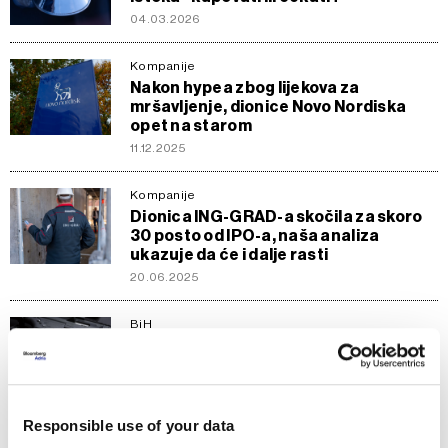
04.03.2026
Kompanije
Nakon hypea zbog lijekova za
mršavljenje, dionice Novo Nordiska
opet na starom
11.12.2025
Kompanije
Dionica ING-GRAD-a skočila za skoro
30 posto od IPO-a, naša analiza
ukazuje da će i dalje rasti
20.06.2025
BiH
Geopolitika gura bh. izvoz namjenske
industrije i dionice kompanija u plus
20.03.2025
Responsible use of your data
Kompanije