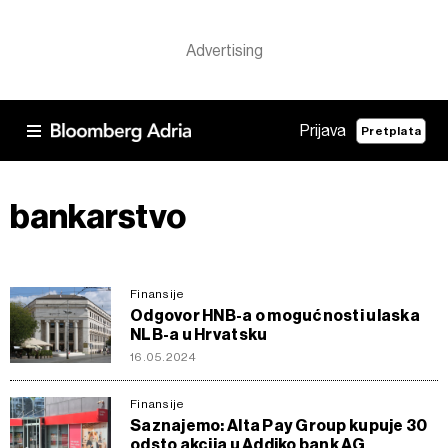
Prijava
Pretplata
bankarstvo
Finansije
Odgovor HNB-a o mogućnosti ulaska
NLB-a u Hrvatsku
16.05.2024
Finansije
Saznajemo: Alta Pay Group kupuje 30
odsto akcija u Addiko bank AG