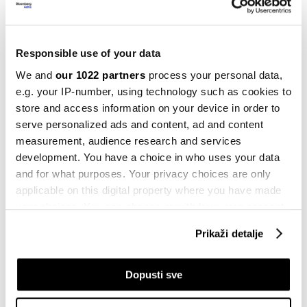
uzletjela visoko, takva će biti i iduće
godine
02.10.2023
Responsible use of your data
Kompanije
We and
our 1022 partners
process your personal data,
Fintech tvrtka IuteCredit se povlači iz
e.g. your IP-number, using technology such as cookies to
BiH
store and access information on your device in order to
12.09.2023
serve personalized ads and content, ad and content
measurement, audience research and services
Finansije
development. You have a choice in who uses your data
Stranicu njemačkog bankarskog
and for what purposes. Your privacy choices are only
regulatora BaFin napali hakeri
applicable on this digital property where you have made
04.09.2023
your choices. You can change or withdraw your consent
any time from the Cookie Declaration or by clicking on
Kompanije
Prikaži detalje
Saudijska nacionalna banka željela
the Privacy trigger icon.
udio od 40 odsto u Credit Suisseu
09.07.2023
If you allow, we would also like to:
Dopusti sve
Collect information about your geographical
Kompanije