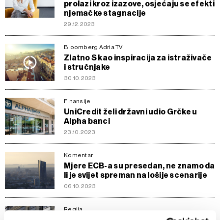
prolazi kroz izazove, osjećaju se efekti
njemačke stagnacije
29.12.2023
Bloomberg Adria TV
Zlatno S kao inspiracija za istraživače
i stručnjake
30.10.2023
Finansije
UniCredit želi državni udio Grčke u
Alpha banci
23.10.2023
Komentar
Mjere ECB-a su presedan, ne znamo da
li je svijet spreman na lošije scenarije
06.10.2023
Regija
Regionalna analiza: Zarada banaka