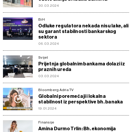
30.03.2024
BiH
Odluke regulatora nekada nisu lake, ali
su garant stabilnosti bankarskog
sektora
06.03.2024
Svijet
Prijetnja globalnim bankama dolazi iz
praznih ureda
03.03.2024
Bloomberg Adria TV
Globalni poremećaji i lokalna
stabilnost iz perspektive bh. banaka
19.01.2024
Finansije
Amina Durmo Trlin: Bh. ekonomija