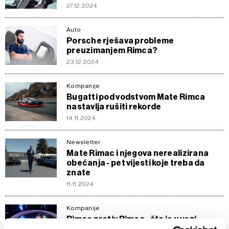
27.12.2024
Auto
Porsche rješava probleme
preuzimanjem Rimca?
23.12.2024
Kompanije
Bugatti pod vodstvom Mate Rimca
nastavlja rušiti rekorde
14.11.2024
Newsletter
Mate Rimac i njegova nerealizirana
obećanja - pet vijesti koje treba da
znate
11.11.2024
Kompanije
Rimac protiv Rimca - što je u vezi
robotaksija obećano, a što