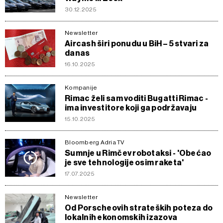
30.12.2025
Newsletter
Aircash širi ponudu u BiH – 5 stvari za
danas
16.10.2025
Kompanije
Rimac želi sam voditi Bugatti Rimac -
ima investitore koji ga podržavaju
15.10.2025
Bloomberg Adria TV
Sumnje u Rimčev robotaksi - 'Obećao
je sve tehnologije osim raketa'
17.07.2025
Newsletter
Od Porscheovih strateških poteza do
lokalnih ekonomskih izazova