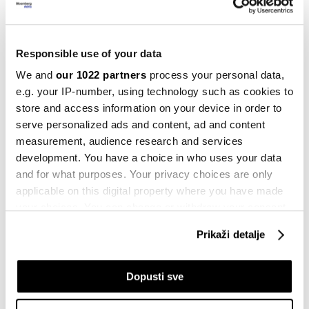
napravljeno?
09.11.2024
Responsible use of your data
Kompanije
Bili smo u novom kampusu Rimca:
We and
our 1022 partners
process your personal data,
Bugattiji i Nevere od 2,3 milijuna eura
e.g. your IP-number, using technology such as cookies to
18.10.2024
store and access information on your device in order to
serve personalized ads and content, ad and content
Inspiracija
measurement, audience research and services
Mate Rimac o novom Bugattiju: Ništa
development. You have a choice in who uses your data
nije previše lijepo, ništa nije preskupo!
and for what purposes. Your privacy choices are only
27.08.2024
applicable on this digital property where you have made
your choices. You can change or withdraw your consent
Kompanije
any time from the Cookie Declaration or by clicking on
Bugatti Rimac na kalifornijskom
Prikaži detalje
Monterey Car Weeku predstavio nove
the Privacy trigger icon.
modele
23.08.2024
If you allow, we would also like to:
Dopusti sve
Collect information about your geographical
Komentar