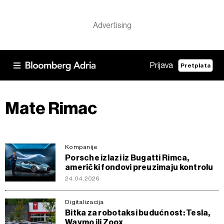
Prijava
Pretplata
Mate Rimac
Kompanije
Porsche izlazi iz Bugatti Rimca,
američki fondovi preuzimaju kontrolu
24.04.2026
Digitalizacija
Bitka za robotaksi budućnost: Tesla,
Waymo ili Zoox