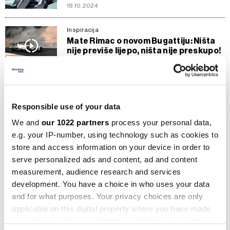
18.10.2024
Inspiracija
Mate Rimac o novom Bugattiju: Ništa
nije previše lijepo, ništa nije preskupo!
27.08.2024
Kompanije
Bugatti Rimac na kalifornijskom
Responsible use of your data
Monterey Car Weeku predstavio nove
modele
We and
our 1022 partners
process your personal data,
23.08.2024
e.g. your IP-number, using technology such as cookies to
store and access information on your device in order to
Kompanije
serve personalized ads and content, ad and content
Rimac predstavio novi Bugatti od 3,8
measurement, audience research and services
mil. eura, rasprodano svih 250
primjeraka
development. You have a choice in who uses your data
21.06.2024
and for what purposes. Your privacy choices are only
applicable on this digital property where you have made
Kompanije
your choices. You can change or withdraw your consent
Prihodi Rimac Grupe pali 20 posto,