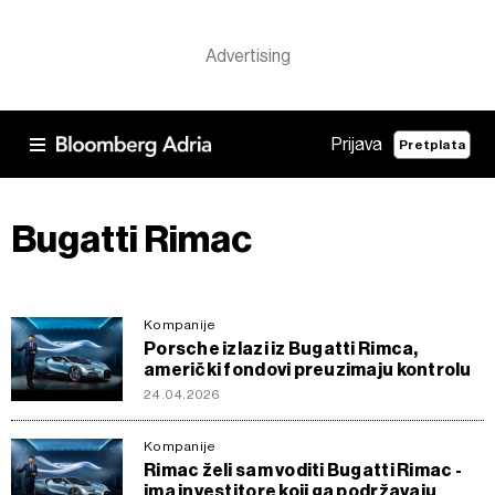
Prijava
Pretplata
Bugatti Rimac
Kompanije
Porsche izlazi iz Bugatti Rimca,
američki fondovi preuzimaju kontrolu
24.04.2026
Kompanije
Rimac želi sam voditi Bugatti Rimac -
ima investitore koji ga podržavaju