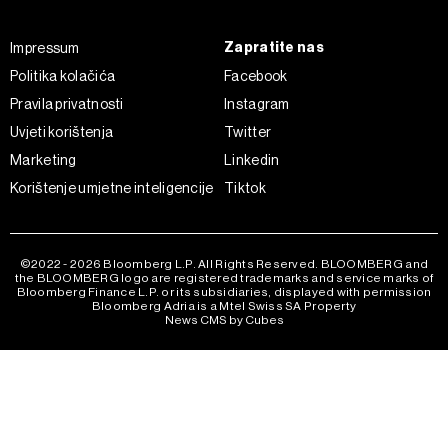
Zapratite nas
Impressum
Politika kolačića
Facebook
Pravila privatnosti
Instagram
Uvjeti korištenja
Twitter
Marketing
Linkedin
Korištenje umjetne inteligencije
Tiktok
©2022 - 2026 Bloomberg L.P. All Rights Reserved. BLOOMBERG and
the BLOOMBERG logo are registered trademarks and service marks of
Bloomberg Finance L.P. or its subsidiaries, displayed with permission
Bloomberg Adria is a Mtel Swiss SA Property
News CMS by Cubes