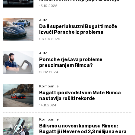
15.10.2025
Auto
Da li superluksuzni Bugatti može
izvući Porsche iz problema
06.04.2025
Auto
Porsche rješava probleme
preuzimanjem Rimca?
23.12.2024
Kompanije
Bugatti pod vodstvom Mate Rimca
nastavlja rušiti rekorde
14.11.2024
Kompanije
Bili smo u novom kampusu Rimca:
Bugattiji i Nevere od 2,3 milijuna eura