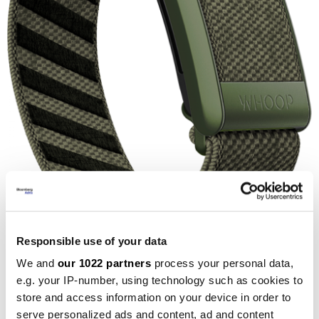
Responsible use of your data
Narukvica Superknit Moss. Foto:Whoop Press
We and
our 1022 partners
process your personal data,
e.g. your IP-number, using technology such as cookies to
Recimo, na primjeru spavanja, Apple Watch nudi
store and access information on your device in order to
osnovno praćenje spavanja, ali je njegovo praćenje
serve personalized ads and content, ad and content