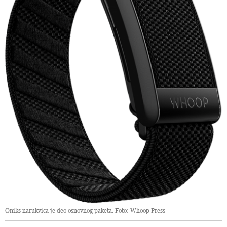
Oniks narukvica je deo osnovnog paketa. Foto: Whoop Press