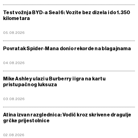
Test vožnja BYD-a Seal 6: Vozite bez dizela i do 1.350
kilometara
05.08.2026
Povratak Spider-Mana donio rekorde na blagajnama
04.08.2026
Mike Ashley ulazi u Burberry i igra na kartu
pristupačnog luksuza
03.08.2026
Atina izvan razglednica: Vodič kroz skrivene dragulje
grčke prijestolnice
02.08.2026