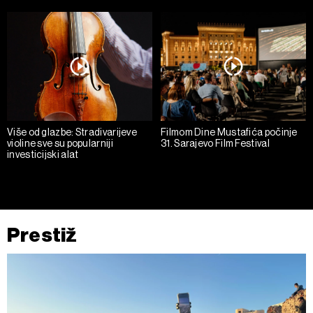
Više od glazbe: Stradivarijeve
Filmom Dine Mustafića počinje
violine sve su popularniji
31. Sarajevo Film Festival
investicijski alat
Prestiž