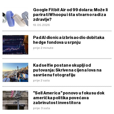
Google Fitbit Air od 99 dolara: Može li
parirati Whoopu i šta stvarno radi za
zdravlje?
19.05.2026
Pad AI dionica izbrisao dio dobitaka
hedge fondova u srpnju
prije 2 minute
Kad selfie postane skuplji od
putovanja: Skrivena cijena lova na
savršenu fotografiju
prije 2 sata
"Sell America" ponovo u fokusu dok
američka politika povećava
zabrinutost investitora
prije 3 sata