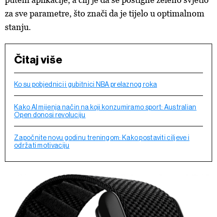
za sve parametre, što znači da je tijelo u optimalnom
stanju.
Čitaj više
Ko su pobjednici i gubitnici NBA prelaznog roka
Kako Al mijenja način na koji konzumiramo sport: Australian
Open donosi revoluciju
Započnite novu godinu treningom: Kako postaviti ciljeve i
održati motivaciju