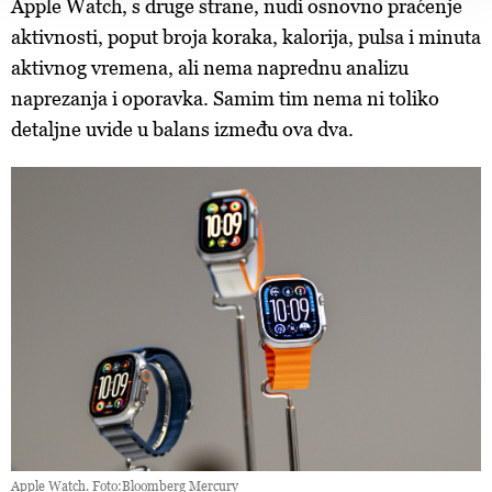
Apple Watch, s druge strane, nudi osnovno praćenje
d.o.o. i
Partneri
. Više o podacima koje obrađujemo kao i
aktivnosti, poput broja koraka, kalorija, pulsa i minuta
o vašim pravima pročitajte u našoj
Politici privatnosti
, a
o kolačićima i drugim sličnim tehnologijama u
Politici
aktivnog vremena, ali nema naprednu analizu
kolačića
. Kolačiće u bilo kojem trenutku možete ponovno
naprezanja i oporavka. Samim tim nema ni toliko
ažurirati klikom na „Prikaži detalje“. Privolu možete u bilo
detaljne uvide u balans između ova dva.
kojem trenutku povući bez negativnih posljedica.
Apple Watch. Foto:Bloomberg Mercury