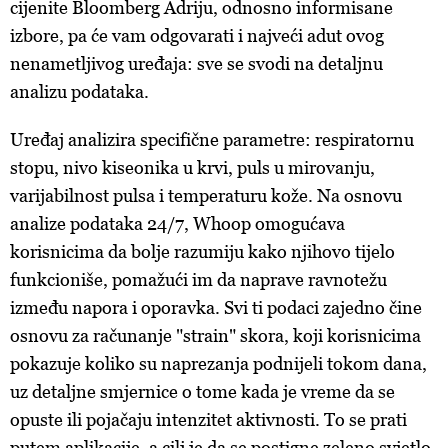
cijenite Bloomberg Adriju, odnosno informisane
izbore, pa će vam odgovarati i najveći adut ovog
nenametljivog uređaja: sve se svodi na detaljnu
analizu podataka.
Uređaj analizira specifične parametre: respiratornu
stopu, nivo kiseonika u krvi, puls u mirovanju,
varijabilnost pulsa i temperaturu kože. Na osnovu
analize podataka 24/7, Whoop omogućava
korisnicima da bolje razumiju kako njihovo tijelo
funkcioniše, pomažući im da naprave ravnotežu
između napora i oporavka. Svi ti podaci zajedno čine
osnovu za računanje "strain" skora, koji korisnicima
pokazuje koliko su naprezanja podnijeli tokom dana,
uz detaljne smjernice o tome kada je vreme da se
opuste ili pojačaju intenzitet aktivnosti. To se prati
putem aplikacije, a cilj je da se postigne zeleno svjetlo