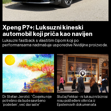
Xpeng P7+: Luksuzni kineski
automobil koji priča kao navijen
Luksuzni fastback s vlastitim čipom koji po
performansama nadmašuje usporedive Nvidijine proizvode.
Dr Stefan Jerotić: “Čovjeku nije
Slučaj Fekkai - ni luksuzni biznisi
potrebno da bude savršeno
nisu pošteđeni otkrića iz
‘podešen’, već da raste”
Epsteinovih dokumenata