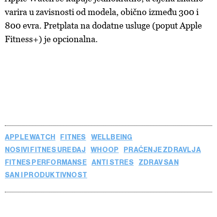
varira u zavisnosti od modela, obično između 300 i
800 evra. Pretplata na dodatne usluge (poput Apple
Fitness+) je opcionalna.
APPLE WATCH
FITNES
WELLBEING
NOSIVI FITNES UREĐAJ
WHOOP
PRAĆENJE ZDRAVLJA
FITNES PERFORMANSE
ANTI STRES
ZDRAV SAN
SAN I PRODUKTIVNOST