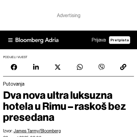
Prijava
Pretplata
PODIJELI VIJEST
Putovanja
Dva nova ultra luksuzna
hotela u Rimu – raskoš bez
presedana
Izvor:
James Tarmy/Bloomberg