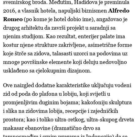
svemirskog broda. Međutim, Hadidova je preminula
2016, a vlasnik hotela, napuljski biznismen
Alfredo
Romeo
(po kome je hotel dobio ime), angažovao je
drugog arhitektu da završi projekt u saradnji sa
njenim studijom. Kao rezultat, enterijer palate ima
kostur njene strukture zakrivljene, asimetrične forme
koje štrče sa zidova, talasasti uzorci na podovima uz
mnoge površinske elemente koji deluju nedovoljno
usklađeno sa cjelokupnim dizajnom.
Ove naizgled dodatne karakteristike uključuju vodeni
zid od poda do plafona u lobiju, koji svijetli u
promjenljivim duginim bojama; kakofoniju skulptura
i slika na zidovima lobija, recepcije i zajedničkih
prostora; kao i toliko ultra-retkog, ultra-skupog drveta
makasar ebanovine (dramatično drvo sa
tamnosmeđim i crnim prugama iz Indonezije) da se