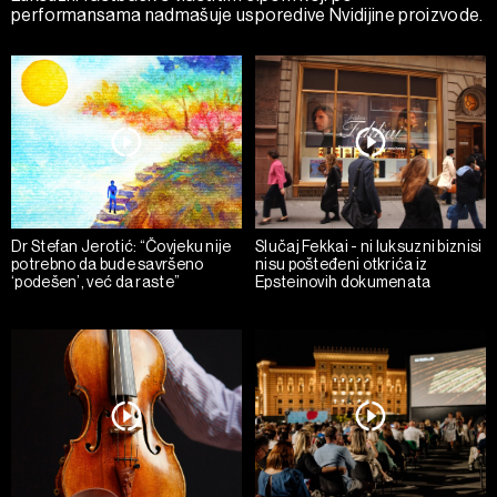
performansama nadmašuje usporedive Nvidijine proizvode.
Dr Stefan Jerotić: “Čovjeku nije
Slučaj Fekkai - ni luksuzni biznisi
potrebno da bude savršeno
nisu pošteđeni otkrića iz
‘podešen’, već da raste”
Epsteinovih dokumenata