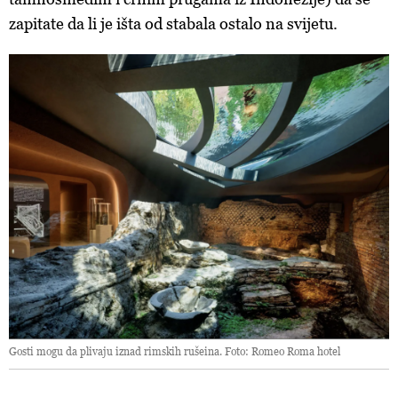
zapitate da li je išta od stabala ostalo na svijetu.
Gosti mogu da plivaju iznad rimskih rušeina. Foto: Romeo Roma hotel