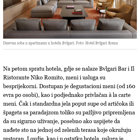
Dnevna soba u apartmanu u hotelu Bvlgari. Foto: Hotel Bvlgari Roma
Na petom spratu hotela, gdje se nalaze Bvlgari Bar i Il
Ristorante Niko Romito, meni i usluga su
besprijekorni. Dostupan je degustacioni meni (od 160
evra po osobi), kao i podjednako privlačan à la carte
meni. Čak i standardna jela poput supe od artičoka ili
špageta sa paradajzom toliko su pažljivo pripremljena
da su sigurno uživanje, posebno ako uspijete da
nađete sto na jednoj od zelenih terasa koje okružuju
restoran. I ovdje, kao i u ostatku hotela, usluga je