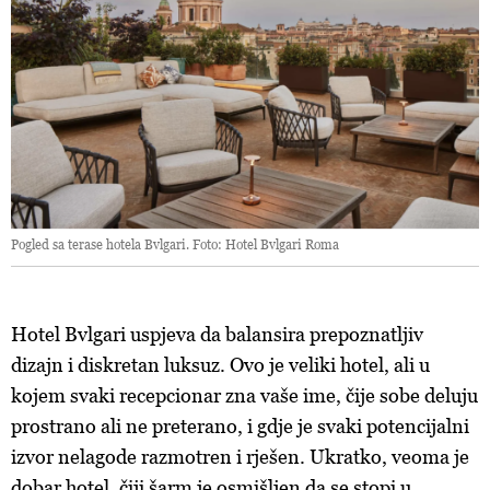
Pogled sa terase hotela Bvlgari. Foto: Hotel Bvlgari Roma
Hotel Bvlgari uspjeva da balansira prepoznatljiv
dizajn i diskretan luksuz. Ovo je veliki hotel, ali u
kojem svaki recepcionar zna vaše ime, čije sobe deluju
prostrano ali ne preterano, i gdje je svaki potencijalni
izvor nelagode razmotren i rješen. Ukratko, veoma je
dobar hotel, čiji šarm je osmišljen da se stopi u