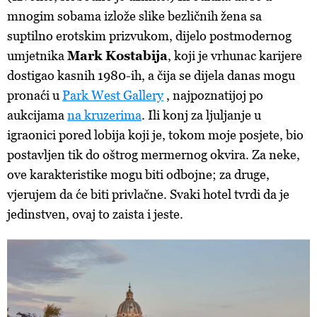
mnogim sobama izlože slike bezličnih žena sa
suptilno erotskim prizvukom, dijelo postmodernog
umjetnika
Mark Kostabija
, koji je vrhunac karijere
dostigao kasnih 1980-ih, a čija se dijela danas mogu
pronaći u
Park West Gallery
, najpoznatijoj po
aukcijama
na kruzerima
. Ili konj za ljuljanje u
igraonici pored lobija koji je, tokom moje posjete, bio
postavljen tik do oštrog mermernog okvira. Za neke,
ove karakteristike mogu biti odbojne; za druge,
vjerujem da će biti privlačne. Svaki hotel tvrdi da je
jedinstven, ovaj to zaista i jeste.