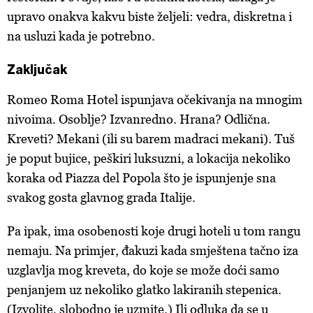
upravo onakva kakvu biste željeli: vedra, diskretna i
na usluzi kada je potrebno.
Zaključak
Romeo Roma Hotel ispunjava očekivanja na mnogim
nivoima. Osoblje? Izvanredno. Hrana? Odlična.
Kreveti? Mekani (ili su barem madraci mekani). Tuš
je poput bujice, peškiri luksuzni, a lokacija nekoliko
koraka od Piazza del Popola što je ispunjenje sna
svakog gosta glavnog grada Italije.
Pa ipak, ima osobenosti koje drugi hoteli u tom rangu
nemaju. Na primjer, đakuzi kada smještena tačno iza
uzglavlja mog kreveta, do koje se može doći samo
penjanjem uz nekoliko glatko lakiranih stepenica.
(Izvolite, slobodno je uzmite.) Ili odluka da se u