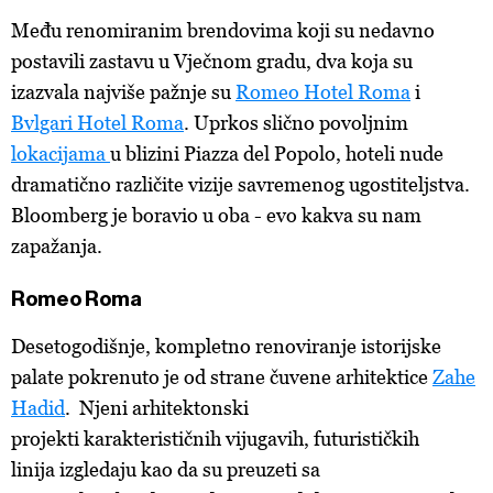
Među renomiranim brendovima koji su nedavno
postavili zastavu u Vječnom gradu, dva koja su
izazvala najviše pažnje su
Romeo Hotel Roma
i
Bvlgari Hotel Roma
. Uprkos slično povoljnim
lokacijama
u blizini Piazza del Popolo, hoteli nude
dramatično različite vizije savremenog ugostiteljstva.
Bloomberg je boravio u oba - evo kakva su nam
zapažanja.
Romeo Roma
Desetogodišnje, kompletno renoviranje istorijske
palate pokrenuto je od strane čuvene arhitektice
Zahe
Hadid
. Njeni arhitektonski
projekti karakterističnih vijugavih, futurističkih
linija izgledaju kao da su preuzeti sa