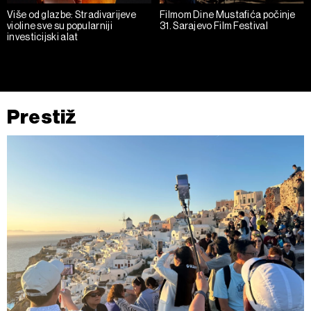
Više od glazbe: Stradivarijeve
Filmom Dine Mustafića počinje
violine sve su popularniji
31. Sarajevo Film Festival
investicijski alat
Prestiž