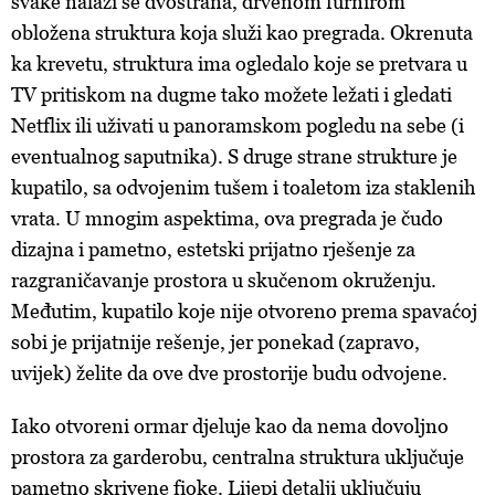
svake nalazi se dvostrana, drvenom furnirom
obložena struktura koja služi kao pregrada. Okrenuta
ka krevetu, struktura ima ogledalo koje se pretvara u
TV pritiskom na dugme tako možete ležati i gledati
Netflix ili uživati u panoramskom pogledu na sebe (i
eventualnog saputnika). S druge strane strukture je
kupatilo, sa odvojenim tušem i toaletom iza staklenih
vrata. U mnogim aspektima, ova pregrada je čudo
dizajna i pametno, estetski prijatno rješenje za
razgraničavanje prostora u skučenom okruženju.
Međutim, kupatilo koje nije otvoreno prema spavaćoj
sobi je prijatnije rešenje, jer ponekad (zapravo,
uvijek) želite da ove dve prostorije budu odvojene.
Iako otvoreni ormar djeluje kao da nema dovoljno
prostora za garderobu, centralna struktura uključuje
pametno skrivene fioke. Lijepi detalji uključuju