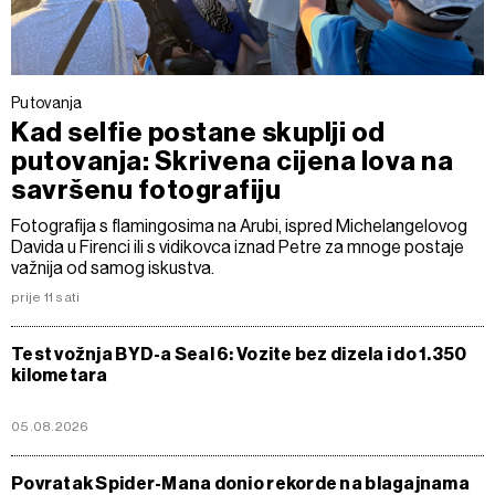
Putovanja
Kad selfie postane skuplji od
putovanja: Skrivena cijena lova na
savršenu fotografiju
Fotografija s flamingosima na Arubi, ispred Michelangelovog
Davida u Firenci ili s vidikovca iznad Petre za mnoge postaje
važnija od samog iskustva.
prije 11 sati
Test vožnja BYD-a Seal 6: Vozite bez dizela i do 1.350
kilometara
05.08.2026
Povratak Spider-Mana donio rekorde na blagajnama