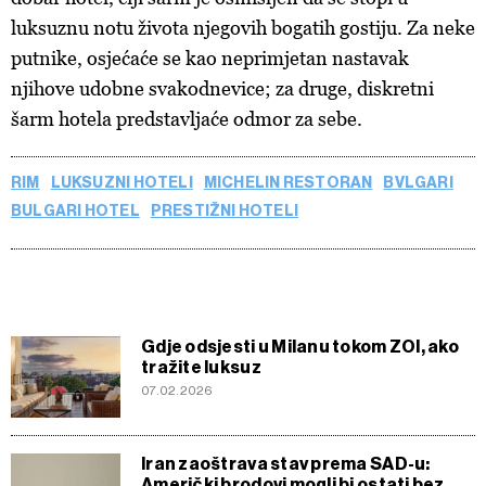
luksuznu notu života njegovih bogatih gostiju. Za neke
putnike, osjećaće se kao neprimjetan nastavak
njihove udobne svakodnevice; za druge, diskretni
šarm hotela predstavljaće odmor za sebe.
RIM
LUKSUZNI HOTELI
MICHELIN RESTORAN
BVLGARI
BULGARI HOTEL
PRESTIŽNI HOTELI
Gdje odsjesti u Milanu tokom ZOI, ako
tražite luksuz
07.02.2026
Iran zaoštrava stav prema SAD-u:
Američki brodovi mogli bi ostati bez