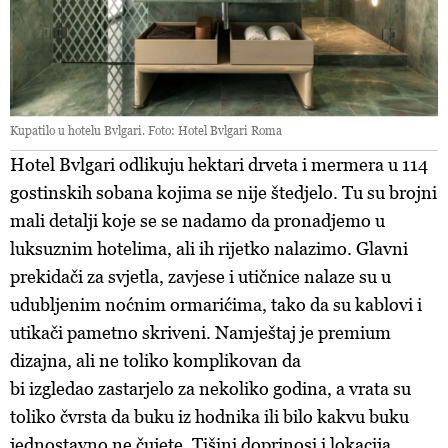
Kupatilo u hotelu Bvlgari. Foto: Hotel Bvlgari Roma
Hotel Bvlgari odlikuju hektari drveta i mermera u 114
gostinskih sobana kojima se nije štedjelo. Tu su brojni
mali detalji koje se se nadamo da pronadjemo u
luksuznim hotelima, ali ih rijetko nalazimo. Glavni
prekidači za svjetla, zavjese i utičnice nalaze su u
udubljenim noćnim ormarićima, tako da su kablovi i
utikači pametno skriveni. Namještaj je premium
dizajna, ali ne toliko komplikovan da
bi izgledao zastarjelo za nekoliko godina, a vrata su
toliko čvrsta da buku iz hodnika ili bilo kakvu buku
jednostavno ne čujete. Tišini doprinosi i lokacija