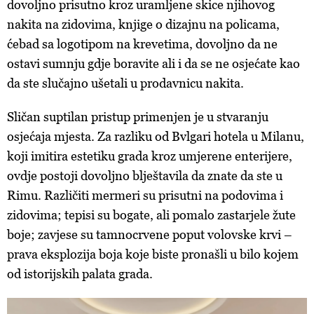
dovoljno prisutno kroz uramljene skice njihovog
nakita na zidovima, knjige o dizajnu na policama,
ćebad sa logotipom na krevetima, dovoljno da ne
ostavi sumnju gdje boravite ali i da se ne osjećate kao
da ste slučajno ušetali u prodavnicu nakita.
Sličan suptilan pristup primenjen je u stvaranju
osjećaja mjesta. Za razliku od Bvlgari hotela u Milanu,
koji imitira estetiku grada kroz umjerene enterijere,
ovdje postoji dovoljno blještavila da znate da ste u
Rimu. Različiti mermeri su prisutni na podovima i
zidovima; tepisi su bogate, ali pomalo zastarjele žute
boje; zavjese su tamnocrvene poput volovske krvi –
prava eksplozija boja koje biste pronašli u bilo kojem
od istorijskih palata grada.