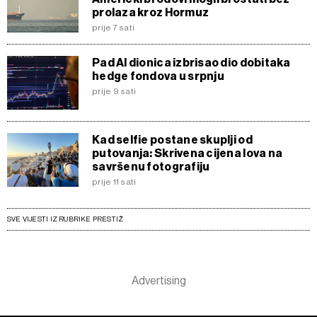
prolaza kroz Hormuz
prije 7 sati
Pad AI dionica izbrisao dio dobitaka
hedge fondova u srpnju
prije 9 sati
Kad selfie postane skuplji od
putovanja: Skrivena cijena lova na
savršenu fotografiju
prije 11 sati
SVE VIJESTI IZ RUBRIKE PRESTIŽ