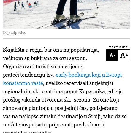
Depositphotos
TEXT SIZE
Skijališta u regiji, bar ona najpopularnija,
-
+
većinom su bukirana za ovu sezonu.
Organizovani turisti su na vrijeme,
prateći tendenciju tzv.
early bookinga koji u Evropi
konstantno raste
, uveliko rezervisali smještaj u
regionalnim ski-centrima poput Kopaonika, gdje je
prošlog vikenda otvorena ski- sezona. Za one koji
zimovanje planiraju u posljednji čas, podsjećamo
vas na najlepše zimske destinacije u Srbiji, tako da se
možete inspirisati i pripremiti pred odmor i
predstojeće praznike.