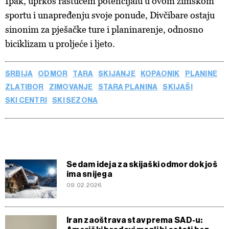
Ipak, uprkos rastućem potencijalu u ovom zimskom
sportu i unapređenju svoje ponude, Divčibare ostaju
sinonim za pješačke ture i planinarenje, odnosno
biciklizam u proljeće i ljeto.
SRBIJA
ODMOR
TARA
SKIJANJE
KOPAONIK
PLANINE
ZLATIBOR
ZIMOVANJE
STARA PLANINA
SKIJAŠI
SKI CENTRI
SKI SEZONA
Sedam ideja za skijaški odmor dok još
ima snijega
09.02.2026
Iran zaoštrava stav prema SAD-u: