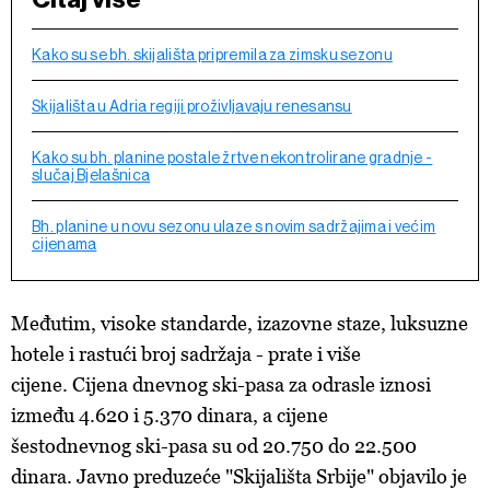
Kako su se bh. skijališta pripremila za zimsku sezonu
Skijališta u Adria regiji proživljavaju renesansu
Kako su bh. planine postale žrtve nekontrolirane gradnje -
slučaj Bjelašnica
Bh. planine u novu sezonu ulaze s novim sadržajima i većim
cijenama
Međutim, visoke standarde, izazovne staze, luksuzne
hotele i rastući broj sadržaja - prate i više
cijene. Cijena dnevnog ski-pasa za odrasle iznosi
između 4.620 i 5.370 dinara, a cijene
šestodnevnog ski-pasa su od 20.750 do 22.500
dinara. Javno preduzeće "Skijališta Srbije" objavilo je