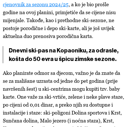
cjenovnik za sezonu 2024/25
, a ko je bio prošle
godine na ovoj planini, primjetiće da se cijene nisu
mijenjale. Takođe, kao i prethodne ski-sezone, ne
postoje porodične i depo ski-karte, ali je još uvijek
aktuelna duo prenosiva porodična karta.
Dnevni ski-pas na Kopaoniku, za odrasle,
košta do 50 evra u špicu zimske sezone.
Ako planirate odmor sa djecom, važno je da znate da
se za mališane uzrasta od jedne do pet godina (prije
navršenih šest) u ski-centrima mogu kupiti tzv. baby
karte. One važe za ski-vrtiće, zelene i neke plave staze,
po cijeni od 0,01 dinar, a preko njih su dostupne i
instalacije i staze: ski-poligoni Dolina sportova i Krst,
Sunčana dolina, Malo jezero (i noćna staza), Krst,