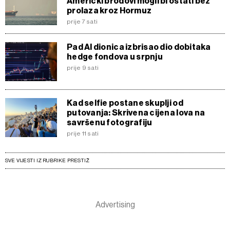
Američki brodovi mogli bi ostati bez
prolaza kroz Hormuz
prije 7 sati
Pad AI dionica izbrisao dio dobitaka
hedge fondova u srpnju
prije 9 sati
Kad selfie postane skuplji od
putovanja: Skrivena cijena lova na
savršenu fotografiju
prije 11 sati
SVE VIJESTI IZ RUBRIKE PRESTIŽ