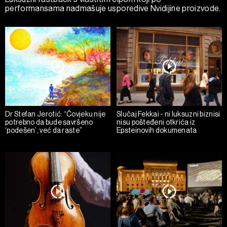
performansama nadmašuje usporedive Nvidijine proizvode.
Dr Stefan Jerotić: “Čovjeku nije
Slučaj Fekkai - ni luksuzni biznisi
potrebno da bude savršeno
nisu pošteđeni otkrića iz
‘podešen’, već da raste”
Epsteinovih dokumenata