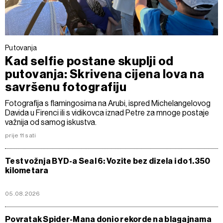
Putovanja
Kad selfie postane skuplji od
putovanja: Skrivena cijena lova na
savršenu fotografiju
Fotografija s flamingosima na Arubi, ispred Michelangelovog
Davida u Firenci ili s vidikovca iznad Petre za mnoge postaje
važnija od samog iskustva.
prije 11 sati
Test vožnja BYD-a Seal 6: Vozite bez dizela i do 1.350
kilometara
05.08.2026
Povratak Spider-Mana donio rekorde na blagajnama