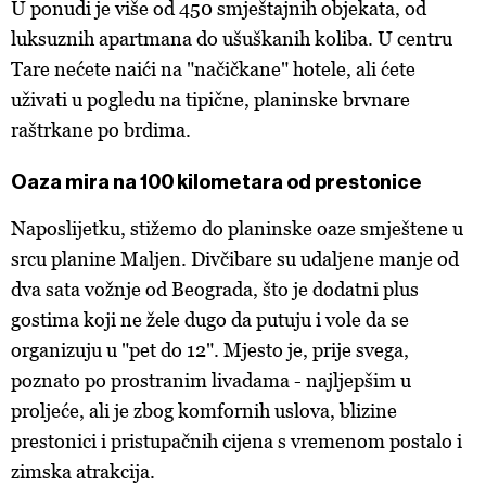
U ponudi je više od 450 smještajnih objekata, od
luksuznih apartmana do ušuškanih koliba. U centru
Tare nećete naići na "načičkane" hotele, ali ćete
uživati u pogledu na tipične, planinske brvnare
raštrkane po brdima.
Oaza mira na 100 kilometara od prestonice
Naposlijetku, stižemo do planinske oaze smještene u
srcu planine Maljen. Divčibare su udaljene manje od
dva sata vožnje od Beograda, što je dodatni plus
gostima koji ne žele dugo da putuju i vole da se
organizuju u "pet do 12". Mjesto je, prije svega,
poznato po prostranim livadama - najljepšim u
proljeće, ali je zbog komfornih uslova, blizine
prestonici i pristupačnih cijena s vremenom postalo i
zimska atrakcija.