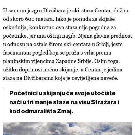
U samom jezgru Divčibara je ski-staza Centar, dužine
od skoro 600 metara. Iako je ponuda za skijaše
oskudnija, konkretno ova staza nije pogodna za
početnike, jer ima oštriji nagib. Njena glavna prednost
u odnosu na ostale širom ski-centara u Srbiji, jeste
fascinantan pogled koji se pruža s vrha prema
planinskim vijencima Zapadne Srbije. Osim toga,
užitku doprinosi noćno skijanje, a Centar je jedina
staza na Divčibarama koja je osvijetljena naveče.
Početnici u skijanju će svoje utočište
naći u tri manje staze na visu Stražara i
kod odmarališta Zmaj.