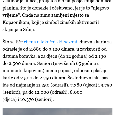
Zlatibor je, inače, proljetos bio najposjećenija domaća
planina, što je donekle i očekivano, jer je to "njegovo
vrijeme". Onda na zimu zamijeni mjesto sa
Kopaonikom, koji je simbol zimskih aktivnosti i
skijanja u Srbiji.
Što se tiče
cijena u tekućoj ski-sezoni
, dnevna karta za
odrasle je od 2.880 do 3.120 dinara, u zavisnosti od
datuma boravka, a za djecu (do 12 godina) od 2.130
do 2.500 dinara. Seniori (navršenih 65 godina u
momentu kupovine) imaju popust, odnosno plaćaju
karte od 2.500 do 2.750 dinara. Šestodnevni ski-pas
ide od najmanje 11.250 (odrasli), 7.380 (djeca) i 9.750
(seniori), pa do 12.000 (odrasli), 8.000
(djeca) i 10.370 (seniori).