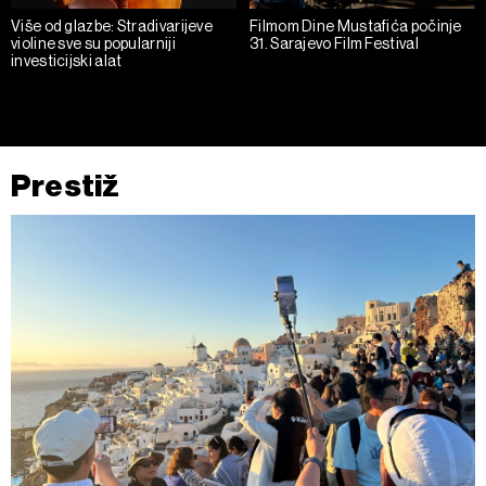
Više od glazbe: Stradivarijeve
Filmom Dine Mustafića počinje
violine sve su popularniji
31. Sarajevo Film Festival
investicijski alat
Prestiž