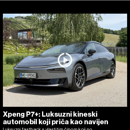
Xpeng P7+: Luksuzni kineski
automobil koji priča kao navijen
Luksuzni fastback s vlastitim čipom koji po