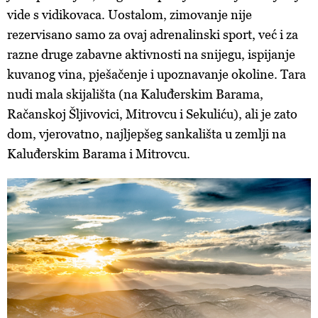
vide s vidikovaca. Uostalom, zimovanje nije
ažurirati klikom na „Prikaži detalje“. Privolu možete u bilo
rezervisano samo za ovaj adrenalinski sport, već i za
kojem trenutku povući bez negativnih posljedica.
razne druge zabavne aktivnosti na snijegu, ispijanje
kuvanog vina, pješačenje i upoznavanje okoline. Tara
nudi mala skijališta (na Kaluđerskim Barama,
Račanskoj Šljivovici, Mitrovcu i Sekuliću), ali je zato
dom, vjerovatno, najljepšeg sankališta u zemlji na
Kaluđerskim Barama i Mitrovcu.