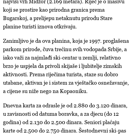
najviši vrh Midžor (2.169 metara). Riječ je o masivu
koji se prostire kao prirodna granica prema
Bugarskoj, a prelijepu netaknutu prirodu Stare
planine turisti iznova otkrivaju.
Zanimljivo je da ova planina, koja je 1997. proglašena
parkom prirode, čuva trećinu svih vodopada Srbije, a
iako važi za najmlađi ski-centar u zemlji, relativno
brzo je uspjela da privoli skijaše i ljubitelje zimskih
aktivnosti. Prema riječima turista, staze su dobro
utabane, aktivan je i sistem za vještačko osnežavanje,
a cijene su niže nego na Kopaoniku.
Dnevna karta za odrasle je od 2.880 do 3.120 dinara,
u zavisnosti od datuma boravka, a za djecu (do 12
godina) od 2.130 do 2.500 dinara. Seniori plaćaju
karte od 2.500 do 2.750 dinara. Šestodnevni ski-pas