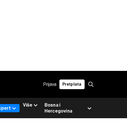
Prijava
Pretplata
Više
Bosna i
xpert
Hercegovina