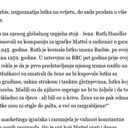
bie, najpoznatija lutka na svijetu, do sada prodata u više
a.
 iza njenog globalnog uspjeha stoji - žena. Ruth Handler 
snovali su kompaniju za igračke Mattel u radionici u gara
1945. godine. Ruth je kreirala lutku imena Barbie, po svoj
rana 1959. godine. U intervjuu za BBC pet godina prije svo
 rekla je da je prvo predstavljanje njenog izuma naišlo na
"Muškarci su smatrali da žene ne bi kupovale lutku sa
a grudima, uskim strukom i tankim gležnjevima, lutku ko
osoba. Mislili su da njihove supruge ne bi to željele i da t
prikladno za djecu - ali bili su u krivu. Žene su se pak odm
tke nisu ni stigle do pulta, a već su razgrabljene!"
 u marketingu igračaka i razumjela je važnost konstantne
 novih proizvoda, što je put koji Mattel prati i danas.