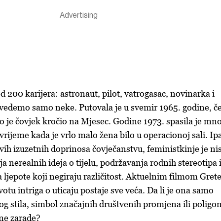
d 200 karijera: astronaut, pilot, vatrogasac, novinarka i
vedemo samo neke. Putovala je u svemir 1965. godine, če
to je čovjek kročio na Mjesec. Godine 1973. spasila je mn
 vrijeme kada je vrlo malo žena bilo u operacionoj sali. Ip
svih izuzetnih doprinosa čovječanstvu, feministkinje je ni
ja nerealnih ideja o tijelu, podržavanja rodnih stereotipa 
 ljepote koji negiraju različitost. Aktuelnim filmom Gret
tu intriga o uticaju postaje sve veća. Da li je ona samo
 stila, simbol značajnih društvenih promjena ili poligon
ne zarade?