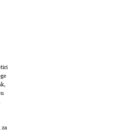
tiri
oge
ak,
su
i
e
 za