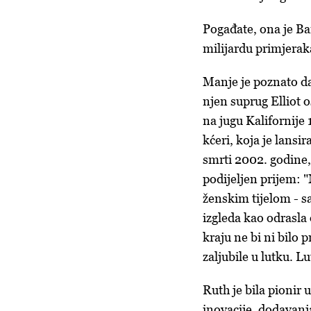
Pogađate, ona je Bar
milijardu primjerak
Manje je poznato da
njen suprug Elliot o
na jugu Kalifornije 
kćeri, koja je lansi
smrti 2002. godine,
podijeljen prijem: 
ženskim tijelom - s
izgleda kao odrasla 
kraju ne bi ni bilo 
zaljubile u lutku. Lu
Ruth je bila pionir
inovacije, dodavanja