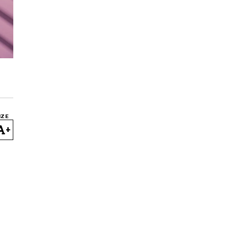
IZE
+