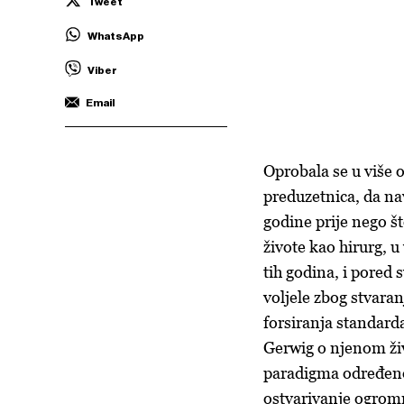
Tweet
WhatsApp
Viber
Email
Oprobala se u više o
preduzetnica, da na
godine prije nego š
živote kao hirurg, u
tih godina, i pored 
voljele zbog stvaran
forsiranja standarda
Gerwig o njenom živo
paradigma određenog
ostvarivanje ogrom