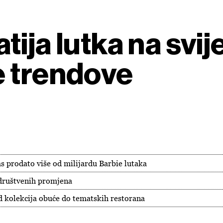
ija lutka na svij
e trendove
s prodato više od milijardu Barbie lutaka
h društvenih promjena
od kolekcija obuće do tematskih restorana