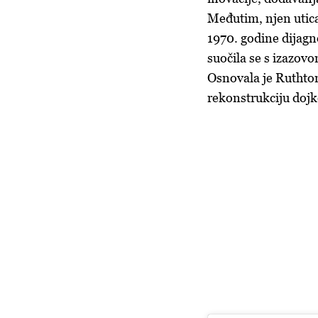
Međutim, njen utica
1970. godine dijagn
suočila se s izazov
Osnovala je Ruthton
rekonstrukciju doj