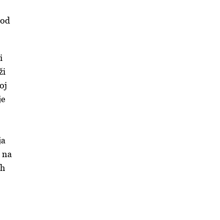
 od
i
ži
oj
je
ja
o na
ah