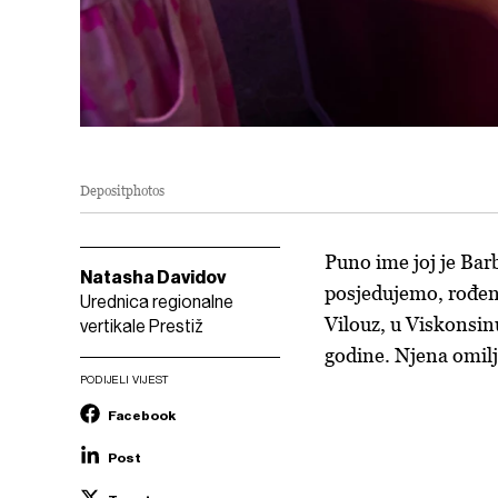
Depositphotos
Puno ime joj je Bar
Natasha Davidov
posjedujemo, rođena
Urednica regionalne
Vilouz, u Viskonsin
vertikale Prestiž
godine. Njena omilj
PODIJELI VIJEST
Facebook
Post