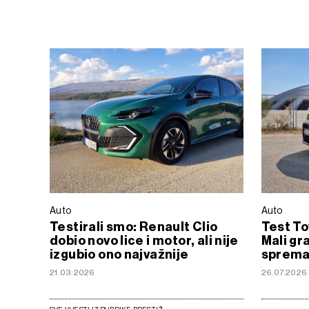
Auto
Auto
Testirali smo: Renault Clio
Test To
dobio novo lice i motor, ali nije
Mali gr
izgubio ono najvažnije
spreman
21.03.2026
26.07.2026