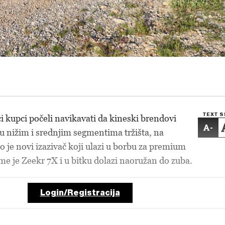
TEXT S
i kupci počeli navikavati da kineski brendovi
-
 nižim i srednjim segmentima tržišta, na
o je novi izazivač koji ulazi u borbu za premium
e je Zeekr 7X i u bitku dolazi naoružan do zuba.
Login/Registracija