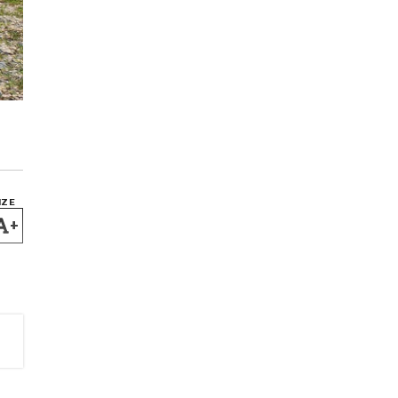
IZE
+