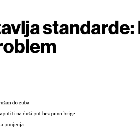
avlja standarde:
problem
ružan do zuba
aputiti na duži put bez puno brige
na punjenja