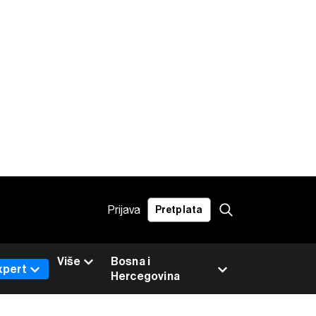
Prijava
Pretplata
Više
Bosna i
xpert
Hercegovina