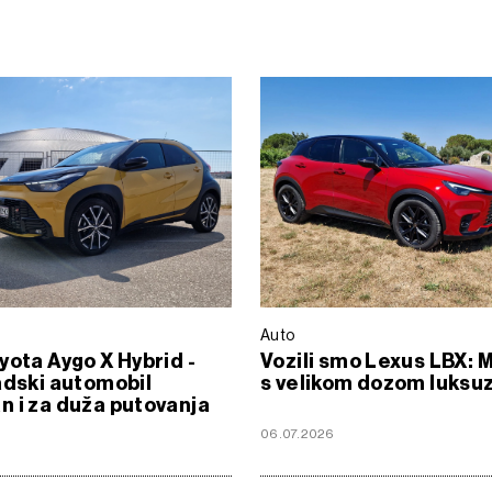
Auto
yota Aygo X Hybrid -
Vozili smo Lexus LBX: 
adski automobil
s velikom dozom luksu
 i za duža putovanja
06.07.2026