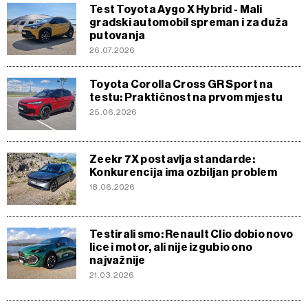
Test Toyota Aygo X Hybrid - Mali
gradski automobil spreman i za duža
putovanja
26.07.2026
Toyota Corolla Cross GR Sport na
testu: Praktičnost na prvom mjestu
25.06.2026
Zeekr 7X postavlja standarde:
Konkurencija ima ozbiljan problem
18.06.2026
Testirali smo: Renault Clio dobio novo
lice i motor, ali nije izgubio ono
najvažnije
21.03.2026