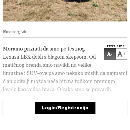
Bloomberg Adria
TEXT SIZE
Moramo priznati da smo po testnog
-
+
Lexusa LBX došli s blagom skepsom. Od
matičnog brenda smo navikli na velike
limuzine i SUV-ove pa smo nekako mislili da najmanji
član obitelji možda neće biti na tolikom premium
levelu kao velika braća. O kako smo se prevarili.
Login/Registracija