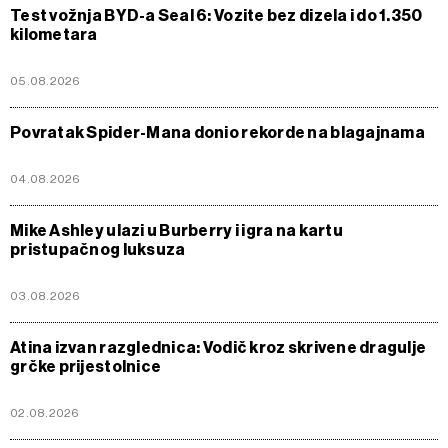
Test vožnja BYD-a Seal 6: Vozite bez dizela i do 1.350
kilometara
05.08.2026
Povratak Spider-Mana donio rekorde na blagajnama
04.08.2026
Mike Ashley ulazi u Burberry i igra na kartu
pristupačnog luksuza
03.08.2026
Atina izvan razglednica: Vodič kroz skrivene dragulje
grčke prijestolnice
02.08.2026