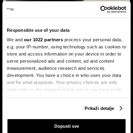
Xpeng P7+: Luksuzni kineski
Responsible use of your data
automobil koji priča kao navijen
We and
our 1022 partners
process your personal data,
Luksuzni fastback s vlastitim čipom koji po
performansama nadmašuje usporedive Nvidijine proizvode.
e.g. your IP-number, using technology such as cookies to
store and access information on your device in order to
serve personalized ads and content, ad and content
measurement, audience research and services
development. You have a choice in who uses your data
and for what purposes. Your privacy choices are only
applicable on this digital property where you have made
your choices. You can change or withdraw your consent
any time from the Cookie Declaration or by clicking on
Prikaži detalje
Dr Stefan Jerotić: “Čovjeku nije
Slučaj Fekkai - ni luksuzni biznisi
the Privacy trigger icon.
potrebno da bude savršeno
nisu pošteđeni otkrića iz
‘podešen’, već da raste”
Epsteinovih dokumenata
If you allow, we would also like to:
Dopusti sve