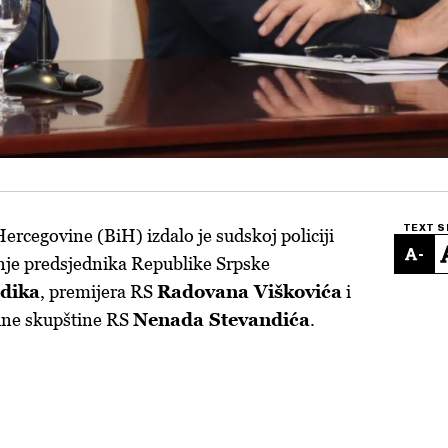
TEXT S
ercegovine (BiH) izdalo je sudskoj policiji
-
nje predsjednika Republike Srpske
dika
, premijera RS
Radovana Viškovića
i
dne skupštine RS
Nenada Stevandića
.