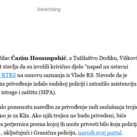
žilac
Ćazim Hasanspahić
, a Tužilaštvo Dodiku, Viškov
t stavlja da su izvršili krivično djelo "napad na ustavni
je RTRS
na osnovu saznanja iz Vlade RS. Navode da je
a privođenje izdalo sudskoj policiji i zatražilo asistenciju
istrage i zaštitu (SIPA).
dalo pomenutu naredbu za privođenje radi saslušanja troji
o je za Klix. Ako njih trojica ne budu privedeni, biće
 potjernica prema kojoj ih može privesti bilo koja polici
 uključujući i Graničnu policiju,
navodi ovaj portal
.