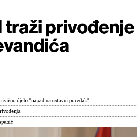
 traži privođenje
tevandića
 krivično djelo "napad na ustavni poredak"
privođenja
spahić