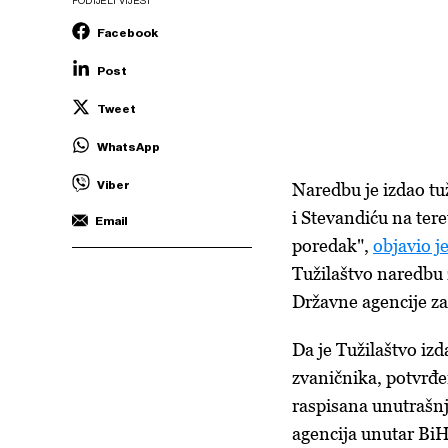
PODIJELI VIJEST
Facebook
Post
Tweet
WhatsApp
Viber
Naredbu je izdao tu
i Stevandiću na tere
Email
poredak",
objavio 
Tužilaštvo naredbu z
Državne agencije za 
Da je Tužilaštvo iz
zvaničnika, potvrđen
raspisana unutrašnja
agencija unutar BiH,