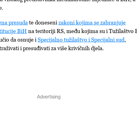
e.
ena presuda
te doneseni
zakoni kojima se zabranjuje
titucije BiH
na teritoriji RS, m
eđu kojima su i Tužilaštvo
učio da osnuje i
Specijalno tužilaštvo i Specijalni sud
,
traživati i presuđivati za više krivičnih djela.