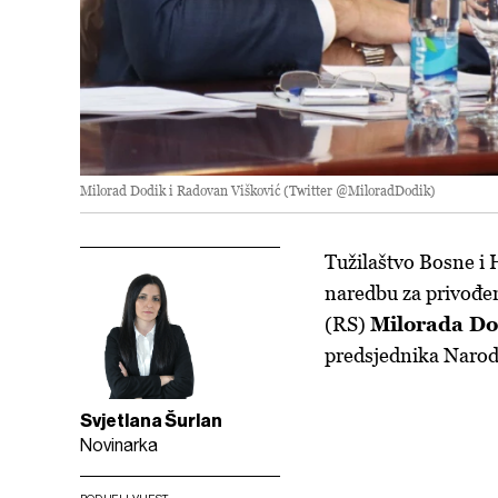
Milorad Dodik i Radovan Višković (Twitter @MiloradDodik)
Tužilaštvo Bosne i H
naredbu za privođe
(RS)
Milorada Do
predsjednika Naro
Svjetlana Šurlan
Novinarka