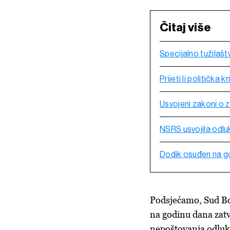
Čitaj više
Specijalno tužilašt
Prijeti li politička 
Usvojeni zakoni o z
NSRS usvojila odluk
Dodik osuđen na g
Podsjećamo, Sud B
na godinu dana zatv
nepoštovanja odluk