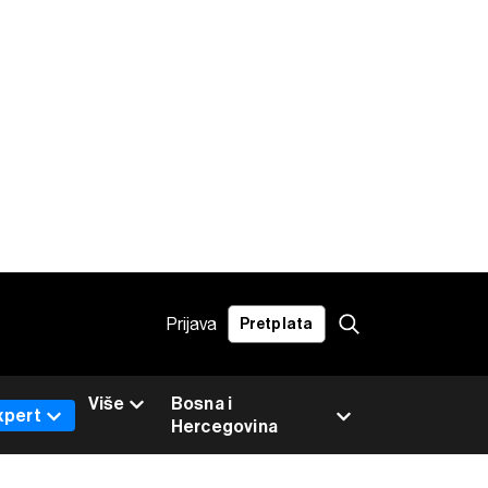
Prijava
Pretplata
Više
Bosna i
xpert
Hercegovina