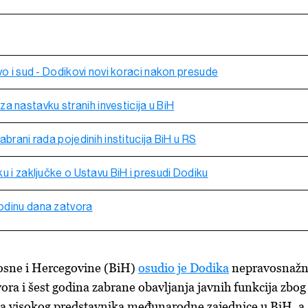
vo i sud - Dodikovi novi koraci nakon presude
kriza nastavku stranih investicija u BiH
abrani rada pojedinih institucija BiH u RS
u i zaključke o Ustavu BiH i presudi Dodiku
odinu dana zatvora
osne i Hercegovine (BiH)
osudio je Dodika
nepravosnaž
ora i šest godina zabrane obavljanja javnih funkcija zbog
a visokog predstavnika međunarodne zajednice u BiH, a