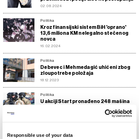
02.08.2024
Politika
Kroz finansijski sistem BiH 'oprano'
13,6 miliona KM nelegalno stečenog
novca
16.02.2024
Politika
Debevec i Mehmedagić uhićeni zbog
zloupotrebe položaja
18.12.2023
Politika
U akciji Start pronađeno 248 mašina
za rudarenje kriptovaluta vrijednosti
1,2 milijuna dolara
12.05.2023
Responsible use of your data
Politika