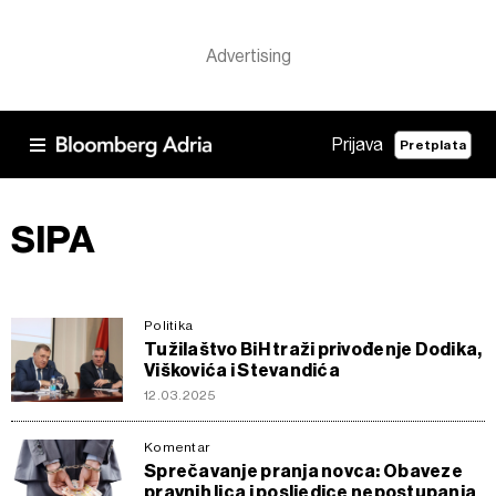
Prijava
Pretplata
SIPA
Politika
Tužilaštvo BiH traži privođenje Dodika,
Viškovića i Stevandića
12.03.2025
Komentar
Sprečavanje pranja novca: Obaveze
pravnih lica i posljedice nepostupanja