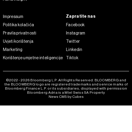
Zapratite nas
Impressum
Politika kolačića
Facebook
Pravila privatnosti
Instagram
Uvjeti korištenja
Twitter
Marketing
Linkedin
Korištenje umjetne inteligencije
Tiktok
©2022 - 2026 Bloomberg L.P. All Rights Reserved. BLOOMBERG and
the BLOOMBERG logo are registered trademarks and service marks of
Bloomberg Finance L.P. or its subsidiaries, displayed with permission
Bloomberg Adria is a Mtel Swiss SA Property
News CMS by Cubes