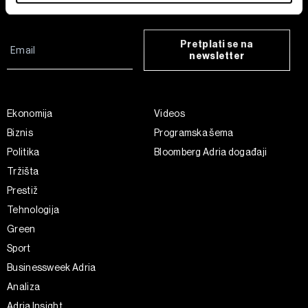
Find out more about how your personal data is processed
and set your preferences in the
details section
.
Pretplati se na
newsletter
Zajednički voditelji obrade su HD-WIN ARENA SPORT
d.o.o. i
Partneri
. Više o podacima koje obrađujemo kao i
o vašim pravima pročitajte u našoj
Politici privatnosti
, a
o kolačićima i drugim sličnim tehnologijama u
Politici
Ekonomija
Videos
kolačića
. Kolačiće u bilo kojem trenutku možete ponovno
Biznis
Programska šema
ažurirati klikom na „Prikaži detalje“. Privolu možete u bilo
Politika
Bloomberg Adria događaji
kojem trenutku povući bez negativnih posljedica.
Tržišta
Prestiž
Tehnologija
Green
Sport
Businessweek Adria
Analiza
Adria Insight