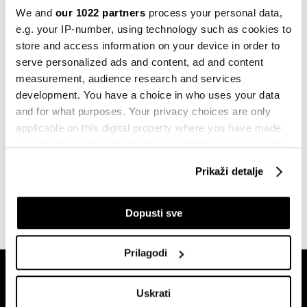
Predložena mjera zabrane za
We and
our 1022 partners
process your personal data,
osumnjičenog u akciji 'ATM', radnje
e.g. your IP-number, using technology such as cookies to
obavljane u Sloveniji i BiH
store and access information on your device in order to
22.03.2023
serve personalized ads and content, ad and content
measurement, audience research and services
Politika
Na meti akcije SIPA-e službenici UIO
development. You have a choice in who uses your data
BiH iz Banje Luke
and for what purposes. Your privacy choices are only
21.12.2022
applicable on this digital property where you have made
your choices. You can change or withdraw your consent
Politika
any time from the Cookie Declaration or by clicking on
Uhapšen državni ministar za ljudska
Prikaži detalje
the Privacy trigger icon.
prava i izbjeglice
06.12.2022
If you allow, we would also like to:
Dopusti sve
Collect information about your geographical
location which can be accurate to within several
Prilagodi
meters
Identify your device by actively scanning it for
Uskrati
specific characteristics (fingerprinting)