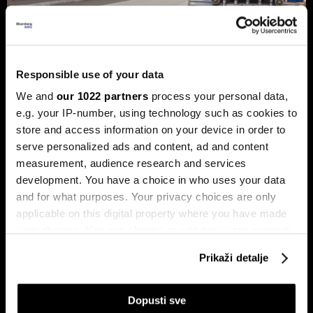
Trump protiv Castra: Meta postaje
milijardersko turističko carstvo
Responsible use of your data
porodice Castro
We and
our 1022 partners
process your personal data,
e.g. your IP-number, using technology such as cookies to
Sukob oko Kube je sukob oko tri četvrtine ekonomije pod
okriljem koncerna Gaesa.
store and access information on your device in order to
serve personalized ads and content, ad and content
measurement, audience research and services
development. You have a choice in who uses your data
and for what purposes. Your privacy choices are only
applicable on this digital property where you have made
your choices. You can change or withdraw your consent
any time from the Cookie Declaration or by clicking on
Prikaži detalje
the Privacy trigger icon.
Trumpove univerzalne carine od
Može li Donald Trump okončati
10 posto pale na sudu u SAD-u
rat prije kraja mandata
If you allow, we would also like to:
Dopusti sve