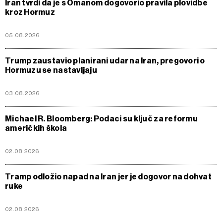
Iran tvrdi da je s Omanom dogovorio pravila plovidbe
kroz Hormuz
05.08.2026
Trump zaustavio planirani udar na Iran, pregovori o
Hormuzu se nastavljaju
03.08.2026
Michael R. Bloomberg: Podaci su ključ za reformu
američkih škola
02.08.2026
Tramp odložio napad na Iran jer je dogovor na dohvat
ruke
02.08.2026