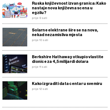
Ruska književnost izvan granica: Kako
nastaje nova književna scena u
egzilu?
prije 9 sati
Solarne elektrane šire se na nova,
nekad nezamisliva mjesta
prije 10 sati
Berkshire Hathaway otkupio vlastite
dionice za 4,5 milijardi dolara
prije 11 sati
Kako izgraditi data centar u svemiru
prije 12 sati