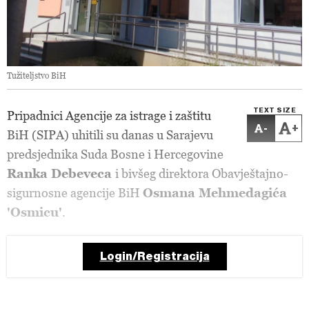
Tužiteljstvo BiH
TEXT SIZE
Pripadnici Agencije za istrage i zaštitu
-
+
BiH (SIPA) uhitili su danas u Sarajevu
predsjednika Suda Bosne i Hercegovine
Ranka Debeveca
i bivšeg direktora Obavještajno-
sigurnosne agencije BiH
Osmana Mehmedagića
'Osmicu'
.
Login/Registracija