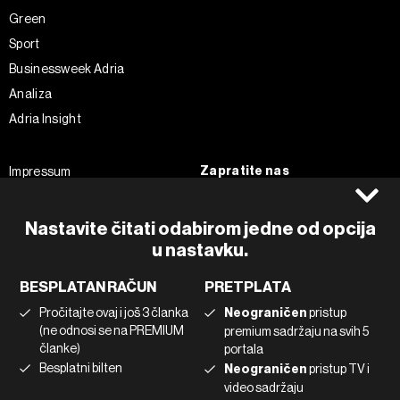
Green
Sport
Businessweek Adria
Analiza
Adria Insight
Zapratite nas
Impressum
Politika kolačića
Facebook
Pravila privatnosti
Instagram
Nastavite čitati odabirom jedne od opcija
u nastavku.
Uvjeti korištenja
Twitter
Marketing
Linkedin
BESPLATAN RAČUN
PRETPLATA
Korištenje umjetne inteligencije
Tiktok
Pročitajte ovaj i još 3 članka
Neograničen
pristup
(ne odnosi se na PREMIUM
premium sadržaju na svih 5
članke)
portala
©2022 - 2026 Bloomberg L.P. All Rights Reserved. BLOOMBERG and
Besplatni bilten
Neograničen
pristup TV i
the BLOOMBERG logo are registered trademarks and service marks of
video sadržaju
Bloomberg Finance L.P. or its subsidiaries, displayed with permission