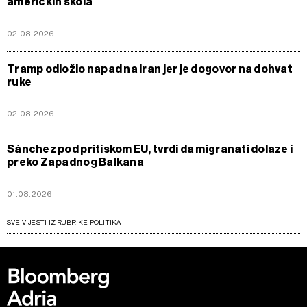
američkih škola
02.08.2026
Tramp odložio napad na Iran jer je dogovor na dohvat
ruke
02.08.2026
Sánchez pod pritiskom EU, tvrdi da migranati dolaze i
preko Zapadnog Balkana
01.08.2026
SVE VIJESTI IZ RUBRIKE POLITIKA