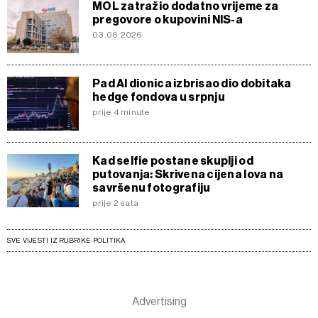
MOL zatražio dodatno vrijeme za
pregovore o kupovini NIS-a
03.06.2026
Pad AI dionica izbrisao dio dobitaka
hedge fondova u srpnju
prije 4 minute
Kad selfie postane skuplji od
putovanja: Skrivena cijena lova na
savršenu fotografiju
prije 2 sata
SVE VIJESTI IZ RUBRIKE POLITIKA