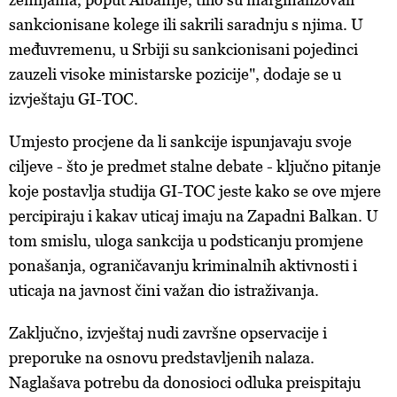
kolačića
. Kolačiće u bilo kojem trenutku možete ponovno
sankcionisane kolege ili sakrili saradnju s njima. U
ažurirati klikom na „Prikaži detalje“. Privolu možete u bilo
kojem trenutku povući bez negativnih posljedica.
međuvremenu, u Srbiji su sankcionisani pojedinci
zauzeli visoke ministarske pozicije", dodaje se u
izvještaju GI-TOC.
Umjesto procjene da li sankcije ispunjavaju svoje
ciljeve - što je predmet stalne debate - ključno pitanje
koje postavlja studija GI-TOC jeste kako se ove mjere
percipiraju i kakav uticaj imaju na Zapadni Balkan. U
tom smislu, uloga sankcija u podsticanju promjene
ponašanja, ograničavanju kriminalnih aktivnosti i
uticaja na javnost čini važan dio istraživanja.
Zaključno, izvještaj nudi završne opservacije i
preporuke na osnovu predstavljenih nalaza.
Naglašava potrebu da donosioci odluka preispitaju