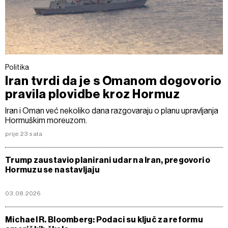
Politika
Iran tvrdi da je s Omanom dogovorio
pravila plovidbe kroz Hormuz
Iran i Oman već nekoliko dana razgovaraju o planu upravljanja
Hormuškim moreuzom.
prije 23 sata
Trump zaustavio planirani udar na Iran, pregovori o
Hormuzu se nastavljaju
03.08.2026
Michael R. Bloomberg: Podaci su ključ za reformu