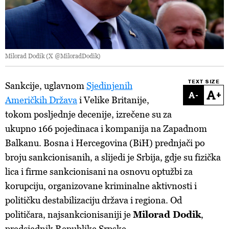
Milorad Dodik (X @MiloradDodik)
TEXT SIZE
Sankcije, uglavnom
Sjedinjenih
-
+
Američkih Država
i Velike Britanije,
tokom posljednje decenije, izrečene su za
ukupno 166 pojedinaca i kompanija na Zapadnom
Balkanu. Bosna i Hercegovina (BiH) prednjači po
broju sankcionisanih, a slijedi je Srbija, gdje su fizička
lica i firme sankcionisani na osnovu optužbi za
korupciju, organizovane kriminalne aktivnosti i
političku destabilizaciju država i regiona. Od
političara, najsankcionisaniji je
Milorad Dodik
,
predsjednik Republike Srpske.