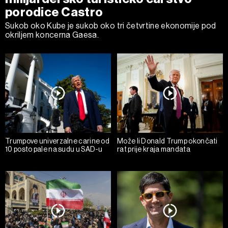
porodice Castro
Sukob oko Kube je sukob oko tri četvrtine ekonomije pod
okriljem koncerna Gaesa.
Trumpove univerzalne carine od
Može li Donald Trump okončati
10 posto pale na sudu u SAD-u
rat prije kraja mandata