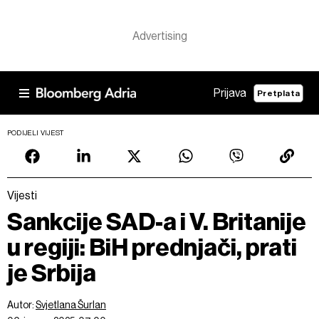
Prijava
Pretplata
PODIJELI VIJEST
Vijesti
Sankcije SAD-a i V. Britanije
u regiji: BiH prednjači, prati
je Srbija
Autor:
Svjetlana Šurlan