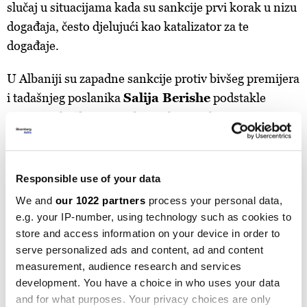
slučaj u situacijama kada su sankcije prvi korak u nizu
događaja, često djelujući kao katalizator za te
događaje.
U Albaniji su zapadne sankcije protiv bivšeg premijera
i tadašnjeg poslanika
Salija Berishe
podstakle
njegov politički povratak. Uprkos sankcijama, uspio je
da povrati kontrolu nad najvećom opozicionom
strankom - Demokratskom partijom.
Responsible use of your data
Međutim, ističu u GI-TOC, ovaj potez izazvao je
We and
our 1022 partners
process your personal data,
podjele unutar stranke, što je dovelo do osipanja
e.g. your IP-number, using technology such as cookies to
članstva i posljedično slabljenja stranačke strukture.
store and access information on your device in order to
Osim toga, lokalna istraga zbog optužbi za korupciju –
serve personalized ads and content, ad and content
koju mnogi doživljavaju kao posljedicu sankcija –
measurement, audience research and services
development. You have a choice in who uses your data
stavila je Berishu u kućni pritvor na nekoliko mjeseci i
and for what purposes. Your privacy choices are only
bacila sjenku na njegovu političku budućnost.