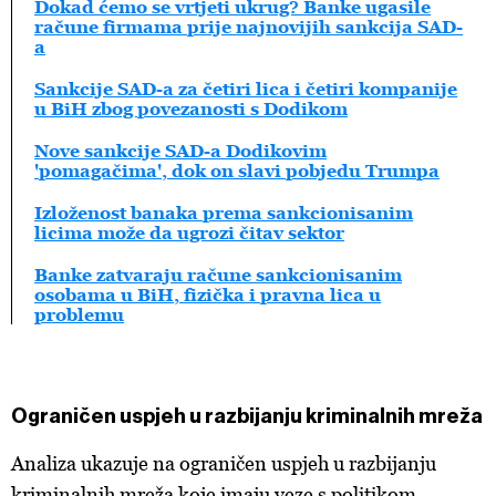
Dokad ćemo se vrtjeti ukrug? Banke ugasile
račune firmama prije najnovijih sankcija SAD-
a
Sankcije SAD-a za četiri lica i četiri kompanije
u BiH zbog povezanosti s Dodikom
Nove sankcije SAD-a Dodikovim
'pomagačima', dok on slavi pobjedu Trumpa
Izloženost banaka prema sankcionisanim
licima može da ugrozi čitav sektor
Banke zatvaraju račune sankcionisanim
osobama u BiH, fizička i pravna lica u
problemu
Ograničen uspjeh u razbijanju kriminalnih mreža
Analiza ukazuje na ograničen uspjeh u razbijanju
kriminalnih mreža koje imaju veze s politikom,