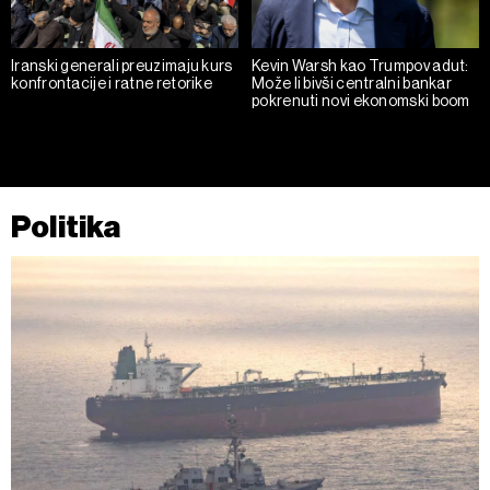
Iranski generali preuzimaju kurs
Kevin Warsh kao Trumpov adut:
konfrontacije i ratne retorike
Može li bivši centralni bankar
pokrenuti novi ekonomski boom
Politika