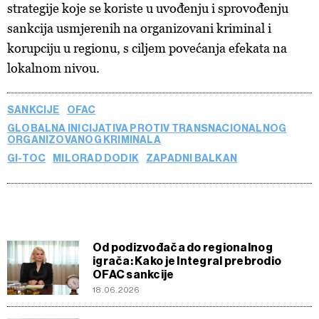
strategije koje se koriste u uvođenju i sprovođenju
sankcija usmjerenih na organizovani kriminal i
korupciju u regionu, s ciljem povećanja efekata na
lokalnom nivou.
SANKCIJE
OFAC
GLOBALNA INICIJATIVA PROTIV TRANSNACIONALNOG
ORGANIZOVANOG KRIMINALA
GI-TOC
MILORAD DODIK
ZAPADNI BALKAN
Od podizvođača do regionalnog
igrača: Kako je Integral prebrodio
OFAC sankcije
18.06.2026