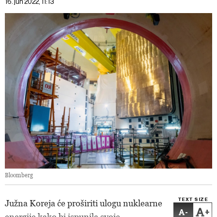
16. jun 2022, 11:13
Bloomberg
TEXT SIZE
Južna Koreja će proširiti ulogu nuklearne
-
+
energije kako bi ispunila svoje