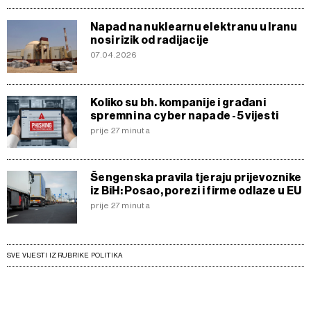
Napad na nuklearnu elektranu u Iranu
nosi rizik od radijacije
07.04.2026
Koliko su bh. kompanije i građani
spremni na cyber napade -5 vijesti
prije 27 minuta
Šengenska pravila tjeraju prijevoznike
iz BiH: Posao, porezi i firme odlaze u EU
prije 27 minuta
SVE VIJESTI IZ RUBRIKE POLITIKA