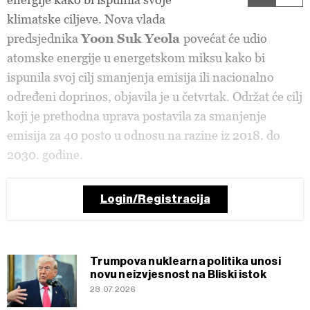
klimatske ciljeve. Nova vlada
predsjednika
Yoon Suk Yeola
povećat će udio
atomske energije u energetskom miksu kako bi
ispunila svoj cilj smanjenja emisija ili nacionalno
određeni doprinos, objavila je u četvrtak. Održat će cilj
koji je prethodna uprava postavila za smanjenje
emisija za 40 posto u odnosu na razine iz 2018. do
2030. godine.
Login/Registracija
Trumpova nuklearna politika unosi
novu neizvjesnost na Bliski istok
28.07.2026