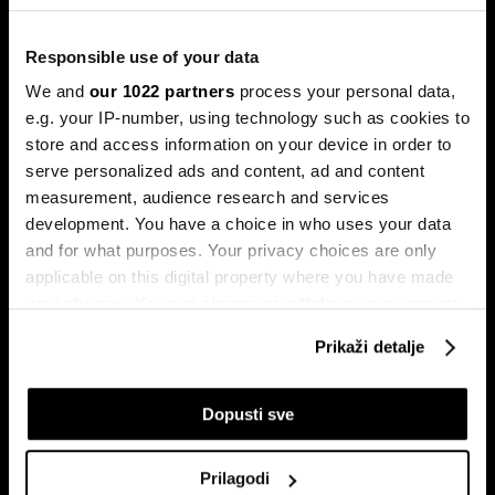
Trump protiv Castra: Meta postaje
milijardersko turističko carstvo
porodice Castro
Responsible use of your data
Sukob oko Kube je sukob oko tri četvrtine ekonomije pod
We and
our 1022 partners
process your personal data,
okriljem koncerna Gaesa.
e.g. your IP-number, using technology such as cookies to
store and access information on your device in order to
serve personalized ads and content, ad and content
measurement, audience research and services
development. You have a choice in who uses your data
and for what purposes. Your privacy choices are only
applicable on this digital property where you have made
your choices. You can change or withdraw your consent
any time from the Cookie Declaration or by clicking on
Trumpove univerzalne carine od
Može li Donald Trump okončati
Prikaži detalje
10 posto pale na sudu u SAD-u
rat prije kraja mandata
the Privacy trigger icon.
If you allow, we would also like to:
Dopusti sve
Collect information about your geographical
location which can be accurate to within several
Prilagodi
meters