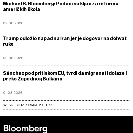
Michael R. Bloomberg: Podaci su ključ za reformu
američkih škola
02.08.2026
Tramp odložio napad na Iran jer je dogovor na dohvat
ruke
02.08.2026
Sánchez pod pritiskom EU, tvrdi da migranati dolaze i
preko Zapadnog Balkana
01.08.2026
SVE VIJESTI IZ RUBRIKE POLITIKA