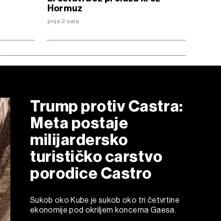
Hormuz
prije 2 sata
Trump protiv Castra:
Meta postaje
milijardersko
turističko carstvo
porodice Castro
Sukob oko Kube je sukob oko tri četvrtine
ekonomije pod okriljem koncerna Gaesa.