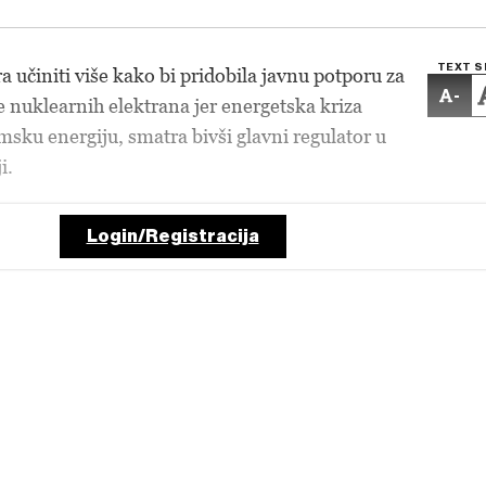
TEXT S
 učiniti više kako bi pridobila javnu potporu za
-
nuklearnih elektrana jer energetska kriza
msku energiju, smatra bivši glavni regulator u
i.
Login/Registracija