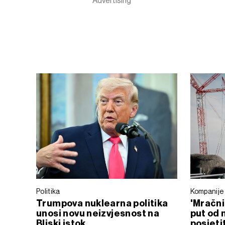
Politika
Kompanije
Trumpova nuklearna politika
'Mračni
unosi novu neizvjesnost na
put od 
Bliski istok
posjeti