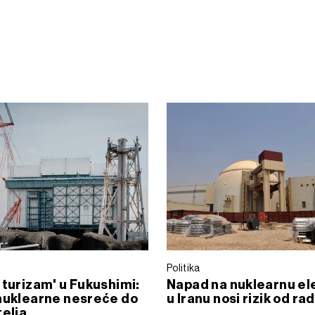
Politika
 turizam' u Fukushimi:
Napad na nuklearnu el
nuklearne nesreće do
u Iranu nosi rizik od rad
telja