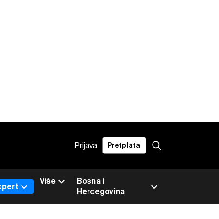
Prijava
Pretplata
Više
Bosna i
xpert
Hercegovina