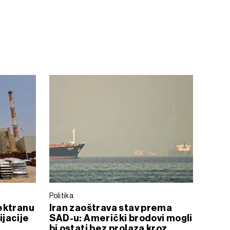
Politika
ektranu
Iran zaoštrava stav prema
ijacije
SAD-u: Američki brodovi mogli
bi ostati bez prolaza kroz