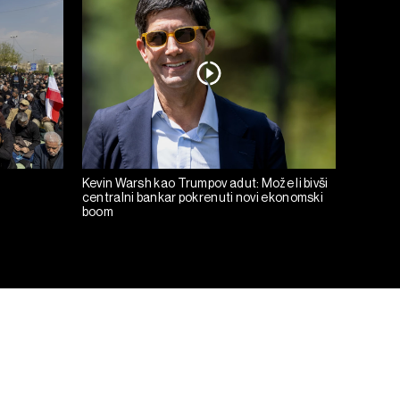
Kevin Warsh kao Trumpov adut: Može li bivši
centralni bankar pokrenuti novi ekonomski
boom