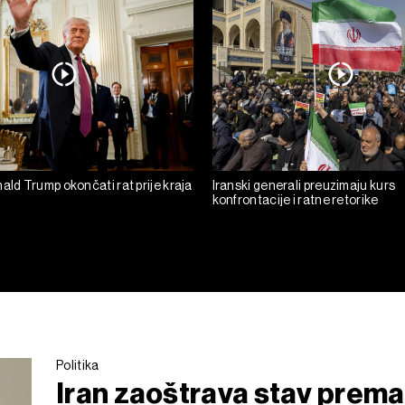
ald Trump okončati rat prije kraja
Iranski generali preuzimaju kurs
konfrontacije i ratne retorike
Politika
Iran zaoštrava stav prema