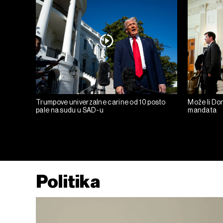
Trumpove univerzalne carine od 10 posto
Može li Don
pale na sudu u SAD-u
mandata
Politika