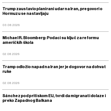
Trump zaustavio planirani udar na Iran, pregovori o
Hormuzu se nastavljaju
03.08.2026
Michael R. Bloomberg: Podaci su ključ za reformu
američkih škola
02.08.2026
Tramp odložio napad na Iran jer je dogovor na dohvat
ruke
02.08.2026
Sánchez pod pritiskom EU, tvrdi da migranati dolaze i
preko Zapadnog Balkana