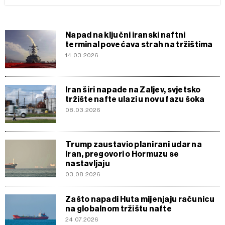
Napad na ključni iranski naftni
terminal povećava strah na tržištima
14.03.2026
Iran širi napade na Zaljev, svjetsko
tržište nafte ulazi u novu fazu šoka
08.03.2026
Trump zaustavio planirani udar na
Iran, pregovori o Hormuzu se
nastavljaju
03.08.2026
Zašto napadi Huta mijenjaju računicu
na globalnom tržištu nafte
24.07.2026