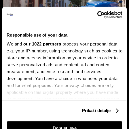
Responsible use of your data
Trump protiv Castra: Meta postaje
We and
our 1022 partners
process your personal data,
milijardersko turističko carstvo
e.g. your IP-number, using technology such as cookies to
porodice Castro
store and access information on your device in order to
Sukob oko Kube je sukob oko tri četvrtine ekonomije pod
serve personalized ads and content, ad and content
okriljem koncerna Gaesa.
measurement, audience research and services
development. You have a choice in who uses your data
and for what purposes. Your privacy choices are only
applicable on this digital property where you have made
your choices. You can change or withdraw your consent
any time from the Cookie Declaration or by clicking on
Prikaži detalje
the Privacy trigger icon.
If you allow, we would also like to:
Dopusti sve
Trumpove univerzalne carine od
Može li Donald Trump okončati