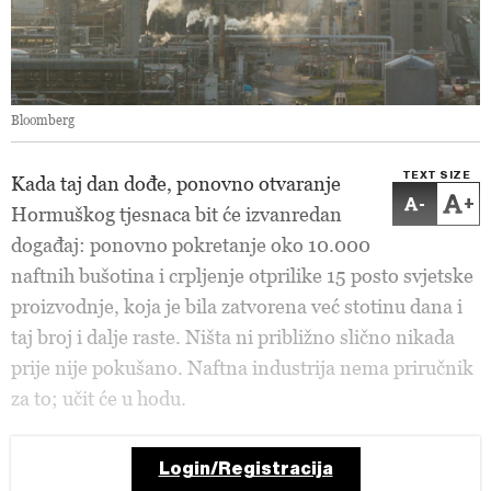
Bloomberg
TEXT SIZE
Kada taj dan dođe, ponovno otvaranje
-
+
Hormuškog tjesnaca bit će izvanredan
događaj: ponovno pokretanje oko 10.000
naftnih bušotina i crpljenje otprilike 15 posto svjetske
proizvodnje, koja je bila zatvorena već stotinu dana i
taj broj i dalje raste. Ništa ni približno slično nikada
prije nije pokušano. Naftna industrija nema priručnik
za to; učit će u hodu.
Login/Registracija