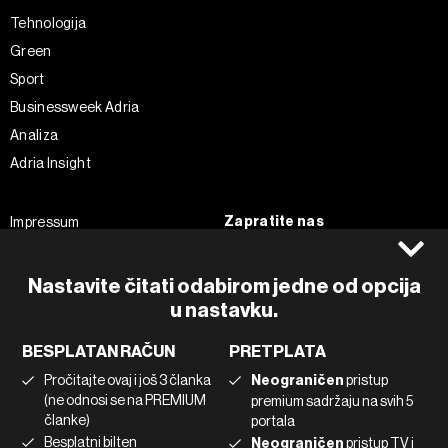
Tehnologija
Green
Sport
Businessweek Adria
Analiza
Adria Insight
Zapratite nas
Impressum
Politika kolačića
Facebook
Pravila privatnosti
Instagram
Nastavite čitati odabirom jedne od opcija
u nastavku.
Uvjeti korištenja
Twitter
Marketing
Linkedin
BESPLATAN RAČUN
PRETPLATA
Korištenje umjetne inteligencije
Tiktok
Pročitajte ovaj i još 3 članka
Neograničen
pristup
(ne odnosi se na PREMIUM
premium sadržaju na svih 5
članke)
portala
©2022 - 2026 Bloomberg L.P. All Rights Reserved. BLOOMBERG and
Besplatni bilten
Neograničen
pristup TV i